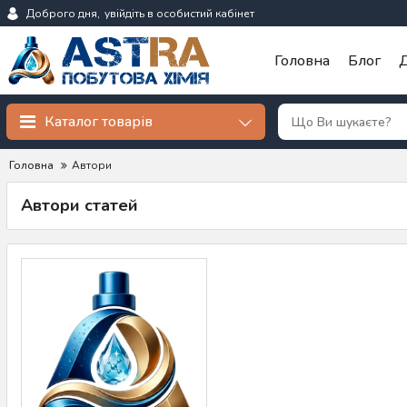
Доброго дня,
увійдіть в особистий кабінет
Головна
Блог
Д
Каталог товарів
Головна
Автори
Автори статей