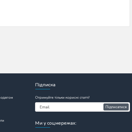
Підписка
 одягом
Отримуйте тільки корисні статті!
Підписатися
ати
Ми у соцмережах: