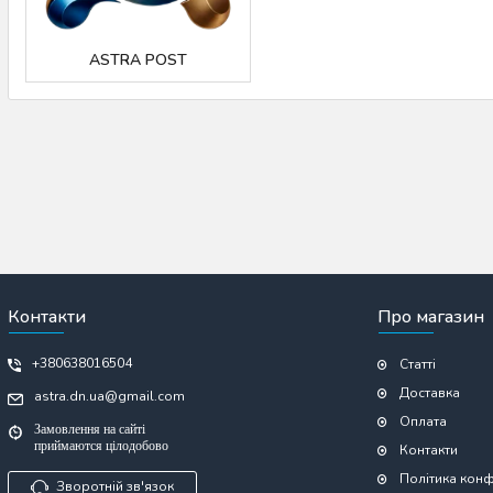
ASTRA POST
Контакти
Про магазин
+380638016504
Статті
Доставка
astra.dn.ua@gmail.com
Оплата
Замовлення на сайті
приймаются цілодобово
Контакти
Політика конф
Зворотній зв'язок