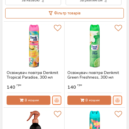
за назвою
за рейтингом
Фільтр товарів
Освіжувач повітря Denkmit
Освіжувач повітря Denkmit
Tropical Paradise, 300 мл
Green Freshness, 300 мл
Артикул:
AS-00709
Артикул:
AS-00611
грн
грн
140
140
В кошик
В кошик