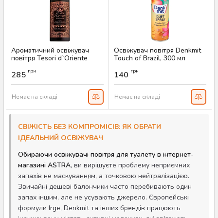
Ароматичний освіжувач
Освіжувач повітря Denkmit
повітря Tesori d`Oriente
Touch of Brazil, 300 мл
Hammam, 250 мл
Артикул:
AS-00708
грн
грн
285
140
Артикул:
AS-00774
Немає на складі
Немає на складі
СВІЖІСТЬ БЕЗ КОМПРОМІСІВ: ЯК ОБРАТИ
ІДЕАЛЬНИЙ ОСВІЖУВАЧ
Обираючи освіжувачі повітря для туалету в інтернет-
магазині ASTRA
, ви вирішуєте проблему неприємних
запахів не маскуванням, а точковою нейтралізацією.
Звичайні дешеві балончики часто перебивають один
запах іншим, але не усувають джерело. Європейські
формули Irge, Denkmit та інших брендів працюють