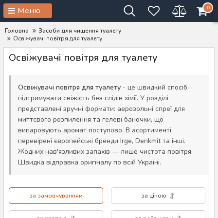
0
Меню
Головна
Засоби для чищення туалету
Освіжувачі повітря для туалету
Освіжувачі повітря для туалету
Освіжувачі повітря для туалету
- це швидкий спосіб
підтримувати свіжість без слідів хімії. У розділі
представлені зручні формати: аерозольні спреї для
миттєвого розпилення та гелеві баночки, що
випаровують аромат поступово. В асортименті
перевірені європейські бренди Irge, Denkmit та інші.
Жодних нав'язливих запахів — лише чистота повітря.
Швидка відправка оригіналу по всій Україні.
за замовчуванням
за ціною