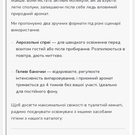
інакше: вони містять активні молекули, які зв'язують
леткі сполуки, залишаючи після себе ледь вловимий
природний аромат.
Ми пропонуємо два зручних формати під різні сценарії
використання:
Аерозольні спреї
— для швидкого освіження перед
візитом гостей або після прибирання. Розпилюються в
повітря, діють миттєво.
Гелеві баночки
— відкриваєте, регулюєте
інтенсивність випаровування, і приємний аромат
тримається до 4 тижнів без вашої участі. Ідеально
для постійного фону.
Щоб досягти максимальної свіжості в туалетній кімнаті,
радимо поєднувати освіжувачі з іншими засобами
гігієни з нашого каталогу: