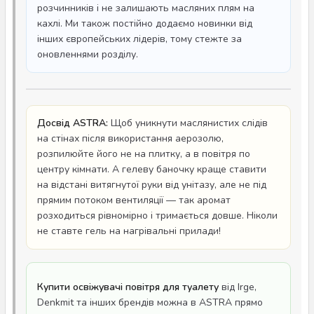
розчинників і не залишають масляних плям на
кахлі. Ми також постійно додаємо новинки від
інших європейських лідерів, тому стежте за
оновленнями розділу.
Досвід ASTRA:
Щоб уникнути маслянистих слідів
на стінах після використання аерозолю,
розпилюйте його не на плитку, а в повітря по
центру кімнати. А гелеву баночку краще ставити
на відстані витягнутої руки від унітазу, але не під
прямим потоком вентиляції — так аромат
розходиться рівномірно і тримається довше. Ніколи
не ставте гель на нагрівальні прилади!
Купити освіжувачі повітря для туалету
від Irge,
Denkmit та інших брендів можна в ASTRA прямо