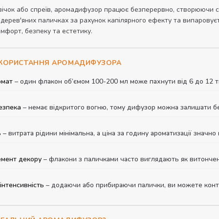
свічок або спреїв, аромадифузор працює безперервно, створюючи с
 дерев'яних паличках за рахунок капілярного ефекту та випаровуєт
комфорт, безпеку та естетику.
ИКОРИСТАННЯ АРОМАДИФУЗОРА
омат
– один флакон об’ємом 100-200 мл може пахнути від 6 до 12 т
езпека
– немає відкритого вогню, тому дифузор можна залишати без 
ь
– витрата рідини мінімальна, а ціна за годину ароматизації значно 
емент декору
– флакони з паличками часто виглядають як витончен
інтенсивність
– додаючи або прибираючи палички, ви можете конт