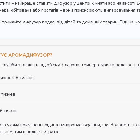
стити
– найкраще ставити дифузор у центрі кімнати або на висоті 1-1
нера, обігрівача або протягів – вони прискорюють випаровування 
 тримайте дифузор подалі від дітей та домашніх тварин. Рідина мо
УГУЄ АРОМАДИФУЗОР?
 служби залежить від об'єму флакона, температури та вологості в
лизно 4-6 тижнів
0 тижнів
16 тижнів
бо сухому приміщенні рідина випаровується швидше. Вологість по
більше, тим швидше витрата.