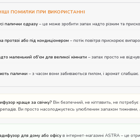
ІШІ ПОМИЛКИ ПРИ ВИКОРИСТАННІ
сі палички одразу
– це може зробити запах надто різким та приско
а протязі або під кондиціонером
– потік повітря прискорює випаро
дто маленький об'єм для великої кімнати
– запах просто не відчув
ають палички
– з часом вони забиваються пилом, і аромат слабшає. 
ифузор краще за свічку?
Він безпечний, не кіптявить, не потребує
ерепадів. Ви просто насолоджуєтесь улюбленим запахом тижнями, 
адифузор для дому або офісу
в інтернет-магазині ASTRA – це отри