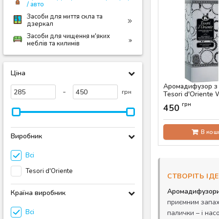
/ авто
Засоби для миття скла та
дзеркал
Засоби для чищення м'яких
меблів та килимів
Ціна
Аромадифузор з
-
грн
Tesori d'Oriente 
мл
грн
450
Артикул:
AS-00463
В кош
Виробник
Всі
Tesori d'Oriente
СТВОРІТЬ І
Аромадифузори 
Країна виробник
приємним запахо
Всі
палички – і на