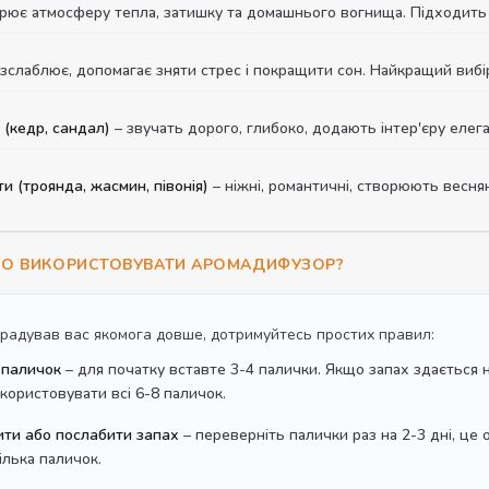
рює атмосферу тепла, затишку та домашнього вогнища. Підходить д
зслаблює, допомагає зняти стрес і покращити сон. Найкращий вибір
 (кедр, сандал)
– звучать дорого, глибоко, додають інтер'єру елега
ти (троянда, жасмин, півонія)
– ніжні, романтичні, створюють веснян
НО ВИКОРИСТОВУВАТИ АРОМАДИФУЗОР?
радував вас якомога довше, дотримуйтесь простих правил:
 паличок
– для початку вставте 3-4 палички. Якщо запах здається 
користовувати всі 6-8 паличок.
ити або послабити запах
– переверніть палички раз на 2-3 дні, це
ілька паличок.