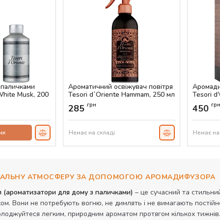
 паличками
Ароматичний освіжувач повітря
Аромади
White Musk, 200
Tesori d`Oriente Hammam, 250 мл
Tesori d
Артикул:
AS-00774
Артикул:
грн
гр
285
450
ик
Немає на складі
Немає на
ДЕАЛЬНУ АТМОСФЕРУ ЗА ДОПОМОГОЮ АРОМАДИФУЗОРА
(ароматизатори для дому з паличками)
– це сучасний та стильни
м. Вони не потребують вогню, не димлять і не вимагають постійно
солоджуйтеся легким, природним ароматом протягом кількох тижнів