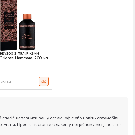
фузор з паличками
'Oriente Hammam, 200 мл
AS-00462
н
 складі
й спосіб наповнити вашу оселю, офіс або навіть автомобіль
ї уваги. Просто поставте флакон у потрібному місці, вставте
.