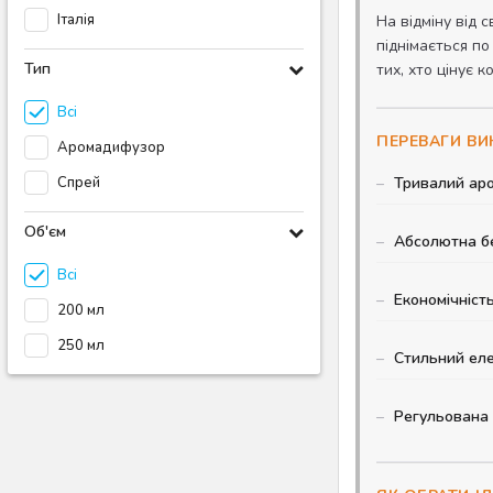
Італія
На відміну від 
піднімається по
Тип
тих, хто цінує 
Всі
ПЕРЕВАГИ В
Аромадифузор
Спрей
Тривалий ар
Об'єм
Абсолютна б
Всі
Економічніст
200 мл
250 мл
Стильний ел
Регульована 