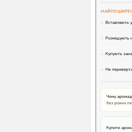
НАЙПОШИРЕН
Вставляють у
Розміщують н
Купують зана
Не переверт
Чому аромад
без різких п
Купити аром