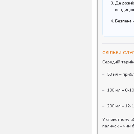
Де розмі
кондиціо
Безпека
–
СКІЛЬКИ СЛ
Середній термін
50 мл – приб
100 мл – 8-1
200 мл – 12-
У спекотному а
паличок – чим 