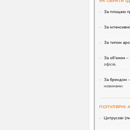
ЯК ОБРАТИ 
За площею п
За інтенсивн
За типом аро
За об'ємом
– 
офісів.
За брендом
–
новинами.
ПОПУЛЯРНІ 
Цитрусові (л