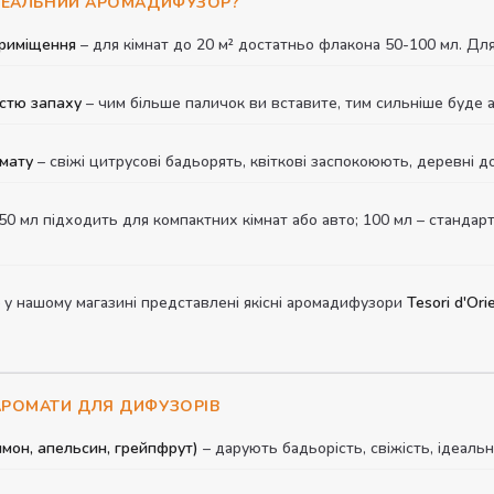
ІДЕАЛЬНИЙ АРОМАДИФУЗОР?
риміщення
– для кімнат до 20 м² достатньо флакона 50-100 мл. Для 
істю запаху
– чим більше паличок ви вставите, тим сильніше буде 
мату
– свіжі цитрусові бадьорять, квіткові заспокоюють, деревні д
50 мл підходить для компактних кімнат або авто; 100 мл – стандарт
 у нашому магазині представлені якісні аромадифузори
Tesori d'Ori
АРОМАТИ ДЛЯ ДИФУЗОРІВ
имон, апельсин, грейпфрут)
– дарують бадьорість, свіжість, ідеаль