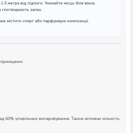
.5 метра від підлоги. Уникайте місць біля вікна,
та спотворюють запах.
же містити спирт або парфумерні композиції.
 приміщенні:
над 60% уповільнює випаровування. Також впливає кількість