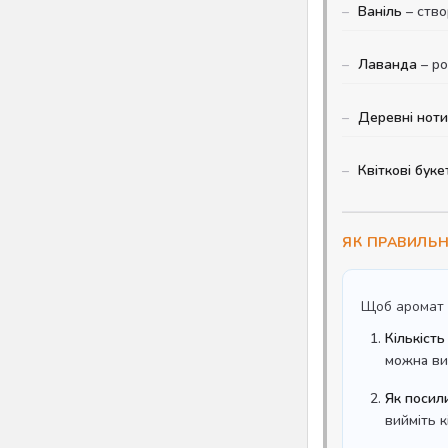
Ваніль
– ство
Лаванда
– ро
Деревні ноти
Квіткові буке
ЯК ПРАВИЛЬ
Щоб аромат 
Кількість
можна ви
Як посил
вийміть к