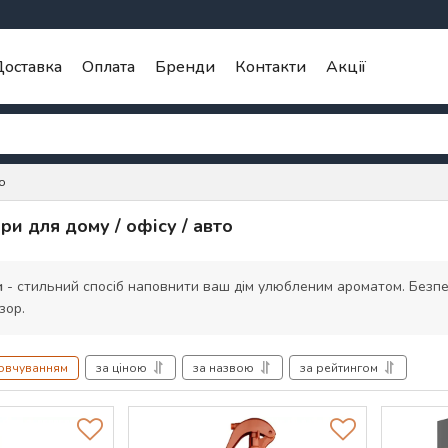
оставка
Оплата
Бренди
Контакти
Акції
о
и для дому / офісу / авто
и
- стильний спосіб наповнити ваш дім улюбленим ароматом. Безпеч
зор.
мовчуванням
за ціною
за назвою
за рейтингом