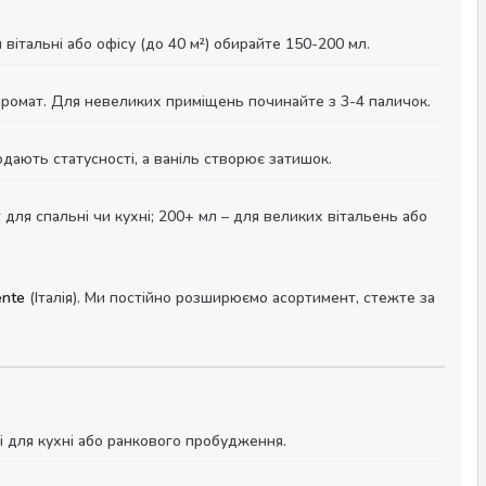
вітальні або офісу (до 40 м²) обирайте 150-200 мл.
аромат. Для невеликих приміщень починайте з 3-4 паличок.
одають статусності, а ваніль створює затишок.
 для спальні чи кухні; 200+ мл – для великих вітальень або
ente
(Італія). Ми постійно розширюємо асортимент, стежте за
ні для кухні або ранкового пробудження.