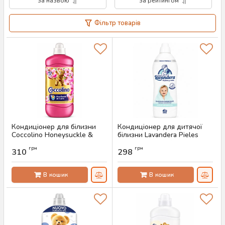
за назвою
за рейтингом
Фільтр товарів
Кондиціонер для білизни
Кондиціонер для дитячої
Coccolino Honeysuckle &
білизни Lavandera Pieles
Sandalwood, 1.275 л (51
Sensibles, 1.6 л (80 прань)
грн
грн
прань)
310
298
Артикул:
AS-00833
Артикул:
AS-00843
В кошик
В кошик