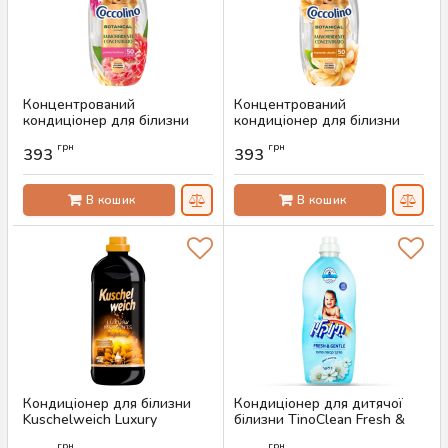
Концентрований
Концентрований
кондиціонер для білизни
кондиціонер для білизни
Coccolino Prima Fioritura, 750
Coccolino Tramonto Dorato,
грн
грн
мл (50 прань)
750 мл (50 прань)
393
393
Артикул:
AS-00687
Артикул:
AS-00684
В кошик
В кошик
Кондиціонер для білизни
Кондиціонер для дитячої
Kuschelweich Luxury
білизни TinoClean Fresh &
Moments Verfuhrung, 1 л (40
Gentle, 1л (40 прань)
грн
грн