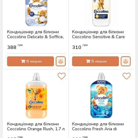
Кондиціонер для білизни
Кондиціонер для білизни
Coccolino Delicato & Soffice,
Coccolino Sensitive & Care
1.827 л (87 прань)
Almond & Cashmere Balm,
грн
грн
1.275 л (51 прання)
388
310
Артикул:
AS-00821
Артикул:
AS-00814
В кошик
В кошик
Кондиціонер для білизни
Кондиціонер для білизни
Coccolino Orange Rush, 1.7 л
Coccolino Fresh Aria di
(68 прань)
Primavera, 1.827 л (87 прань)
грн
грн