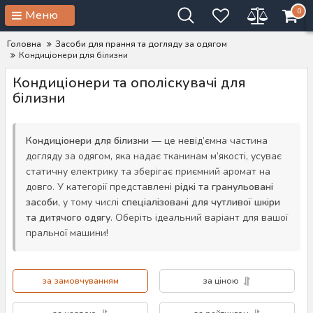
0
Меню
Головна
Засоби для прання та догляду за одягом
Кондиціонери для білизни
Кондиціонери та ополіскувачі для
білизни
Кондиціонери для білизни
— це невід’ємна частина
догляду за одягом, яка надає тканинам м’якості, усуває
статичну електрику та зберігає приємний аромат на
довго. У категорії представлені
рідкі та гранульовані
засоби
, у тому числі
спеціалізовані для чутливої шкіри
та дитячого одягу
. Оберіть ідеальний варіант для вашої
пральної машини!
за замовчуванням
за ціною