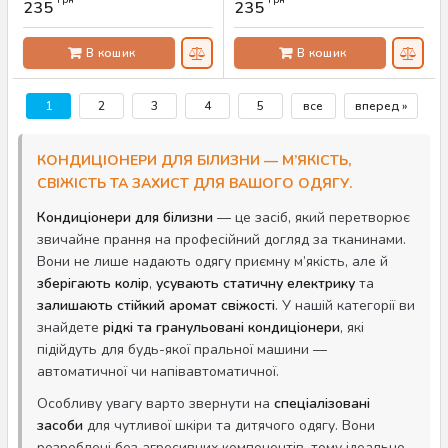
грн
грн
235
235
Артикул:
AS-00506
Артикул:
AS-00505
В кошик
В кошик
1
2
3
4
5
все
вперед »
КОНДИЦІОНЕРИ ДЛЯ БІЛИЗНИ — М’ЯКІСТЬ,
СВІЖІСТЬ ТА ЗАХИСТ ДЛЯ ВАШОГО ОДЯГУ.
Кондиціонери для білизни
— це засіб, який перетворює
звичайне прання на професійний догляд за тканинами.
Вони не лише надають одягу приємну м’якість, але й
зберігають колір
,
усувають статичну електрику
та
залишають стійкий аромат свіжості
. У нашій категорії ви
знайдете
рідкі та гранульовані кондиціонери
, які
підійдуть для будь-якої пральної машини —
автоматичної чи напівавтоматичної.
Особливу увагу варто звернути на
спеціалізовані
засоби
для чутливої шкіри та дитячого одягу. Вони
розроблені без агресивних компонентів, тому ідеально