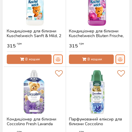
Кондиціонер для білизни
Кондиціонер для білизни
Kuschelweich Sanft & Mild, 2
Kuschelweich Bluten Frische,
л (76 прань)
2 л (76 прань)
грн
грн
315
315
Артикул:
AS-00649
Артикул:
AS-00648
В кошик
В кошик
Кондиціонер для білизни
Парфумований еліксир для
Coccolino Fresh Lavanda
білизни Coccolino
Mediterranea, 1750 мл (76
Freschezza Celeste, 342 г
грн
грн