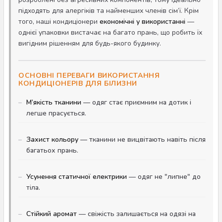
підходять для алергіків та найменших членів сім’ї. Крім
того, наші кондиціонери
економічні у використанні
—
однієї упаковки вистачає на багато прань, що робить їх
вигідним рішенням для будь-якого будинку.
ОСНОВНІ ПЕРЕВАГИ ВИКОРИСТАННЯ
КОНДИЦІОНЕРІВ ДЛЯ БІЛИЗНИ
М’якість тканини
— одяг стає приємним на дотик і
легше прасується.
Захист кольору
— тканини не вицвітають навіть після
багатьох прань.
Усунення статичної електрики
— одяг не "липне" до
тіла.
Стійкий аромат
— свіжість залишається на одязі на