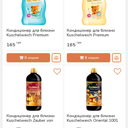
Кондиціонер для білизни
Кондиціонер для білизни
Kuschelweich Premium
Kuschelweich Premium
Finesse, 750 мл (28 прань)
Glamour, 750 мл (28 прань)
грн
грн
165
165
Артикул:
AS-00606
Артикул:
AS-00605
В кошик
В кошик
Кондиціонер для білизни
Кондиціонер для білизни
Kuschelweich Zauber von
Kuschelweich Oriental 1001
Marrakesch, 1 л (40 прань)
Nacht, 1 л (40 прань)