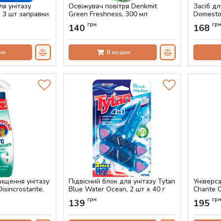
ля унітазу
Освіжувач повітря Denkmit
Засіб дл
+ 3 шт заправки
Green Freshness, 300 мл
Domesto
Артикул:
AS-00611
Артикул:
грн
гр
140
168
ик
В кошик
чищення унітазу
Підвісний блок для унітазу Tytan
Універс
isincrostante,
Blue Water Ocean, 2 шт х 40 г
Chante C
(запаска
Артикул:
AS-00473
грн
гр
139
195
Артикул: