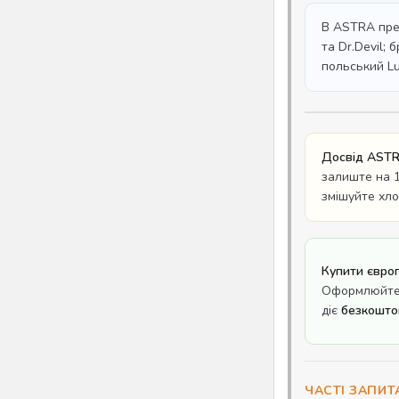
В ASTRA пред
та Dr.Devil; 
польський Lu
Досвід ASTR
залиште на 1
змішуйте хло
Купити євро
Оформлюйте 
діє
безкошто
ЧАСТІ ЗАПИТ