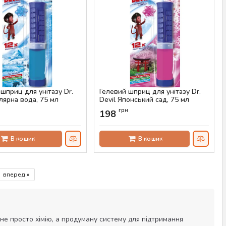
шприц для унітазу Dr.
Гелевий шприц для унітазу Dr.
лярна вода, 75 мл
Devil Японський сад, 75 мл
AS-00426
Артикул:
AS-00425
н
грн
198
В кошик
В кошик
вперед »
 не просто хімію, а продуману систему для підтримання