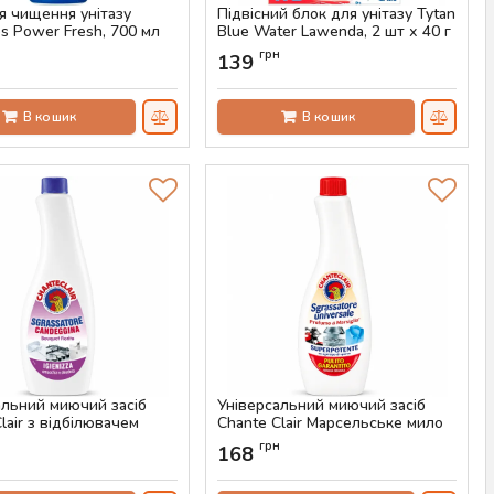
я чищення унітазу
Підвісний блок для унітазу Tytan
s Power Fresh, 700 мл
Blue Water Lawenda, 2 шт х 40 г
AS-00602
Артикул:
AS-00601
н
грн
139
В кошик
В кошик
альний миючий засіб
Універсальний миючий засіб
lair з відбілювачем
Chante Clair Марсельське мило
, 625 мл)
(запаска, 600 мл)
н
грн
168
AS-00448
Артикул:
AS-00447