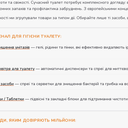
оти та свіжості. Сучасний туалет потребує комплексного догляду:
ємних запахів та профілактика забруднень. З європейськими конц
ості ми згрупували товари за типом дії. Обирайте лише ті засоби, я
НАЛ ДЛЯ ГІГІЄНИ ТУАЛЕТУ:
ищення унітазів
— гелі, рідини та пінки, які ефективно видаляють 
овітря для туалету
— автоматичні диспенсери та спреї для миттєвої 
 засоби
— спреї та серветки для знищення бактерій та грибка на вс
ки / Таблетки
— підвісні та закладні блоки для підтримання чистот
НДИ, ЯКИМ ДОВІРЯЮТЬ МІЛЬЙОНИ: