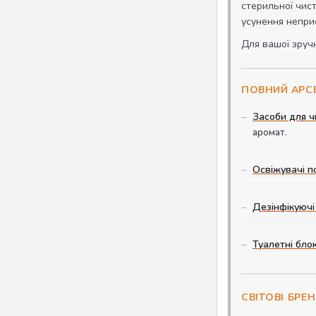
стерильної чист
усунення непри
Для вашої зручн
ПОВНИЙ АРСЕ
Засоби для ч
аромат.
Освіжувачі п
Дезінфікуючі
Туалетні бло
СВІТОВІ БРЕ