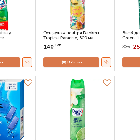
нітазу
Освіжувач повітря Denkmit
Засіб д
ce
Tropical Paradise, 300 мл
Green, 1
00 мл
Артикул:
AS-00709
Артикул:
грн
140
2
335
ик
В кошик