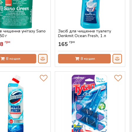
ля чищення унітазу Sano
Засіб для чищення туалету
50 г
Denkmit Ocean Fresh, 1 л
AS-00639
Артикул:
AS-00634
грн
грн
58
165
В кошик
В кошик