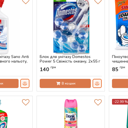
нітазу Sano Anti
Блок для унітазу Domestos
Піноутв
яного нальоту,
Power 5 Свіжість океану, 2х55 г
чищення
100 г
Артикул:
AS-00816
грн
грн
140
85
Артикул:
ик
В кошик
-22.99 %