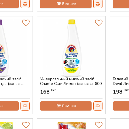
ик
В кошик
иючий засіб
Універсальний миючий засіб
Гелевий 
нда (запаска,
Chante Clair Лимон (запаска, 600
Devil Ли
мл)
Артикул:
грн
гр
168
198
Артикул:
AS-00445
ик
В кошик