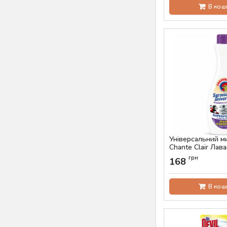
В кош
Універсальний м
Chante Clair Лава
600 мл)
грн
168
Артикул:
AS-00446
В кош