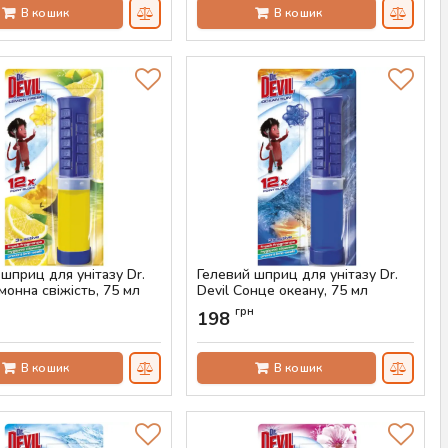
В кошик
В кошик
шприц для унітазу Dr.
Гелевий шприц для унітазу Dr.
монна свіжість, 75 мл
Devil Сонце океану, 75 мл
AS-00430
Артикул:
AS-00429
н
грн
198
В кошик
В кошик