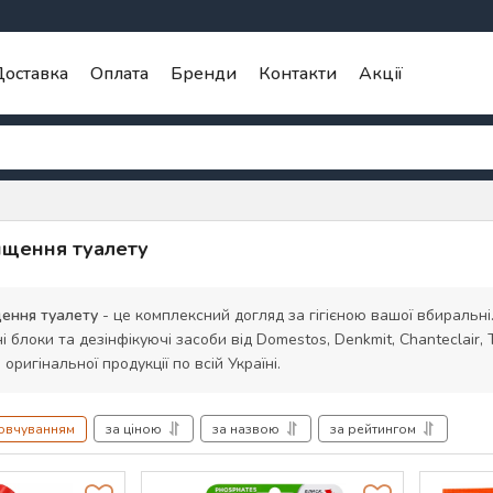
оставка
Оплата
Бренди
Контакти
Акції
ищення туалету
ення туалету
- це комплексний догляд за гігієною вашої вбиральні. 
ні блоки та дезінфікуючі засоби від Domestos, Denkmit, Chanteclair,
оригінальної продукції по всій Україні.
мовчуванням
за ціною
за назвою
за рейтингом