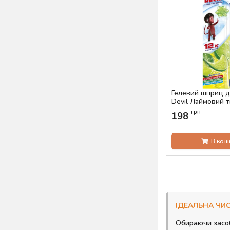
Гелевий шприц дл
Devil Лаймовий т
Артикул:
AS-00428
грн
198
В кош
ІДЕАЛЬНА ЧИС
Обираючи засоб