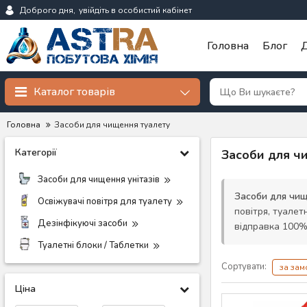
Доброго дня,
увійдіть в особистий кабінет
Головна
Блог
Д
Каталог товарів
Головна
Засоби для чищення туалету
Категорії
Засоби для ч
Засоби для чищення унітазів
Засоби для чищ
Освіжувачі повітря для туалету
повітря, туалет
Дезінфікуючі засоби
відправка 100% 
Туалетні блоки / Таблетки
Сортувати:
за за
Ціна