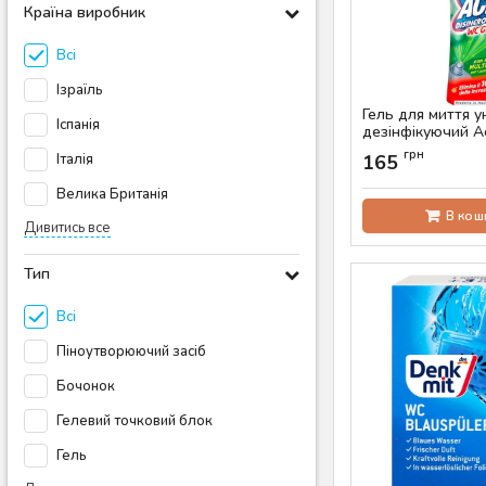
Країна виробник
Всі
Ізраїль
Гель для миття у
Іспанія
дезінфікуючий A
Disincrostante, 7
грн
Італія
165
Артикул:
AS-00710
Велика Британія
В кош
Дивитись все
Тип
Всі
Піноутворюючий засіб
Бочонок
Гелевий точковий блок
Гель