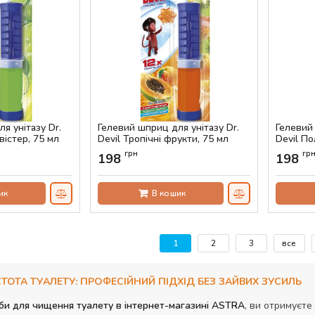
я унітазу Dr.
Гелевий шприц для унітазу Dr.
Гелевий 
вістер, 75 мл
Devil Тропічні фрукти, 75 мл
Devil По
Артикул:
AS-00427
Артикул:
грн
гр
198
198
ик
В кошик
1
2
3
все
ТОТА ТУАЛЕТУ: ПРОФЕСІЙНИЙ ПІДХІД БЕЗ ЗАЙВИХ ЗУСИЛЬ
и для чищення туалету в інтернет-магазині ASTRA
, ви отримуєте