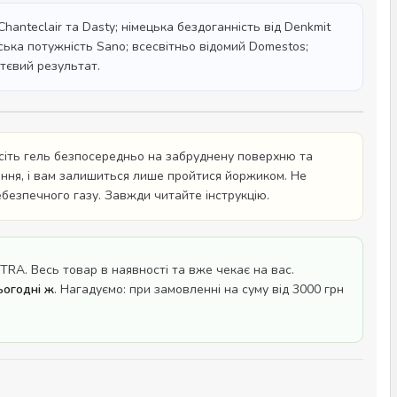
hanteclair та Dasty; німецька бездоганність від Denkmit
їльська потужність Sano; всесвітньо відомий Domestos;
ттєвий результат.
есіть гель безпосередньо на забруднену поверхню та
ення, і вам залишиться лише пройтися йоржиком. Не
безпечного газу. Завжди читайте інструкцію.
RA. Весь товар в наявності та вже чекає на вас.
ьогодні ж
. Нагадуємо: при замовленні на суму від 3000 грн