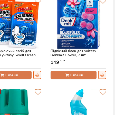
орюючий засіб для
Підвісний блок для унітазу
 унітазу Swell Ocean,
Denkmit Flower, 2 шт
Артикул:
AS-00797
грн
149
AS-00807
В кошик
В кошик