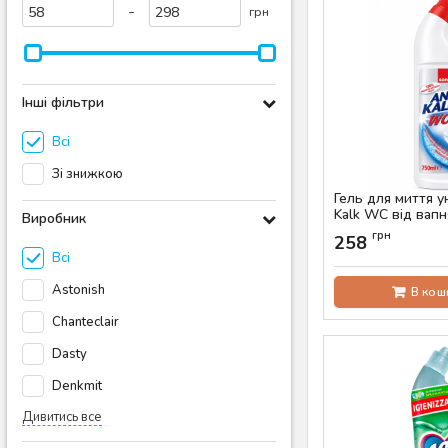
-
грн
Інші фільтри
Всі
Зі знижкою
Гель для миття у
Kalk WC від вапн
Виробник
750 мл
грн
258
Артикул:
AS-00847
Всі
Astonish
В кош
Chanteclair
Dasty
Denkmit
Дивитись все