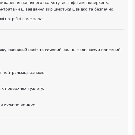
 видалення вапняного нальоту, дезінфекція поверхонь,
ентратами ці завдання вирішуються швидко та безпечно.
кі потрібні саме зараз.
іржу, вапняний наліт та сечовий камінь, залишаючи приємний
нейтралізації запахів.
іх поверхнях туалету.
и з кожним змивом.