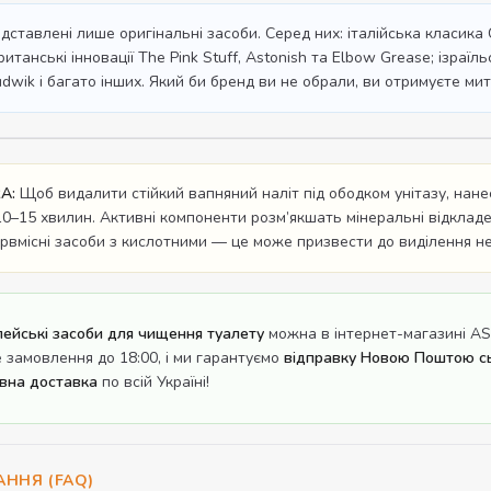
ставлені лише оригінальні засоби. Серед них: італійська класика C
британські інновації The Pink Stuff, Astonish та Elbow Grease; ізра
dwik і багато інших. Який би бренд ви не обрали, ви отримуєте ми
A:
Щоб видалити стійкий вапняний наліт під ободком унітазу, нан
0–15 хвилин. Активні компоненти розм’якшать мінеральні відклад
рвмісні засоби з кислотними — це може призвести до виділення не
пейські засоби для чищення туалету
можна в інтернет-магазині AST
замовлення до 18:00, і ми гарантуємо
відправку Новою Поштою с
вна доставка
по всій Україні!
АННЯ (FAQ)