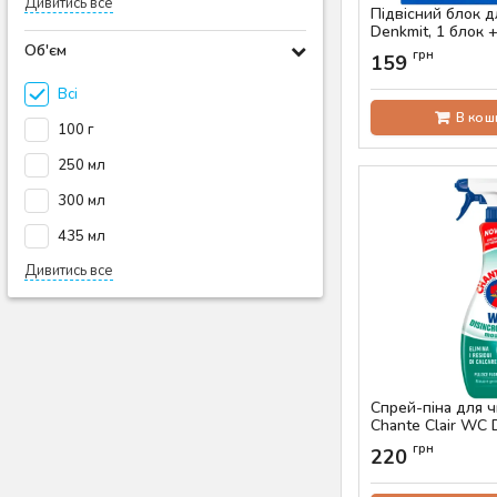
Дивитись все
Підвісний блок д
Denkmit, 1 блок 
Об'єм
Артикул:
AS-00618
грн
159
Всі
В кош
100 г
250 мл
300 мл
435 мл
Дивитись все
Спрей-піна для 
Chante Clair WC D
625 мл
грн
220
Артикул:
AS-00518