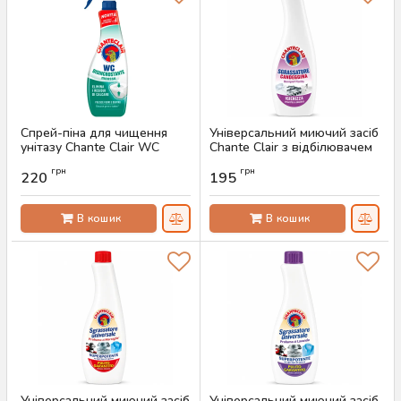
Спрей-піна для чищення
Універсальний миючий засіб
унітазу Chante Clair WC
Chante Clair з відбілювачем
Disincrostante, 625 мл
(запаска, 625 мл)
грн
грн
220
195
Артикул:
AS-00518
Артикул:
AS-00448
В кошик
В кошик
Універсальний миючий засіб
Універсальний миючий засіб