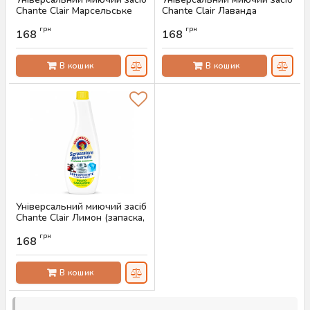
Chante Clair Марсельське
Chante Clair Лаванда
мило (запаска, 600 мл)
(запаска, 600 мл)
грн
грн
168
168
Артикул:
AS-00447
Артикул:
AS-00446
В кошик
В кошик
Універсальний миючий засіб
Chante Clair Лимон (запаска,
600 мл)
грн
168
Артикул:
AS-00445
В кошик