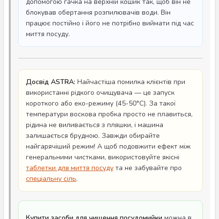
допомогою гачка на верхній кошик так, щоб він не
блокував обертання розпилювачів води. Він
працює постійно і його не потрібно виймати під час
миття посуду.
Досвід ASTRA:
Найчастіша помилка клієнтів при
використанні рідкого очищувача — це запуск
короткого або еко-режиму (45-50°C). За такої
температури воскова пробка просто не плавиться,
рідина не виливається з пляшки, і машина
залишається брудною. Завжди обирайте
найгарячіший режим! А щоб подовжити ефект між
генеральними чистками, використовуйте якісні
таблетки для миття посуду
та не забувайте про
спеціальну сіль
.
Купити засоби для чищення посудомийки
можна в