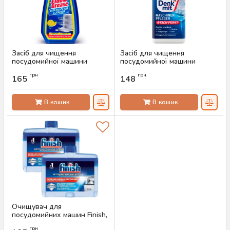
Засіб для чищення
Засіб для чищення
посудомийної машини
посудомийної машини
Elbow Grease Лимон, 250 мл
Denkmit, 250 мл
грн
грн
165
148
Артикул:
AS-00044
Артикул:
AS-00043
В кошик
В кошик
Очищувач для
посудомийних машин Finish,
250 мл
грн