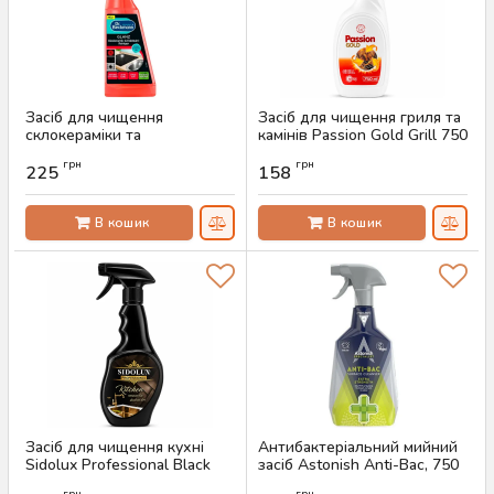
Засіб для чищення
Засіб для чищення гриля та
склокераміки та
камінів Passion Gold Grill 750
нержавіючої сталі Dr.
мл
грн
грн
Beckmann, 250 мл
225
158
Артикул:
AS-00410
Артикул:
AS-00441
В кошик
В кошик
Засіб для чищення кухні
Антибактеріальний мийний
Sidolux Professional Black
засіб Astonish Anti-Bac, 750
Kitchen Cleaner, 500 мл
мл