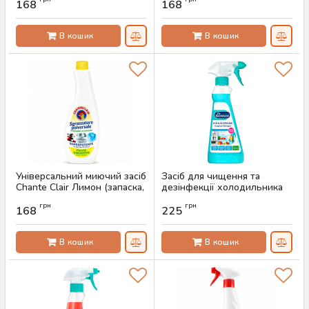
168
168
Артикул:
AS-00447
Артикул:
AS-00446
В кошик
В кошик
Універсальний миючий засіб
Засіб для чищення та
Chante Clair Лимон (запаска,
дезінфекції холодильника
600 мл)
Dr. Beckmann, 250 мл
грн
грн
168
225
Артикул:
AS-00445
Артикул:
AS-00442
В кошик
В кошик