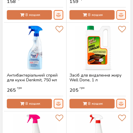
158
159
Артикул:
AS-00625
Артикул:
AS-00619
В кошик
В кошик
Антибактеріальний спрей
Засіб для видалення жиру
для кухні Denkmit, 750 мл
Well Done, 1 л
Артикул:
AS-00613
Артикул:
AS-00603
грн
грн
265
205
В кошик
В кошик