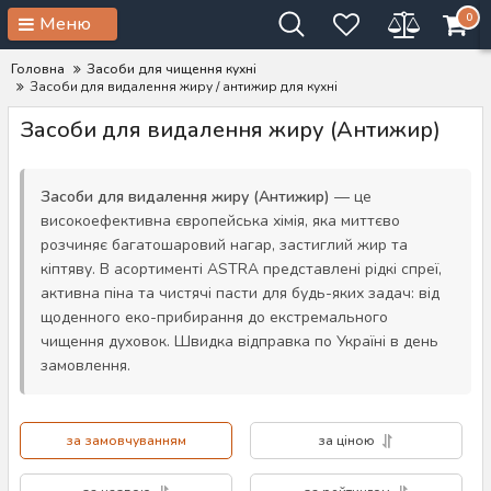
0
Меню
Головна
Засоби для чищення кухні
Засоби для видалення жиру / антижир для кухні
Засоби для видалення жиру (Антижир)
Засоби для видалення жиру (Антижир)
— це
високоефективна європейська хімія, яка миттєво
розчиняє багатошаровий нагар, застиглий жир та
кіптяву. В асортименті ASTRA представлені рідкі спреї,
активна піна та чистячі пасти для будь-яких задач: від
щоденного еко-прибирання до екстремального
чищення духовок. Швидка відправка по Україні в день
замовлення.
за замовчуванням
за ціною