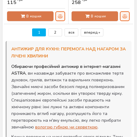
грн
грн
115
258
Артикул:
AS-00058
Артикул:
AS-00057
В кошик
В кошик
1
2
все
вперед »
АНТИЖИР ДЛЯ КУХНІ: ПЕРЕМОГА НАД НАГАРОМ ЗА
ЛІЧЕНІ ХВИЛИНИ
Обираючи професійний антижир в інтернет-магазині
ASTRA
, ви назавжди забуваєте про виснажливе тертя
духовок, грилів, витяжок та варильних поверхонь.
Звичайні миючі засоби безсилі перед полімеризованим
(запеченим) жиром, оскільки він утворює тверду кірку.
Спеціалізовані європейські засоби працюють на
хімічному рівні: їхні лужні та активні компоненти
проникають вглиб нагару, розпушують його та
перетворюють на м'яку емульсію, яку легко прибрати
звичайною
вологою губкою чи серветкою
.
Кожна поверхня на кухні потребує свого підходу. Тому