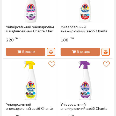
Універсальний знежирювач
Універсальний
з відбілювачем Chante Clair
знежирюючий засіб Chante
Sgrassatore Candeggina
Clair Marseille, 600 мл
грн
грн
Bouquet, 625 мл
220
188
Артикул:
AS-00516
Артикул:
AS-00517
В кошик
В кошик
Універсальний
Універсальний
знежирюючий засіб Chante
знежирюючий засіб Chante
Clair Lemon, 600 мл
Clair Lavanda, 600 мл
грн
грн