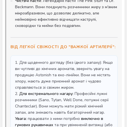
Чистячі пасти:
Легендарні пасти The Pink Stuff та Dr.
Beckmann. Вони поєднують розчинники жиру з м'яким
мікроабразивом, що дозволяє делікатно, але
неймовірно ефективно відчищати каструлі,
сковорідки та мийки без подряпин.
ВІД ЛЕГКОЇ СВІЖОСТІ ДО "ВАЖКОЇ АРТИЛЕРІЇ":
1. Для щоденного догляду (без їдкого запаху): Якщо
ви чутливі до хімічних ароматів, зверніть увагу на
продукцію Astonish та еко-лінійки. Вони не містять
хлору, мають дуже приємний аромат і чудово
справляються зі свіжим жиром.
2.
Для екстремального нагару:
Професійні лужні
розчинники (Sano, Tytan, Well Done, потужні серії
Chanteclair). Вони можуть мати різкий хімічний
запах, але знімають навіть багаторічний нагар.
Увага:
працювати з ними потрібно
виключно в
гумових рукавичках
та при увімкненій витяжці (або