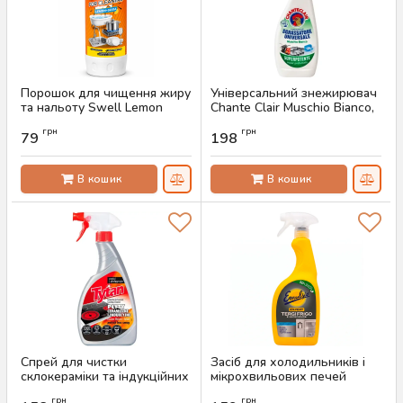
Порошок для чищення жиру
Універсальний знежирювач
та нальоту Swell Lemon
Chante Сlair Muschio Bianco,
Soda, 500 г
600 мл
грн
грн
79
198
Артикул:
AS-00809
Артикул:
AS-00666
В кошик
В кошик
Спрей для чистки
Засіб для холодильників і
склокераміки та індукційних
мікрохвильових печей
плит Tytan, 500 мл
Emulsio, 600 мл
грн
грн