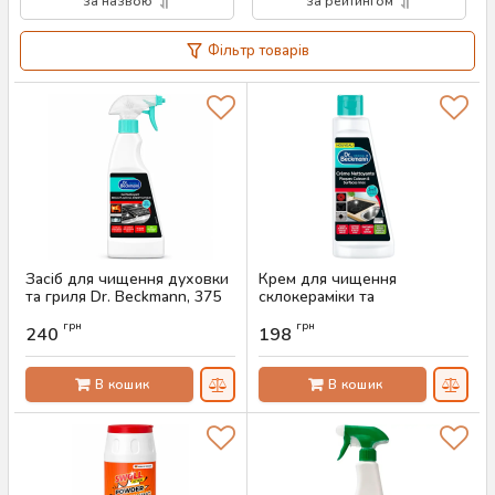
за назвою
за рейтингом
Фільтр товарів
Засіб для чищення духовки
Крем для чищення
та гриля Dr. Beckmann, 375
склокераміки та
мл
нержавіючої сталі Dr.
грн
грн
Beckmann, 250 мл
240
198
Артикул:
AS-00825
Артикул:
AS-00823
В кошик
В кошик