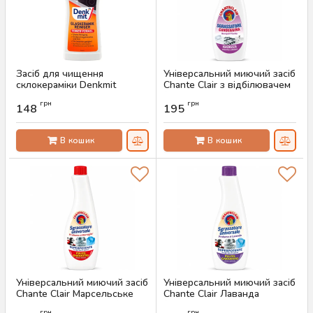
Засіб для чищення
Універсальний миючий засіб
склокераміки Denkmit
Chante Clair з відбілювачем
Power-Formel, 300 мл
(запаска, 625 мл)
грн
грн
148
195
Артикул:
AS-00453
Артикул:
AS-00448
В кошик
В кошик
Універсальний миючий засіб
Універсальний миючий засіб
Chante Clair Марсельське
Chante Clair Лаванда
мило (запаска, 600 мл)
(запаска, 600 мл)
грн
грн