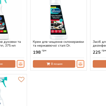
ня духовки та
Крем для чищення склокераміки
Засіб д
nn, 375 мл
та нержавіючої сталі Dr.
дезінфе
Beckmann, 250 мл
Beckman
грн
гр
198
225
Артикул:
AS-00823
Артикул:
ик
В кошик