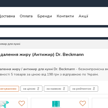
оставка
Оплата
Бренди
Контакти
Акції
ижир для кухні
идалення жиру (Антижир) Dr. Beckmann
алення жиру / антижир для кухні Dr. Beckmann
- безкомпромісна як
вності 5 товарів за ціною від 198 грн з відправкою по Україні.
мовчуванням
за ціною
за назвою
за рейтингом