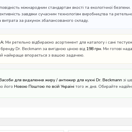
дповідність міжнародним стандартам якості та екологічної безпеки.
ективність завдяки сучасним технологіям виробництва та ретельном
а витрата за рахунок збалансованого складу.
A:
Ми ретельно відбираємо асортимент для каталогу і самі тестуємо
 бренду Dr. Beckmann за вигідною ціною від
198 грн
. Ми готові над
кий найкраще впорається з вашою задачею.
Засоби для видалення жиру / антижир для кухні Dr. Beckmann
зі ш
мо його
Новою Поштою по всій Україні
того ж дня. Обирайте надійні