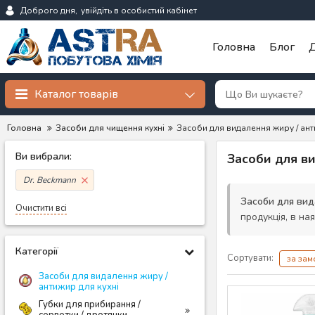
Доброго дня,
увійдіть в особистий кабінет
Головна
Блог
Д
Каталог товарів
Головна
Засоби для чищення кухні
Засоби для видалення жиру / ант
Ви вибрали:
Засоби для в
Dr. Beckmann
Засоби для вид
Очистити всі
продукція, в ная
Категорії
Сортувати:
за за
Засоби для видалення жиру /
антижир для кухні
Губки для прибирання /