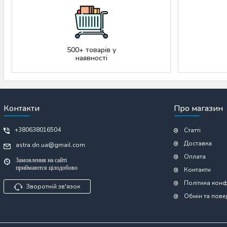
500+ товарів у
наявності
Контакти
Про магазин
+380638016504
Статті
Доставка
astra.dn.ua@gmail.com
Оплата
Замовлення на сайті
приймаются цілодобово
Контакти
Політика конф
Зворотній зв'язок
Обмін та пов