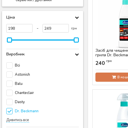
серветки / дротянки
Ціна
-
грн
Засіб для чищен
Виробник
гриля Dr. Beckma
Артикул:
AS-00825
грн
240
Всі
Astonish
В кош
Balu
Chanteclair
Dasty
Dr. Beckmann
Дивитись все