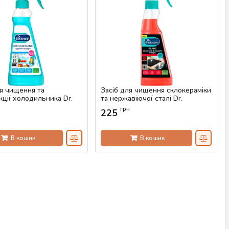
ля чищення та
Засіб для чищення склокераміки
кції холодильника Dr.
та нержавіючої сталі Dr.
n, 250 мл
Beckmann, 250 мл
н
грн
225
AS-00442
Артикул:
AS-00441
В кошик
В кошик