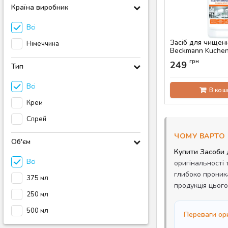
Країна виробник
Всі
Засіб для чищенн
Німеччина
Beckmann Kuchen-
мл
грн
249
Тип
Артикул:
AS-00050
Всі
В кош
Крем
Спрей
ЧОМУ ВАРТО 
Об'єм
Купити Засоби 
Всі
оригінальності 
глибоко проник
375 мл
продукція цьог
250 мл
500 мл
Переваги ори