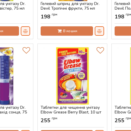
я унітазу Dr.
Гелевий шприц для унітазу Dr.
Гелевий 
вістер, 75 мл
Devil Тропічні фрукти, 75 мл
Devil По
Артикул:
AS-00427
Артикул:
грн
гр
198
198
ик
В кошик
я унітазу Dr.
Таблетки для чищення унітазу
Таблетк
ахід сонця, 75
Elbow Grease Berry Blast, 10 шт
Elbow Gr
Артикул:
AS-00423
Артикул:
грн
гр
255
255