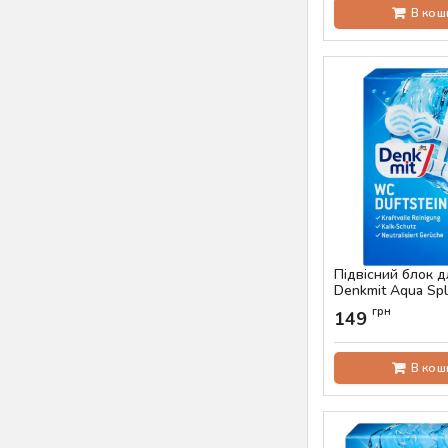
В кош
Підвісний блок д
Denkmit Aqua Spl
Артикул:
AS-00418
грн
149
В кош