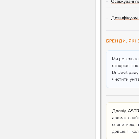
Освіжувачі п
Дезінфікуючі
БРЕНДИ, ЯКІ
Ми ретельно 
створює гіпо
Dr.Devil рад
чистити уніт
Досвід ASTR
аромат слабк
серветкою, н
довше. Нікол