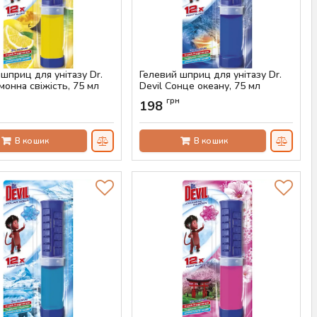
шприц для унітазу Dr.
Гелевий шприц для унітазу Dr.
монна свіжість, 75 мл
Devil Сонце океану, 75 мл
AS-00430
Артикул:
AS-00429
н
грн
198
В кошик
В кошик