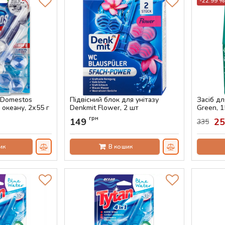
-22.99 %
 Domestos
Підвісний блок для унітазу
Засіб д
 океану, 2х55 г
Denkmit Flower, 2 шт
Green, 1
Артикул:
AS-00797
Артикул:
грн
149
2
335
ик
В кошик