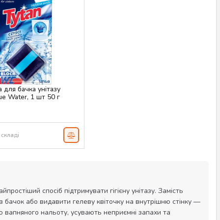
 для бачка унітазу
ue Water, 1 шт 50 г
AS-00401
 складі
айпростіший спосіб підтримувати гігієну унітазу. Замість
в бачок або видавити гелеву квіточку на внутрішню стінку —
 вапняного нальоту, усувають неприємні запахи та