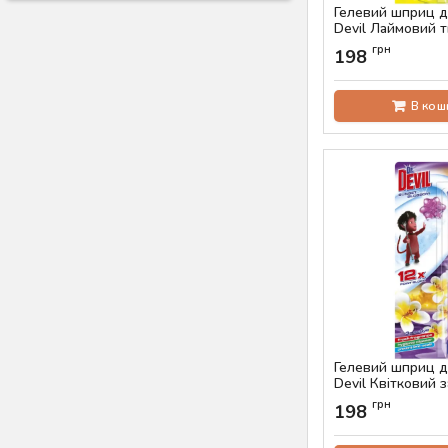
Гелевий шприц дл
Devil Лаймовий т
Артикул:
AS-00428
грн
198
В кош
Гелевий шприц дл
Devil Квітковий з
мл
грн
198
Артикул:
AS-00424