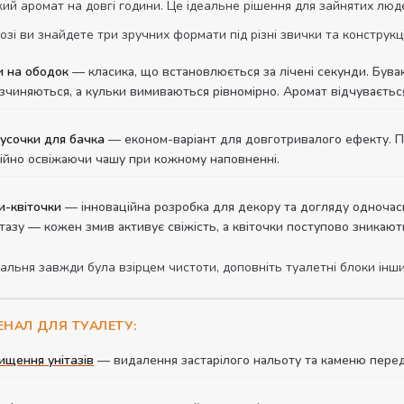
й аромат на довгі години. Це ідеальне рішення для зайнятих людей
зі ви знайдете три зручних формати під різні звички та конструкції
и на ободок
— класика, що встановлюється за лічені секунди. Бува
зчиняються, а кульки вимиваються рівномірно. Аромат відчувається
русочки для бачка
— економ-варіант для довготривалого ефекту. Пом
тійно освіжаючи чашу при кожному наповненні.
и-квіточки
— інноваційна розробка для декору та догляду одночасн
тазу — кожен змив активує свіжість, а квіточки поступово зникают
льня завжди була взірцем чистоти, доповніть туалетні блоки інш
НАЛ ДЛЯ ТУАЛЕТУ:
ищення унітазів
— видалення застарілого нальоту та каменю перед