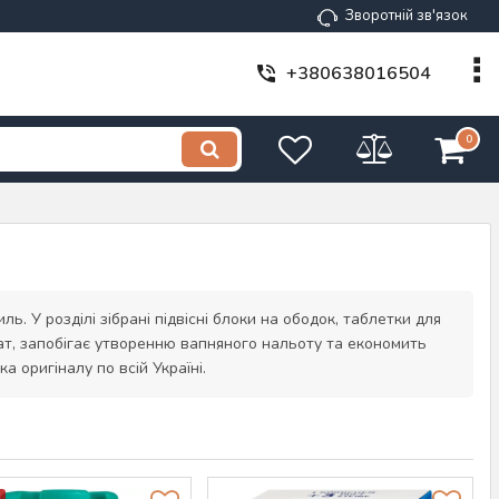
Зворотній зв'язок
+380638016504
0
ь. У розділі зібрані підвісні блоки на ободок, таблетки для
ат, запобігає утворенню вапняного нальоту та економить
а оригіналу по всій Україні.