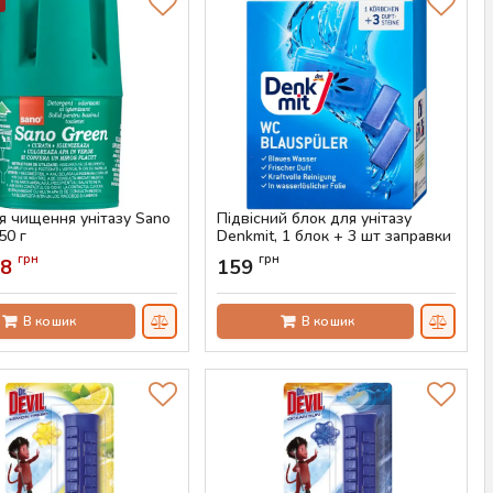
ля чищення унітазу Sano
Підвісний блок для унітазу
50 г
Denkmit, 1 блок + 3 шт заправки
AS-00639
Артикул:
AS-00618
грн
грн
58
159
В кошик
В кошик