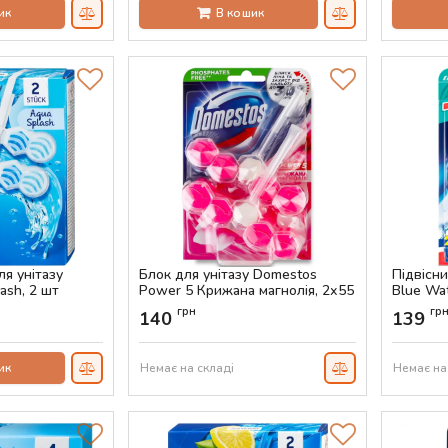
ик
В кошик
ля унітазу
Блок для унітазу Domestos
Підвісни
ash, 2 шт
Power 5 Крижана магнолія, 2х55
Blue Wat
г
г
грн
гр
140
139
Артикул:
AS-00815
Артикул:
ик
Немає на складі
Немає на