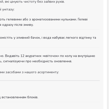
, які цінують чистоту без зайвих рухів.
 унітазу:
ють гелевими або з ароматизованими кульками. Гелеві
 одразу після змиву.
істіть у зливний бачок, і вода набуває легкого відтінку та
о. Видавіть 12 акуратних «квіточок» по колу на внутрішню
ь, сигналізуючи про необхідність оновлення.
ими засобами з нашого асортименту:
 встановленням блоків.