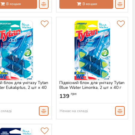
В кошик
В кошик
й блок для унітазу Tytan
Підвісний блок для унітазу Tytan
er Eukaliptus, 2 шт х 40
Blue Water Limonka, 2 шт х 40 г
Артикул:
AS-00474
н
грн
139
AS-00475
 складі
Немає на складі