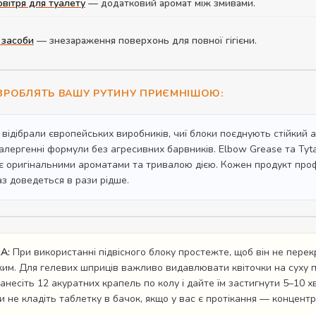
овітря для туалету
— додатковий аромат між змивами.
 засоби
— знезараження поверхонь для повної гігієни.
 ЗРОБЛЯТЬ ВАШУ РУТИНУ ПРИЄМНІШОЮ:
відібрали європейських виробників, чиї блоки поєднують стійкий 
алергенні формули без агресивних барвників. Elbow Grease та Tyt
ує оригінальними ароматами та тривалою дією. Кожен продукт проф
аз доведеться в рази рідше.
A:
При використанні підвісного блоку простежте, щоб він не пере
им. Для гелевих шприців важливо видавлювати квіточки на суху п
анесіть 12 акуратних крапель по колу і дайте їм застигнути 5–10
и не кладіть таблетку в бачок, якщо у вас є протікання — концен