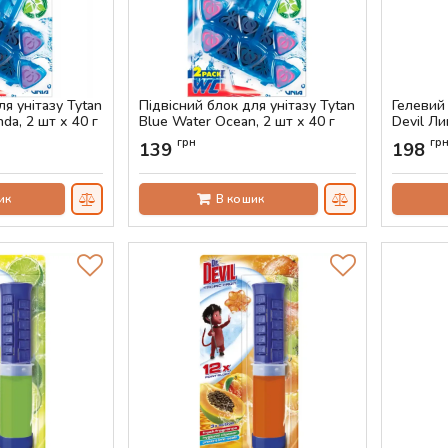
ля унітазу Tytan
Підвісний блок для унітазу Tytan
Гелевий 
da, 2 шт х 40 г
Blue Water Ocean, 2 шт х 40 г
Devil Ли
Артикул:
AS-00473
Артикул:
грн
гр
139
198
ик
В кошик