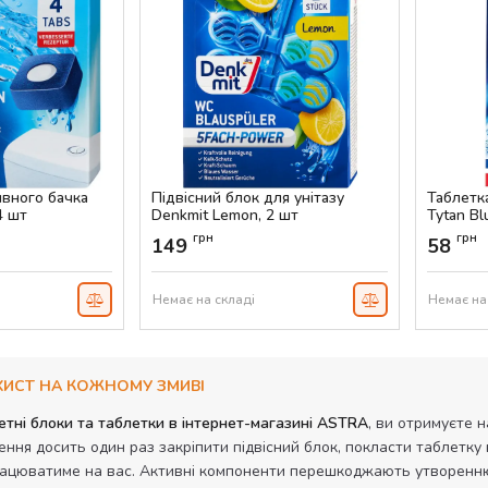
ивного бачка
Підвісний блок для унітазу
Таблетка
4 шт
Denkmit Lemon, 2 шт
Tytan Bl
Артикул:
AS-00419
Артикул:
грн
грн
149
58
Немає на складі
Немає на
АХИСТ НА КОЖНОМУ ЗМИВІ
тні блоки та таблетки в інтернет-магазині ASTRA
, ви отримуєте н
ння досить один раз закріпити підвісний блок, покласти таблетку 
рацюватиме на вас. Активні компоненти перешкоджають утворенню