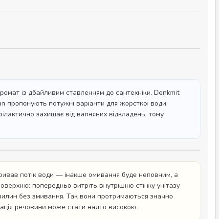
аромат із дбайливим ставленням до сантехніки. Denkmit
an пропонують потужні варіанти для жорсткої води.
ілактично захищає від вапняних відкладень, тому
кривав потік води — інакше омивання буде неповним, а
оверхню: попередньо витріть внутрішню стінку унітазу
 хвилин без змивання. Так вони протримаються значно
трація речовини може стати надто високою.