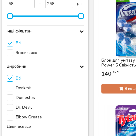
-
грн
Інші фільтри
Всі
Зі знижкою
Блок для унітазу
Power 5 Свіжість
Виробник
Артикул:
AS-00816
грн
140
Всі
Denkmit
В кош
Domestos
Dr. Devil
Elbow Grease
Дивитись все