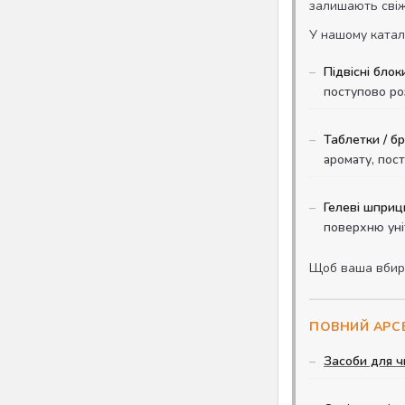
залишають свіжи
У нашому катало
Підвісні блок
поступово ро
Таблетки / б
аромату, пос
Гелеві шприц
поверхню уні
Щоб ваша вбира
ПОВНИЙ АРСЕ
Засоби для ч