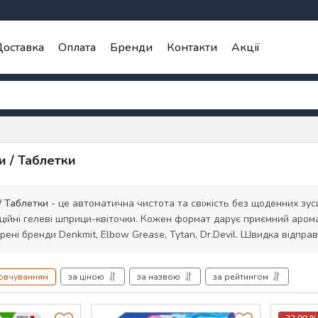
оставка
Оплата
Бренди
Контакти
Акції
и / Таблетки
/ Таблетки
- це автоматична чистота та свіжість без щоденних зусил
аційні гелеві шприци-квіточки. Кожен формат дарує приємний аром
рені бренди Denkmit, Elbow Grease, Tytan, Dr.Devil. Швидка відправк
мовчуванням
за ціною
за назвою
за рейтингом