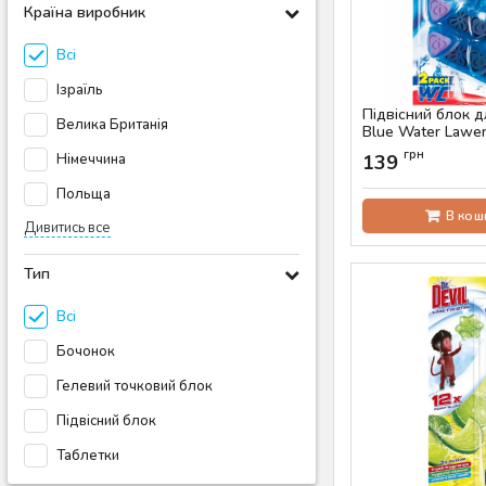
Країна виробник
Всі
Ізраїль
Підвісний блок д
Велика Британія
Blue Water Lawen
Артикул:
AS-00601
грн
Німеччина
139
Польща
В кош
Дивитись все
Тип
Всі
Бочонок
Гелевий точковий блок
Підвісний блок
Таблетки