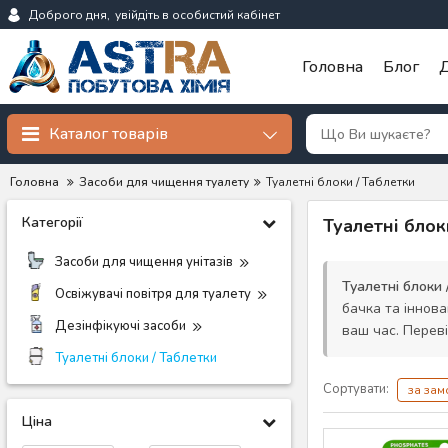
Доброго дня,
увійдіть в особистий кабінет
Головна
Блог
Д
Каталог товарів
Головна
Засоби для чищення туалету
Туалетні блоки / Таблетки
Категорії
Туалетні блок
Засоби для чищення унітазів
Туалетні блоки 
Освіжувачі повітря для туалету
бачка та іннов
Дезінфікуючі засоби
ваш час. Переві
Туалетні блоки / Таблетки
Сортувати:
за за
Ціна