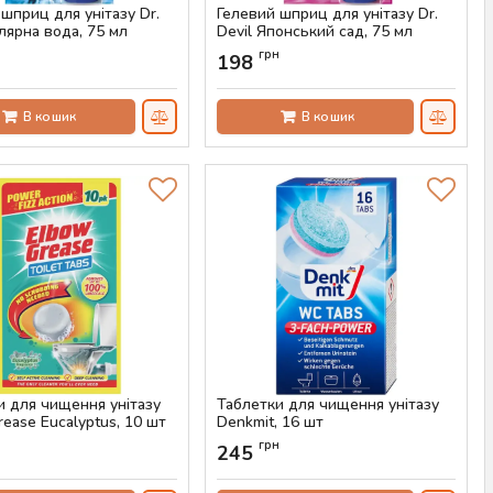
шприц для унітазу Dr.
Гелевий шприц для унітазу Dr.
лярна вода, 75 мл
Devil Японський сад, 75 мл
AS-00426
Артикул:
AS-00425
н
грн
198
В кошик
В кошик
и для чищення унітазу
Таблетки для чищення унітазу
ease Eucalyptus, 10 шт
Denkmit, 16 шт
AS-00422
Артикул:
AS-00421
н
грн
245