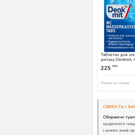
Таблетки для зл
унітазу Denkmit, 
Артикул:
AS-00420
грн
225
Немає на складі
СВІЖІСТЬ І З
Обираючи туале
щоденного чище
і кожен змив п