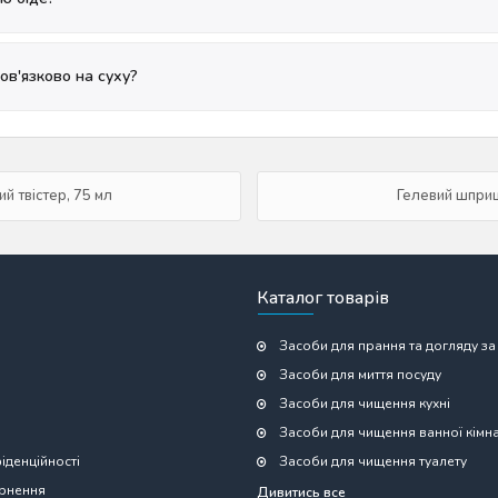
ов'язково на суху?
й твістер, 75 мл
Гелевий шприц 
Каталог товарів
Засоби для прання та догляду за
Засоби для миття посуду
Засоби для чищення кухні
Засоби для чищення ванної кімн
іденційності
Засоби для чищення туалету
ернення
Дивитись все