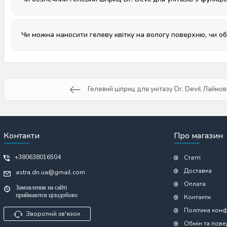
Чи можна наносити гелеву квітку на вологу поверхню, чи об
Гелевий шприц для унітазу Dr. Devil Лаймови
Контакти
Про магазин
+380638016504
Статті
Доставка
astra.dn.ua@gmail.com
Оплата
Замовлення на сайті
приймаются цілодобово
Контакти
Політика конф
Зворотній зв'язок
Обмін та пов