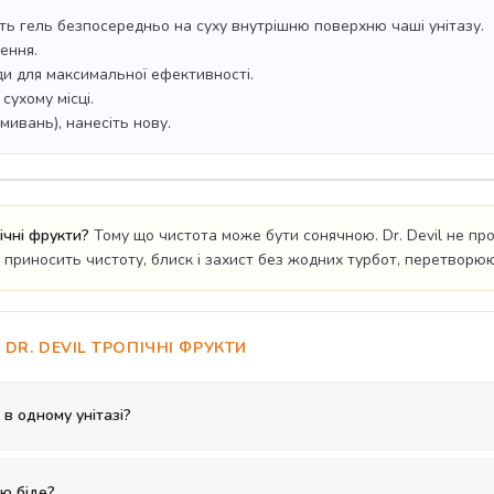
ть гель безпосередньо на суху внутрішню поверхню чаші унітазу.
ення.
ди для максимальної ефективності.
сухому місці.
мивань), нанесіть нову.
ічні фрукти?
Тому що чистота може бути сонячною. Dr. Devil не прос
 приносить чистоту, блиск і захист без жодних турбот, перетворю
DR. DEVIL ТРОПІЧНІ ФРУКТИ
 в одному унітазі?
єю біде?