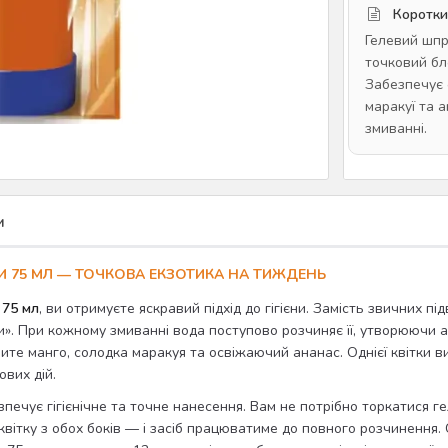
Коротки
Гелевий шпри
точковий бло
Забезпечує 
маракуї та 
змиванні.
и
ТИ 75 МЛ — ТОЧКОВА ЕКЗОТИКА НА ТИЖДЕНЬ
 75 мл
, ви отримуєте яскравий підхід до гігієни. Замість звичних пі
ки». При кожному змиванні вода поступово розчиняє її, утворюючи 
ите манго, солодка маракуя та освіжаючий ананас. Однієї квітки
вих дій.
зпечує гігієнічне та точне нанесення. Вам не потрібно торкатися г
вітку з обох боків — і засіб працюватиме до повного розчинення. 