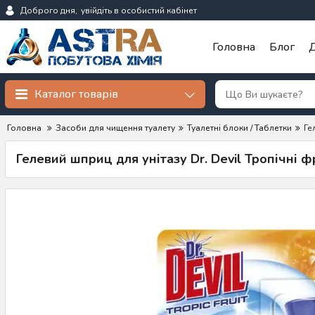
Доброго дня,
увійдіть в особистий кабінет
Головна
Блог
Д
Каталог товарів
Головна
Засоби для чищення туалету
Туалетні блоки / Таблетки
Ге
Гелевий шприц для унітазу Dr. Devil Тропічні ф