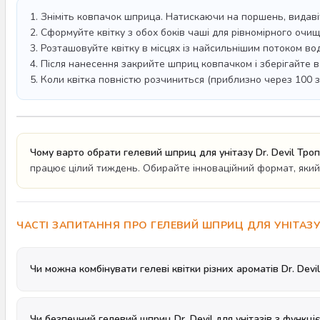
1. Зніміть ковпачок шприца. Натискаючи на поршень, видаві
2. Сформуйте квітку з обох боків чаші для рівномірного очищ
3. Розташовуйте квітку в місцях із найсильнішим потоком во
4. Після нанесення закрийте шприц ковпачком і зберігайте в 
5. Коли квітка повністю розчиниться (приблизно через 100 з
Чому варто обрати гелевий шприц для унітазу Dr. Devil Троп
працює цілий тиждень. Обирайте інноваційний формат, який
ЧАСТІ ЗАПИТАННЯ ПРО ГЕЛЕВИЙ ШПРИЦ ДЛЯ УНІТАЗУ 
Чи можна комбінувати гелеві квітки різних ароматів Dr. Devil
Чи безпечний гелевий шприц Dr. Devil для унітазів з функці