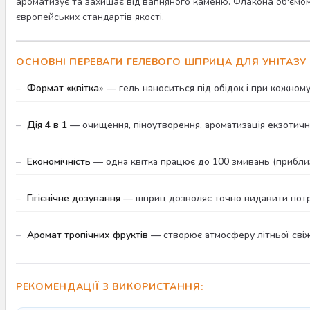
ароматизує та захищає від вапняного каменю. Флакона об'ємом 7
європейських стандартів якості.
ОСНОВНІ ПЕРЕВАГИ ГЕЛЕВОГО ШПРИЦА ДЛЯ УНІТАЗУ D
Формат «квітка»
— гель наноситься під обідок і при кожному
Дія 4 в 1
— очищення, піноутворення, ароматизація екзотичн
Економічність
— одна квітка працює до 100 змивань (приблиз
Гігієнічне дозування
— шприц дозволяє точно видавити потріб
Аромат тропічних фруктів
— створює атмосферу літньої свіжо
РЕКОМЕНДАЦІЇ З ВИКОРИСТАННЯ: