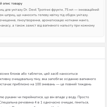
й опис товару
ц для унітазу Dr. Devil Тропічні фрукти, 75 мл — інноваційний
к-шприц, що наносить гелеву квітку під обідок унітазу.
очищення, піноутворення, ароматизацію нотками манго,
ананасу, а також захист від вапняного нальоту при кожному
двісних блоків або таблеток, цей засіб наноситься
активну очищувальну піну, яка запобігає осіданню вапняного
 вистачає приблизно на 100 змивань — це повний тиждень
елю руками чи перейматися, що він впаде у воду. Просто
Спеціальна речовина 4 в 1 одночасно очищає, піниться,