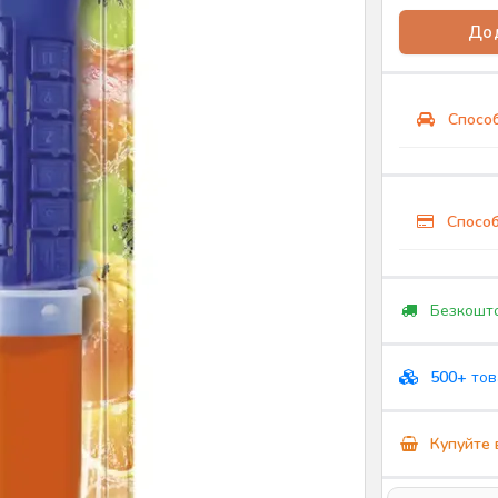
Дод
Способ
Способ
Безкошто
500+
тов
Купуйте 