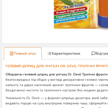
Повний опис
Характеристики
Відгук
ГЕЛЕВИЙ ШПРИЦ ДЛЯ УНІТАЗУ DR. DEVIL ТРОПІЧНІ ФРУК
Обираючи гелевий шприц для унітазу Dr. Devil Тропічні фрукти
безпосередньо під обідок у вигляді декоративної гелевої «квіт
нальоту та дарує насичений аромат тропічних фруктів — соков
бездоганної чистоти та тропічного настрою без жодних додатко
Унікальність Dr. Devil — у форматі шприца-дозатора, який забе
видавіть порцію на суху внутрішню поверхню чаші, сформуйте к