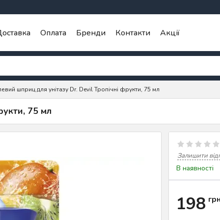
оставка
Оплата
Бренди
Контакти
Акції
левий шприц для унітазу Dr. Devil Тропічні фрукти, 75 мл
рукти, 75 мл
Залишити від
В наявності
198
гр