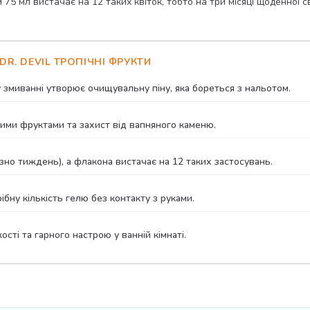
5 мл вистачає на 12 таких квіток, тобто на три місяці щоденної с
R. DEVIL ТРОПІЧНІ ФРУКТИ
 змиванні утворює очищувальну піну, яка бореться з нальотом.
ими фруктами та захист від вапняного каменю.
но тиждень), а флакона вистачає на 12 таких застосувань.
ну кількість гелю без контакту з руками.
сті та гарного настрою у ванній кімнаті.