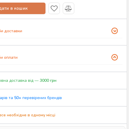
ати в кошик
и доставки
и оплати
вна доставка від —
3000 грн
арів та
50+
перевірених брендів
все необхідне в одному місці