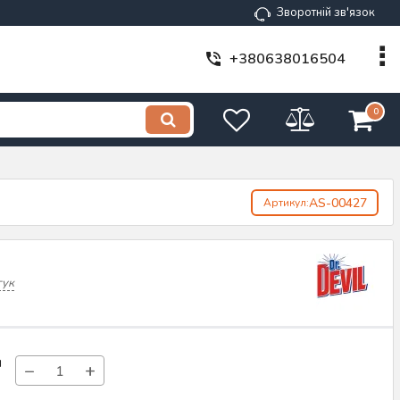
Зворотній зв'язок
+380638016504
0
AS-00427
Артикул:
гук
н
−
+