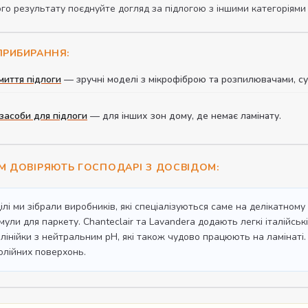
го результату поєднуйте догляд за підлогою з іншими категоріями
ПРИБИРАННЯ:
иття підлоги
— зручні моделі з мікрофіброю та розпилювачами, сум
 засоби для підлоги
— для інших зон дому, де немає ламінату.
ИМ ДОВІРЯЮТЬ ГОСПОДАРІ З ДОСВІДОМ:
ілі ми зібрали виробників, які спеціалізуються саме на делікатном
мули для паркету. Chanteclair та Lavandera додають легкі італійські
 лінійки з нейтральним pH, які також чудово працюють на ламінаті
олійних поверхонь.