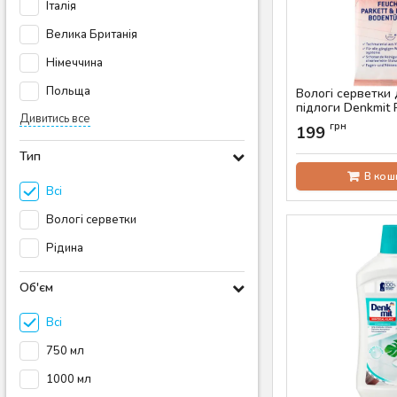
Італія
Велика Британія
Німеччина
Польща
Вологі серветки 
підлоги Denkmit 
Дивитись все
Laminat, 15 шт
грн
199
Артикул:
AS-00287
Тип
В кош
Всі
Вологі серветки
Рідина
Об'єм
Всі
750 мл
1000 мл