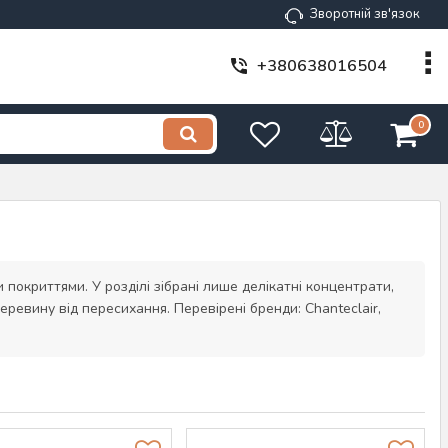
Зворотній зв'язок
+380638016504
0
покриттями. У розділі зібрані лише делікатні концентрати,
еревину від пересихання. Перевірені бренди: Chanteclair,