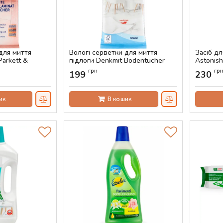
для миття
Вологі серветки для миття
Засіб дл
Parkett &
підлоги Denkmit Bodentucher
Astonish
Feucht, 15 шт
Артикул:
грн
гр
199
230
Артикул:
AS-00286
ик
В кошик