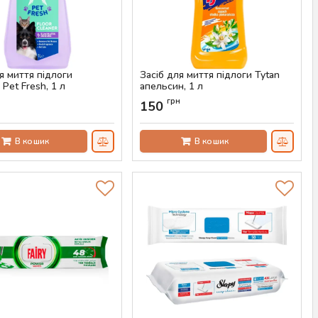
я миття підлоги
Засіб для миття підлоги Tytan
 Pet Fresh, 1 л
апельсин, 1 л
AS-00235
Артикул:
AS-00232
н
грн
150
В кошик
В кошик