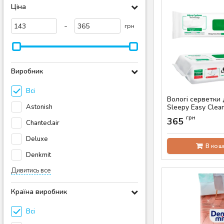
Ціна
-
грн
Виробник
Всі
Вологі серветки
Astonish
Sleepy Easy Clea
50 шт
грн
365
Chanteclair
Артикул:
AS-00599
Deluxe
В кош
Denkmit
Дивитись все
Країна виробник
Всі