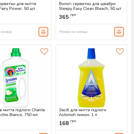
серветки для миття
Вологі серветки для швабри
Fairy Power, 50 шт
Sleepy Easy Clean Bleach, 50 шт
AS-00705
Артикул:
AS-00600
н
грн
365
 складі
Немає на складі
я миття підлоги Chante
Засіб для миття підлоги
schio Bianco, 750 мл
Astonish лимон, 1 л
AS-00233
Артикул:
AS-00230
н
грн
168