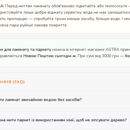
A:
Перед миттям ламінату обов'язково підмітайте або пилососьте 
ристовуйте лише добре віджату серветку: вода не має залишатися
ніть пропорцію — спробуйте трохи менше засобу, більше води. І н
ряча пара руйнує лакове покриття.
и для ламінату та паркету
можна в інтернет-магазині ASTRA прямо 
дправляється
Новою Поштою сьогодні ж
. При сумі від 3000 грн —
бе
АННЯ (FAQ)
ти ламінат звичайною водою без засобів?
на мити паркет із використанням хімії, щоб не зіпсувати дерево?