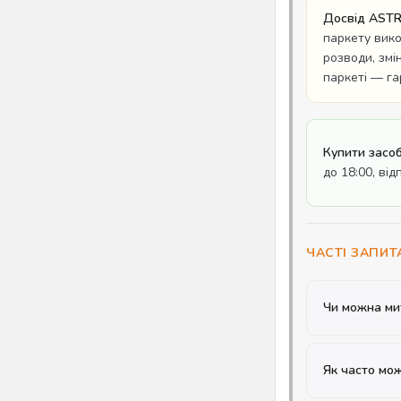
Досвід ASTR
паркету вико
розводи, змі
паркеті — га
Купити засоб
до 18:00, ві
ЧАСТІ ЗАПИТ
Чи можна ми
Як часто мож