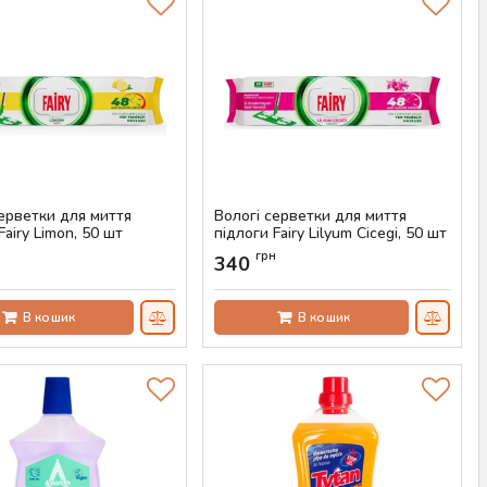
серветки для миття
Вологі серветки для миття
Fairy Limon, 50 шт
підлоги Fairy Lilyum Cicegi, 50 шт
AS-00294
Артикул:
AS-00293
н
грн
340
В кошик
В кошик