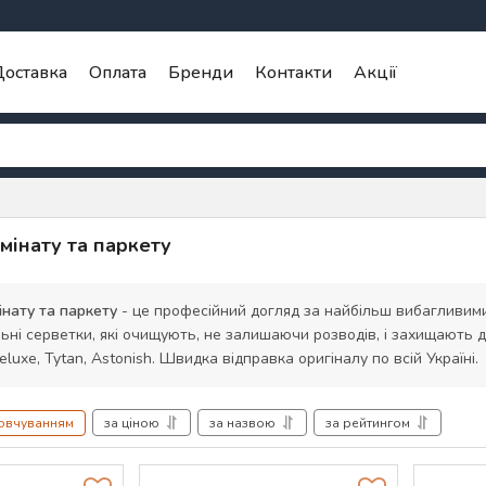
оставка
Оплата
Бренди
Контакти
Акції
мінату та паркету
інату та паркету
- це професійний догляд за найбільш вибагливими 
льні серветки, які очищують, не залишаючи розводів, і захищають д
Deluxe, Tytan, Astonish. Швидка відправка оригіналу по всій Україні.
мовчуванням
за ціною
за назвою
за рейтингом