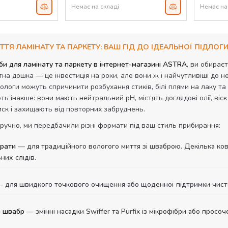
Немає на складі
Немає на
ТТЯ ЛАМІНАТУ ТА ПАРКЕТУ: ВАШ ГІД ДО ІДЕАЛЬНОЇ ПІДЛОГ
и для ламінату та паркету в інтернет-магазині ASTRA
, ви обирає
тна дошка — це інвестиція на роки, але вони ж і найчутливіші до 
ологи можуть спричинити розбухання стиків, білі плями на лаку та
ть інакше: вони мають нейтральний pH, містять доглядові олії, ві
ск і захищають від повторних забруднень.
ручно, ми передбачили різні формати під ваш стиль прибирання:
трати
— для традиційного вологого миття зі шваброю. Декілька ковпа
них слідів.
 для швидкого точкового очищення або щоденної підтримки чисто
я швабр
— змінні насадки Swiffer та Purfix із мікрофібри або просоч