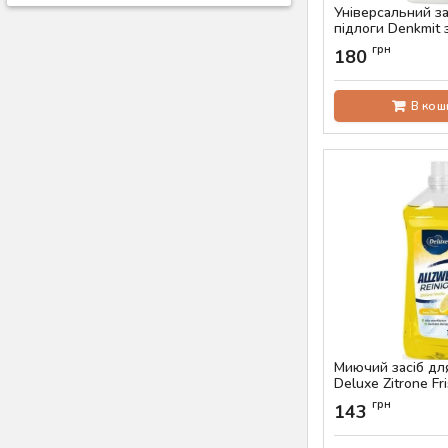
Універсальний за
підлоги Denkmit
воском, 1 л
грн
180
Артикул:
AS-00231
В кош
Миючий засіб дл
Deluxe Zitrone Fri
Артикул:
AS-00236
грн
143