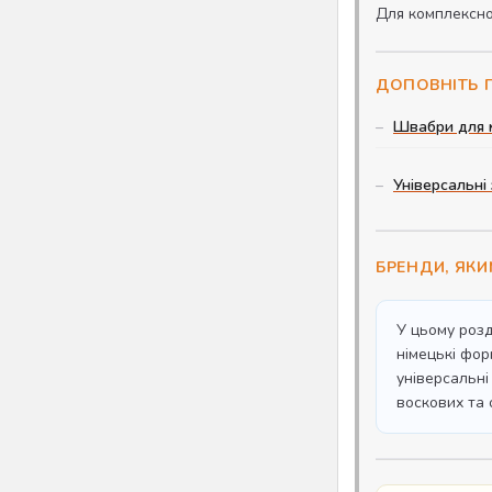
Для комплексно
ДОПОВНІТЬ 
Швабри для м
Універсальні
БРЕНДИ, ЯК
У цьому розд
німецькі фор
універсальні
воскових та 