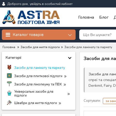
Доброго дня,
увійдіть в особистий кабінет
Головна
Блог
Д
Каталог товарів
Головна
Засоби для миття підлоги
Засоби для ламінату та паркету
Категорії
Засоби для ла
Засоби для ламінату та паркету
Засоби для лам
Засоби для плиткової підлоги
спреї та спеціа
Засоби для лінолеуму та ПВХ
Denkmit, Fairy, 
Універсальні засоби для
підлоги
Сортувати:
за за
Швабри для миття підлоги