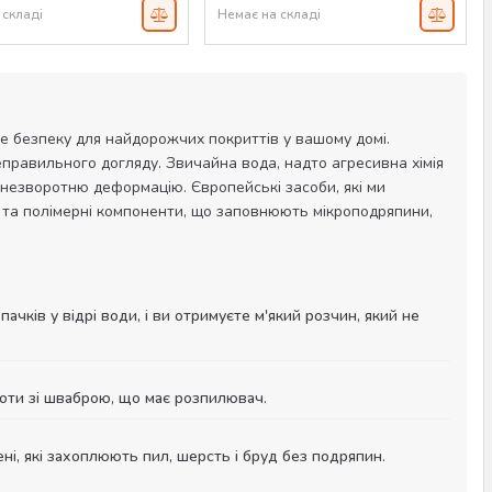
 складі
Немає на складі
И
те безпеку для найдорожчих покриттів у вашому домі.
неправильного догляду. Звичайна вода, надто агресивна хімія
 незворотню деформацію. Європейські засоби, які ми
ск та полімерні компоненти, що заповнюють мікроподряпини,
чків у відрі води, і ви отримуєте м'який розчин, який не
ти зі шваброю, що має розпилювач.
ені, які захоплюють пил, шерсть і бруд без подряпин.