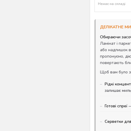
Немає на складі
ДЕЛІКАТНЕ МИ
Обираючи засоб
Ламінат і парке
або надлишок в
пропонуємо, дію
повертають бли
Щоб вам було з
Рідкі концен
залишає миль
Готові спреї
—
Серветки дл