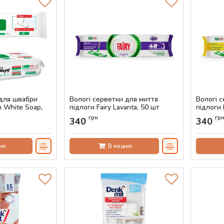
 для швабри
Вологі серветки для миття
Вологі 
n White Soap,
підлоги Fairy Lavanta, 50 шт
підлоги 
Артикул:
AS-00295
Артикул:
грн
гр
340
340
ик
В кошик