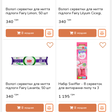
Вологі серветки для миття
Вологі серветки для миття
підлоги Fairy Limon, 50 шт
підлоги Fairy Lilyum Cicegi,
50 шт
Артикул:
AS-00294
грн
грн
340
340
Артикул:
AS-00293
В кошик
В кошик
Вологі серветки для миття
Набір Swiffer - 8 серветок
підлоги Fairy Lavanta, 50 шт
для витирання пилу та 3
вологі серветки для
Артикул:
AS-00295
грн
грн
підлоги, обмежена серія
340
1 195
Артикул:
AS-00626
В кошик
В кошик