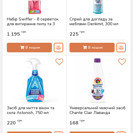
Набір Swiffer - 8 серветок
Спрей для догляду за
для витирання пилу та 3
меблями Denkmit, 300 мл
вологі серветки для
Артикул:
AS-00556
грн
грн
підлоги, обмежена серія
1 195
225
Артикул:
AS-00626
В кошик
В кошик
Засіб для миття вікон та
Універсальний миючий засіб
скла Astonish, 750 мл
Chante Clair Лаванда
(запаска, 600 мл)
Артикул:
AS-00553
грн
грн
220
168
Артикул:
AS-00446