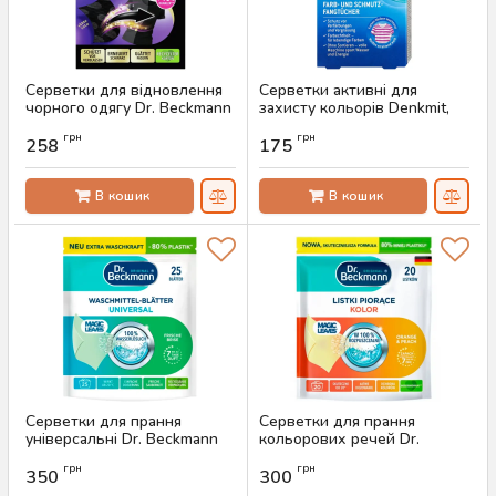
Серветки для відновлення
Серветки активні для
чорного одягу Dr. Beckmann
захисту кольорів Denkmit,
Intensiv-Schwarz, 8 шт
24 шт
грн
грн
258
175
Артикул:
AS-00299
Артикул:
AS-00297
В кошик
В кошик
Серветки для прання
Серветки для прання
універсальні Dr. Beckmann
кольорових речей Dr.
Magic Leaves, 25 шт
Beckmann Colour, 20 шт
грн
грн
350
300
Артикул:
AS-00484
Артикул:
AS-00483