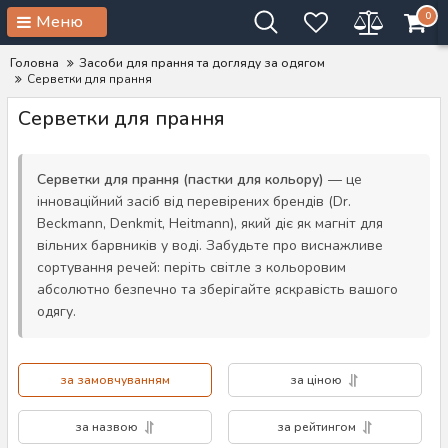
0
Меню
Головна
Засоби для прання та догляду за одягом
Серветки для прання
Серветки для прання
Серветки для прання (пастки для кольору)
— це
інноваційний засіб від перевірених брендів (Dr.
Beckmann, Denkmit, Heitmann), який діє як магніт для
вільних барвників у воді. Забудьте про виснажливе
сортування речей: періть світле з кольоровим
абсолютно безпечно та зберігайте яскравість вашого
одягу.
за замовчуванням
за ціною
за назвою
за рейтингом