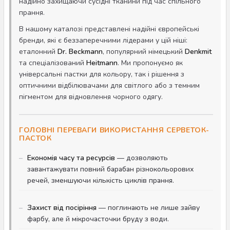
надійно захищаючи сусідні тканини під час спільного
прання.
В нашому каталозі представлені надійні європейські
бренди, які є беззаперечними лідерами у цій ніші:
еталонний
Dr. Beckmann
, популярний німецький
Denkmit
та спеціалізований
Heitmann
. Ми пропонуємо як
універсальні пастки для кольору, так і рішення з
оптичними відбілювачами для світлого або з темним
пігментом для відновлення чорного одягу.
ГОЛОВНІ ПЕРЕВАГИ ВИКОРИСТАННЯ СЕРВЕТОК-
ПАСТОК
Економія часу та ресурсів
— дозволяють
завантажувати повний барабан різнокольорових
речей, зменшуючи кількість циклів прання.
Захист від посіріння
— поглинають не лише зайву
фарбу, але й мікрочасточки бруду з води.