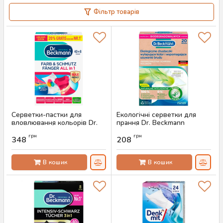
Фільтр товарів
Серветки-пастки для
Екологічні серветки для
вловлювання кольорів Dr.
прання Dr. Beckmann
Beckmann, 40 шт
антилінька, 20 шт
грн
грн
348
208
Артикул:
AS-00691
Артикул:
AS-00495
В кошик
В кошик