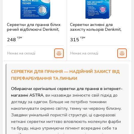
Серветки для прання білих
Серветки активні для
речей відбілюючі Denkmit,
захисту кольорів Denkmit,
20 шт
50 шт
грн
грн
248
315
Артикул:
AS-00298
Артикул:
AS-00296
Немає на складі
Немає на складі
СЕРВЕТКИ ДЛЯ ПРАННЯ — НАДІЙНИЙ ЗАХИСТ ВІД
ПЕРЕФАРБУВАННЯ ТА ЛИНЬКИ
Обираючи оригінальні серветки для прання в інтернет-
магазині ASTRA
, ви назавжди змінюєте свій підхід до
догляду за одягом. Більше не потрібно тижнями
накопичувати окремо світлу, темну чи червону білизну.
Завдяки унікальній пористій структурі, ці одноразові
неткані серветки миттєво вловлюють молекули фарби
та бруду, міцно утримуючи пігмент всередині себе та