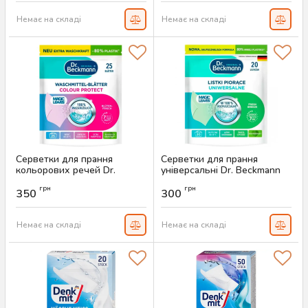
Немає на складі
Немає на складі
Серветки для прання
Серветки для прання
кольорових речей Dr.
універсальні Dr. Beckmann
Beckmann Colour Protect, 25
Magic Leaves, 20 шт
грн
грн
шт
350
300
Артикул:
AS-00300
Артикул:
AS-00482
Немає на складі
Немає на складі