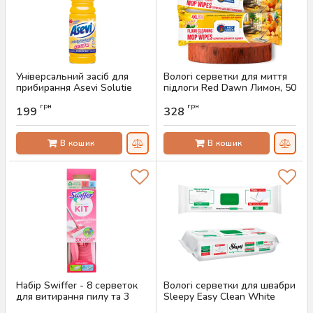
Універсальний засіб для
Вологі серветки для миття
прибирання Asevi Solutie
підлоги Red Dawn Лимон, 50
Pardoseli Ceara, 1 л
шт
грн
грн
199
328
Артикул:
AS-00794
Артикул:
AS-00669
В кошик
В кошик
Набір Swiffer - 8 серветок
Вологі серветки для швабри
для витирання пилу та 3
Sleepy Easy Clean White
вологі серветки для
Soap, 50 шт