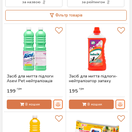
за назвою
за рейтингом
Фільтр товарів
Засіб для миття підлоги
Засіб для миття підлоги-
Asevi Pet нейтралізація
нейтралізатор запаху
запаху, 1 л
тварин Ludwik Орхідея, 1 л
грн
грн
199
195
Артикул:
AS-00844
Артикул:
AS-00818
В кошик
В кошик