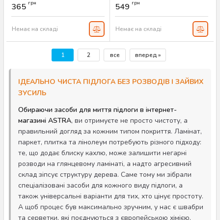
грн
грн
365
549
Артикул:
AS-00600
Артикул:
AS-00512
Немає на складі
Немає на складі
1
2
все
вперед »
ІДЕАЛЬНО ЧИСТА ПІДЛОГА БЕЗ РОЗВОДІВ І ЗАЙВИХ
ЗУСИЛЬ
Обираючи засоби для миття підлоги в інтернет-
магазині ASTRA
, ви отримуєте не просто чистоту, а
правильний догляд за кожним типом покриття. Ламінат,
паркет, плитка та лінолеум потребують різного підходу:
те, що додає блиску кахлю, може залишити негарні
розводи на глянцевому ламінаті, а надто агресивний
склад зіпсує структуру дерева. Саме тому ми зібрали
спеціалізовані засоби для кожного виду підлоги, а
також універсальні варіанти для тих, хто цінує простоту.
А щоб процес був максимально зручним, у нас є швабри
та серветки, які поєднуються з європейською хімією.