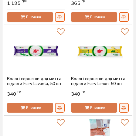
грн
грн
підлоги, обмежена серія
1 195
365
Артикул:
AS-00599
Артикул:
AS-00626
В кошик
В кошик
Вологі серветки для миття
Вологі серветки для миття
підлоги Fairy Lavanta, 50 шт
підлоги Fairy Limon, 50 шт
Артикул:
AS-00295
Артикул:
AS-00294
грн
грн
340
340
В кошик
В кошик