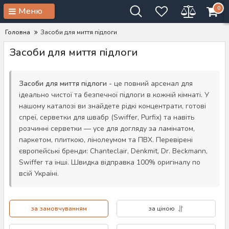
0
Меню
Головна
Засоби для миття підлоги
Засоби для миття підлоги
Засоби для миття підлоги
- це повний арсенал для
ідеально чистої та безпечної підлоги в кожній кімнаті. У
нашому каталозі ви знайдете рідкі концентрати, готові
спреї, серветки для швабр (Swiffer, Purfix) та навіть
розчинні серветки — усе для догляду за ламінатом,
паркетом, плиткою, лінолеумом та ПВХ. Перевірені
європейські бренди: Chanteclair, Denkmit, Dr. Beckmann,
Swiffer та інші. Швидка відправка 100% оригіналу по
всій Україні.
за замовчуванням
за ціною