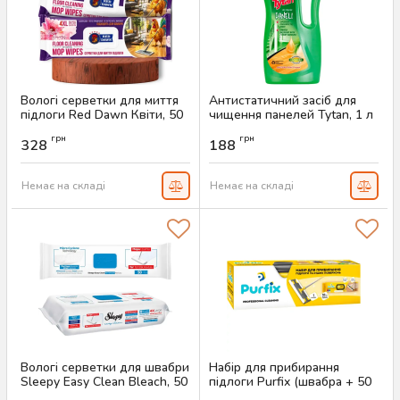
Вологі серветки для миття
Антистатичний засіб для
підлоги Red Dawn Квіти, 50
чищення панелей Tytan, 1 л
шт
Артикул:
AS-00633
грн
грн
328
188
Артикул:
AS-00668
Немає на складі
Немає на складі
Вологі серветки для швабри
Набір для прибирання
Sleepy Easy Clean Bleach, 50
підлоги Purfix (швабра + 50
шт
вологих серветок)