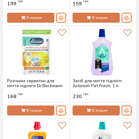
грн
грн
199
159
Артикул:
AS-00286
В кошик
В кошик
Розчинні серветки для
Засіб для миття підлоги
миття підлоги Dr.Beckmann
Astonish Pet Fresh, 1 л
Summer Lemon, 20 шт
Артикул:
AS-00235
грн
грн
168
230
Артикул:
AS-00277
В кошик
В кошик