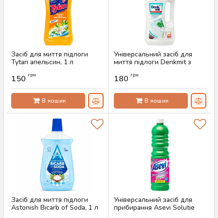
Засіб для миття підлоги
Універсальний засіб для
Tytan апельсин, 1 л
миття підлоги Denkmit з
апельсиновим воском, 1 л
Артикул:
AS-00232
грн
грн
150
180
Артикул:
AS-00231
В кошик
В кошик
Засіб для миття підлоги
Універсальний засіб для
Astonish Bicarb of Soda, 1 л
прибирання Asevi Solutie
Pardoseli Green, 1 л
Артикул:
AS-00824