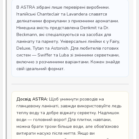
В ASTRA зібрані лише перевірені виробники.
Італійські Chanteclair та Lavandera славятся
делікатними формулами з приємними ароматами.
Німецька якість представлена Denkmit та Dr.
Beckmann, які спеціалізуються на засобах для
ламінату та паркету. Універсальні лінійки є у Fairy,
Deluxe, Tytan та Astonish. Для любителів готових
систем — Swiffer та Luba зі змінними серветками,
включно з розчинними варіантами. Кожен знайде
свій ідеальний формат.
Досвід ASTRA:
Щоб уникнути розводів на
глянцевому ламінаті, завжди використовуйте ледь
теплу воду та добре віджату серветку. Надлишок
води — головний ворог! Для плитки, навпаки,
можна брати трохи більше води, але обов'язково
витирати насухо після миття. Якщо ви