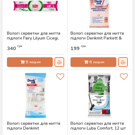
Вологі серветки для миття
Вологі серветки для миття
підлоги Fairy Lilyum Cicegi,
підлоги Denkmit Parkett &
50 шт
Laminat, 15 шт
грн
грн
340
199
Артикул:
AS-00293
Артикул:
AS-00287
В кошик
В кошик
Вологі серветки для миття
Вологі серветки для миття
підлоги Denkmit
підлоги Luba Comfort, 12 шт
Bodentucher Feucht, 15 шт
Артикул:
AS-00278