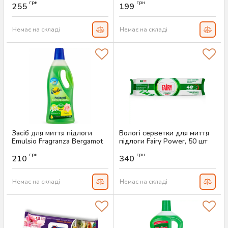
грн
грн
255
199
Артикул:
AS-00793
Немає на складі
Немає на складі
Засіб для миття підлоги
Вологі серветки для миття
Emulsio Fragranza Bergamot
підлоги Fairy Power, 50 шт
& Camellia, 750мл
Артикул:
AS-00705
грн
грн
210
340
Артикул:
AS-00707
Немає на складі
Немає на складі