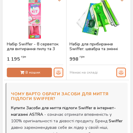
Набір Swiffer - 8 серветок
Набір для прибирання
для витирання пилу та 3
Swiffer: швабра та змінні
вологі серветки для
серветки (6 сухих та 3
грн
грн
підлоги, обмежена серія
вологих)
1 195
998
Артикул:
AS-00626
Артикул:
AS-00384
В кошик
Немає на складі
ЧОМУ ВАРТО ОБРАТИ ЗАСОБИ ДЛЯ МИТТЯ
ПІДЛОГИ SWIFFER?
Купити Засоби для миття підлоги Swiffer в інтернет-
магазині ASTRA
- означає отримати впевненість у
100% оригінальності та дієвості продукту. Бренд
Swiffer
давно зарекомендував себе як лідер у своїй ніші,