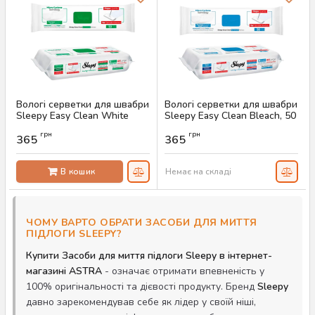
Вологі серветки для швабри
Вологі серветки для швабри
Sleepy Easy Clean White
Sleepy Easy Clean Bleach, 50
Soap, 50 шт
шт
грн
грн
365
365
Артикул:
AS-00599
Артикул:
AS-00600
В кошик
Немає на складі
ЧОМУ ВАРТО ОБРАТИ ЗАСОБИ ДЛЯ МИТТЯ
ПІДЛОГИ SLEEPY?
Купити Засоби для миття підлоги Sleepy в інтернет-
магазині ASTRA
- означає отримати впевненість у
100% оригінальності та дієвості продукту. Бренд
Sleepy
давно зарекомендував себе як лідер у своїй ніші,