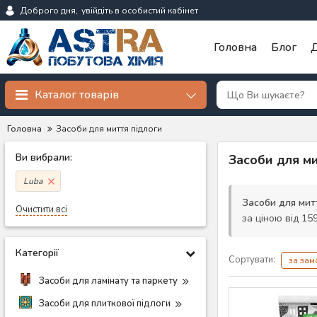
Доброго дня,
увійдіть в особистий кабінет
Головна
Блог
Д
Каталог товарів
Головна
Засоби для миття підлоги
Ви вибрали:
Засоби для ми
Luba
Засоби для мит
Очистити всі
за ціною від 159
Категорії
Сортувати:
за за
Засоби для ламінату та паркету
Засоби для плиткової підлоги