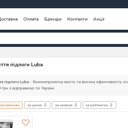
оставка
Оплата
Бренди
Контакти
Акції
ття підлоги Luba
тя підлоги Luba
- безкомпромісна якість та висока ефективність очи
 грн з відправкою по Україні.
мовчуванням
за ціною
за назвою
за рейтингом