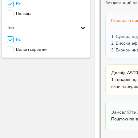
бездоганний ре
Всі
Польща
Переваги ори
Тип
1. Сувора ві
Всі
2. Висока еф
Вологі серветки
3. Економічн
Досвід ASTR
1 товарів
від
який найкра
Замовляйте
Поштою по вс