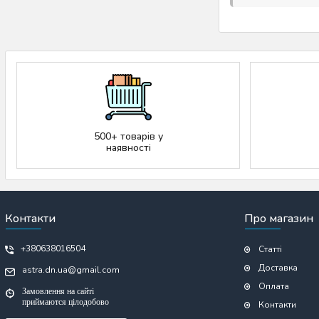
500+ товарів у
наявності
Контакти
Про магазин
+380638016504
Статті
Доставка
astra.dn.ua@gmail.com
Оплата
Замовлення на сайті
приймаются цілодобово
Контакти