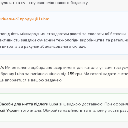
зультат та суттєву економію вашого бюджету.
гінальної продукції Luba:
дповідність міжнародним стандартам якості та екологічної безпеки.
ективність завдяки сучасним технологіям виробництва та ретельном
а витрата за рахунок збалансованого складу.
A:
Ми ретельно відбираємо асортимент для каталогу і самі тестуємо
 бренду Luba за вигідною ціною від
159 грн
. Ми готові надати експ
ще впорається з вашою задачею.
Засоби для миття підлоги Luba
зі швидкою доставкою! При оформле
ій Україні
того ж дня. Обирайте надійність та еталонну якість разо