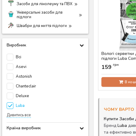
Засоби для лінолеуму та ПВХ
Універсальні засоби для
підлоги
Швабри для миття підлоги
Виробник
Вологі серветки 
Всі
підлоги Luba Com
Артикул:
AS-00278
грн
159
Asevi
Astonish
В кош
Chanteclair
Deluxe
Luba
ЧОМУ ВАРТО 
Дивитись все
Купити Засоби 
Бренд
Luba
давн
Країна виробник
та ефективно в