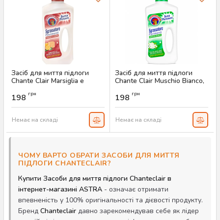
Засіб для миття підлоги
Засіб для миття підлоги
Chante Clair Marsiglia e
Chante Clair Muschio Bianco,
Limone, 750 мл
750 мл
грн
грн
198
198
Артикул:
AS-00234
Артикул:
AS-00233
Немає на складі
Немає на складі
ЧОМУ ВАРТО ОБРАТИ ЗАСОБИ ДЛЯ МИТТЯ
ПІДЛОГИ CHANTECLAIR?
Купити Засоби для миття підлоги Chanteclair в
інтернет-магазині ASTRA
- означає отримати
впевненість у 100% оригінальності та дієвості продукту.
Бренд
Chanteclair
давно зарекомендував себе як лідер