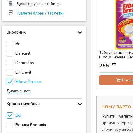
Дезінфікуючі засоби
Туалетні блоки / Таблетки
Виробник
Всі
Таблетки для чи
Denkmit
Elbow Grease Ber
Domestos
Артикул:
AS-00423
грн
255
Dr. Devil
В кош
Elbow Grease
Дивитись все
Країна виробник
ЧОМУ ВАРТО 
Всі
Купити Туалетн
продукту. Брен
Велика Британія
структуру забр