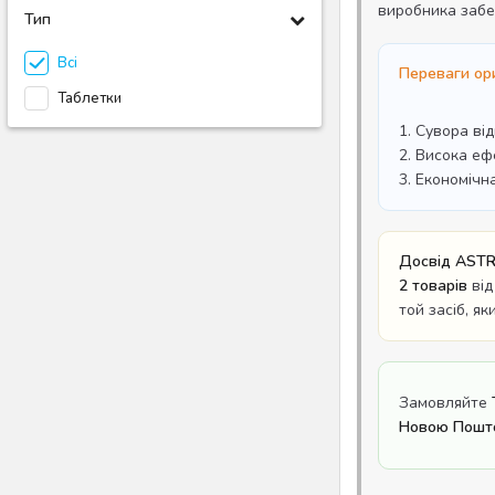
виробника забе
Тип
Всі
Переваги ори
Таблетки
1. Сувора ві
2. Висока еф
3. Економічн
Досвід ASTR
2 товарів
від
той засіб, я
Замовляйте
Новою Пошто