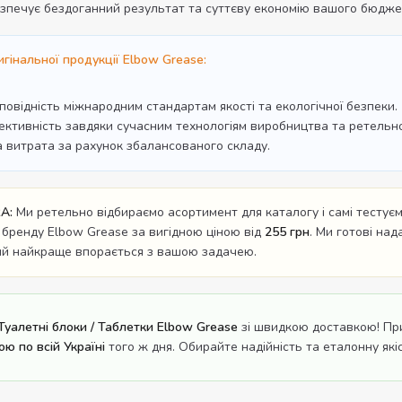
зпечує бездоганний результат та суттєву економію вашого бюдже
гінальної продукції Elbow Grease:
дповідність міжнародним стандартам якості та екологічної безпеки.
ективність завдяки сучасним технологіям виробництва та ретельном
а витрата за рахунок збалансованого складу.
A:
Ми ретельно відбираємо асортимент для каталогу і самі тестуємо
 бренду Elbow Grease за вигідною ціною від
255 грн
. Ми готові на
кий найкраще впорається з вашою задачею.
Туалетні блоки / Таблетки Elbow Grease
зі швидкою доставкою! При
ю по всій Україні
того ж дня. Обирайте надійність та еталонну якіс