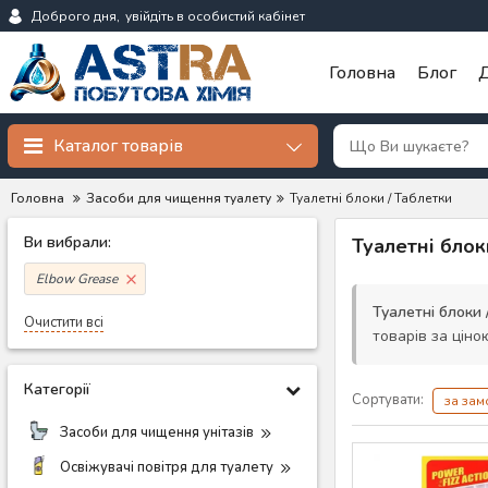
Доброго дня,
увійдіть в особистий кабінет
Головна
Блог
Д
Каталог товарів
Головна
Засоби для чищення туалету
Туалетні блоки / Таблетки
Ви вибрали:
Туалетні блок
Elbow Grease
Туалетні блоки 
Очистити всі
товарів за ціно
Категорії
Сортувати:
за за
Засоби для чищення унітазів
Освіжувачі повітря для туалету