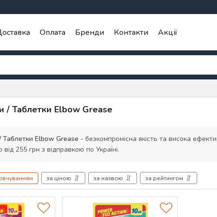
оставка
Оплата
Бренди
Контакти
Акції
и / Таблетки Elbow Grease
/ Таблетки Elbow Grease
- безкомпромісна якість та висока ефектив
ю від 255 грн з відправкою по Україні.
мовчуванням
за ціною
за назвою
за рейтингом