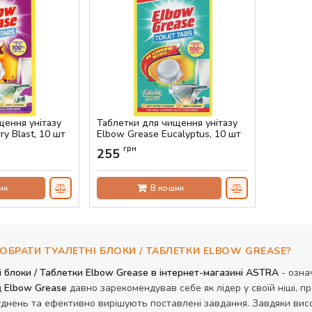
щення унітазу
Таблетки для чищення унітазу
ry Blast, 10 шт
Elbow Grease Eucalyptus, 10 шт
Артикул:
AS-00422
грн
255
ик
В кошик
ОБРАТИ ТУАЛЕТНІ БЛОКИ / ТАБЛЕТКИ ELBOW GREASE?
і блоки / Таблетки Elbow Grease в інтернет-магазині ASTRA
- озна
д
Elbow Grease
давно зарекомендував себе як лідер у своїй ніші, 
уднень та ефективно вирішують поставлені завдання. Завдяки висок