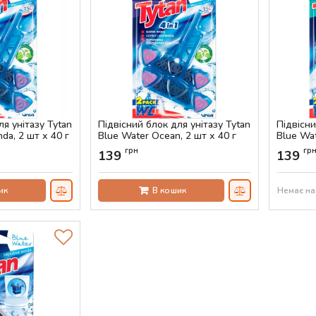
ля унітазу Tytan
Підвісний блок для унітазу Tytan
Підвісни
da, 2 шт х 40 г
Blue Water Ocean, 2 шт х 40 г
Blue Wat
г
Артикул:
AS-00473
грн
гр
139
139
Артикул:
ик
В кошик
Немає на