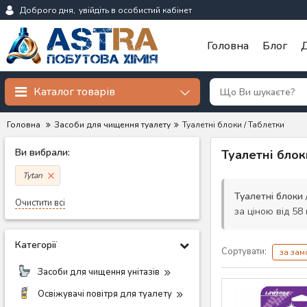
Доброго дня,
увійдіть в особистий кабінет
Головна
Блог
Д
Каталог товарів
Головна
Засоби для чищення туалету
Туалетні блоки / Таблетки
Ви вибрали:
Туалетні блок
Tytan
Туалетні блоки 
Очистити всі
за ціною від 58 
Категорії
Сортувати:
за за
Засоби для чищення унітазів
Освіжувачі повітря для туалету