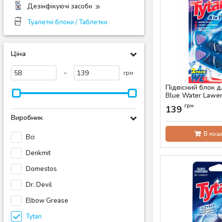
Дезінфікуючі засоби
Туалетні блоки / Таблетки
Ціна
-
грн
Підвісний блок д
Blue Water Lawen
Артикул:
AS-00601
грн
139
Виробник
В кош
Всі
Denkmit
Domestos
Dr. Devil
Elbow Grease
Tytan