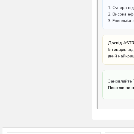
1. Сувора ві
2. Висока еф
3. Економічн
Досвід ASTR
5 товарів
від
який найкра
Замовляйте
Поштою по вс