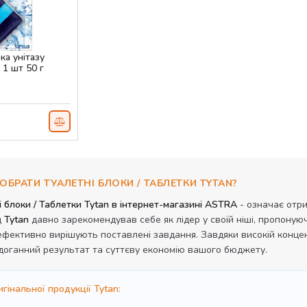
ка унітазу
 1 шт 50 г
ОБРАТИ ТУАЛЕТНІ БЛОКИ / ТАБЛЕТКИ TYTAN?
 блоки / Таблетки Tytan в інтернет-магазині ASTRA
- означає отри
д
Tytan
давно зарекомендував себе як лідер у своїй ніші, пропону
ефективно вирішують поставлені завдання. Завдяки високій концен
доганний результат та суттєву економію вашого бюджету.
гінальної продукції Tytan: