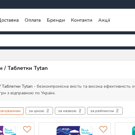
оставка
Оплата
Бренди
Контакти
Акції
и / Таблетки Tytan
/ Таблетки Tytan
- безкомпромісна якість та висока ефективність оч
грн з відправкою по Україні.
мовчуванням
за ціною
за назвою
за рейтингом