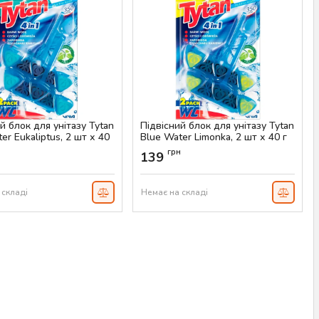
й блок для унітазу Tytan
Підвісний блок для унітазу Tytan
er Eukaliptus, 2 шт х 40
Blue Water Limonka, 2 шт х 40 г
Артикул:
AS-00474
н
грн
139
AS-00475
 складі
Немає на складі