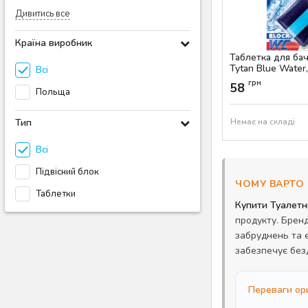
Дивитись все
Країна виробник
Таблетка для бач
Tytan Blue Water,
Всі
Артикул:
AS-00401
грн
58
Польща
Тип
Немає на складі
Всі
Підвісний блок
ЧОМУ ВАРТО 
Таблетки
Купити Туалетні
продукту. Брен
забруднень та 
забезпечує без
Переваги ори