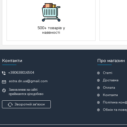
500+ товарів у
наявності
Контакти
Про магазин
+380638016504
Статті
Доставка
astra.dn.ua@gmail.com
Оплата
Замовлення на сайті
приймаются цілодобово
Контакти
Політика конф
Зворотній зв'язок
Обмін та пов