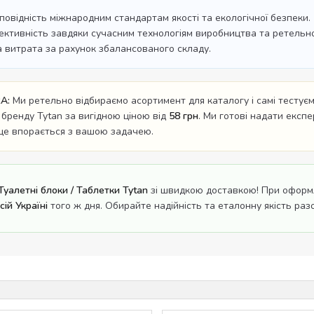
дповідність міжнародним стандартам якості та екологічної безпеки.
ективність завдяки сучасним технологіям виробництва та ретельном
а витрата за рахунок збалансованого складу.
A:
Ми ретельно відбираємо асортимент для каталогу і самі тестуємо
 бренду Tytan за вигідною ціною від
58 грн
. Ми готові надати експе
ще впорається з вашою задачею.
Туалетні блоки / Таблетки Tytan
зі швидкою доставкою! При оформл
ій Україні
того ж дня. Обирайте надійність та еталонну якість разо