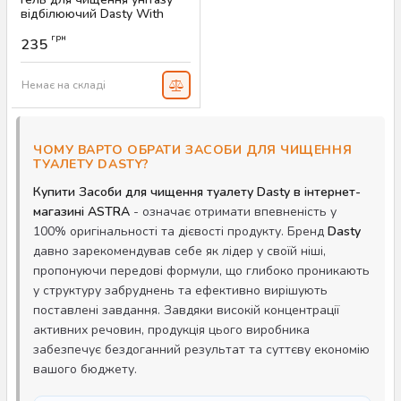
відбілюючий Dasty With
Bleach, 750 мл
грн
235
Артикул:
AS-00238
Немає на складі
ЧОМУ ВАРТО ОБРАТИ ЗАСОБИ ДЛЯ ЧИЩЕННЯ
ТУАЛЕТУ DASTY?
Купити Засоби для чищення туалету Dasty в інтернет-
магазині ASTRA
- означає отримати впевненість у
100% оригінальності та дієвості продукту. Бренд
Dasty
давно зарекомендував себе як лідер у своїй ніші,
пропонуючи передові формули, що глибоко проникають
у структуру забруднень та ефективно вирішують
поставлені завдання. Завдяки високій концентрації
активних речовин, продукція цього виробника
забезпечує бездоганний результат та суттєву економію
вашого бюджету.