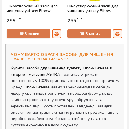
Піноутворюючий засіб для
Піноутворюючий засіб для
чищення унітазу Elbow
чищення унітазу Elbow
Grease Ягідний вибух, 500 г
Grease Лимон, 500 г
грн
грн
255
255
Артикул:
AS-00248
Артикул:
AS-00247
В кошик
В кошик
ЧОМУ ВАРТО ОБРАТИ ЗАСОБИ ДЛЯ ЧИЩЕННЯ
ТУАЛЕТУ ELBOW GREASE?
Купити Засоби для чищення туалету Elbow Grease в
інтернет-магазині ASTRA
- означає отримати
впевненість у 100% оригінальності та дієвості продукту.
Бренд
Elbow Grease
давно зарекомендував себе як
лідер у своїй ніші, пропонуючи передові формули, що
глибоко проникають у структуру забруднень та
ефективно вирішують поставлені завдання. Завдяки
високій концентрації активних речовин, продукція цього
виробника забезпечує бездоганний результат та
суттєву економію вашого бюджету.