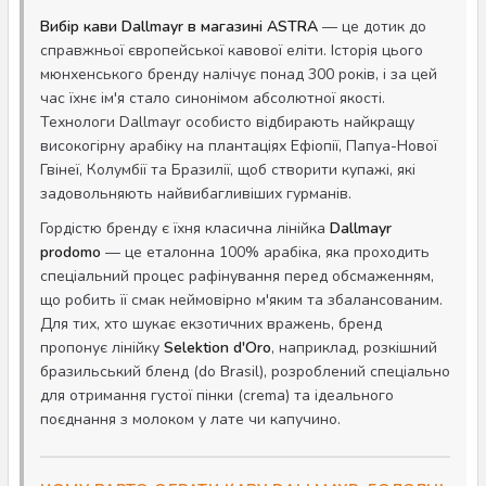
Вибір кави Dallmayr в магазині ASTRA
— це дотик до
справжньої європейської кавової еліти. Історія цього
мюнхенського бренду налічує понад 300 років, і за цей
час їхнє ім'я стало синонімом абсолютної якості.
Технологи Dallmayr особисто відбирають найкращу
високогірну арабіку на плантаціях Ефіопії, Папуа-Нової
Гвінеї, Колумбії та Бразилії, щоб створити купажі, які
задовольняють найвибагливіших гурманів.
Гордістю бренду є їхня класична лінійка
Dallmayr
prodomo
— це еталонна 100% арабіка, яка проходить
спеціальний процес рафінування перед обсмаженням,
що робить її смак неймовірно м'яким та збалансованим.
Для тих, хто шукає екзотичних вражень, бренд
пропонує лінійку
Selektion d'Oro
, наприклад, розкішний
бразильський бленд (do Brasil), розроблений спеціально
для отримання густої пінки (crema) та ідеального
поєднання з молоком у лате чи капучино.