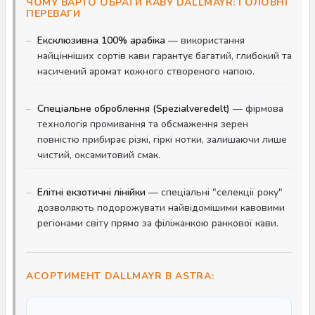
ЧОМУ ВАРТО ОБРАТИ КАВУ DALLMAYR: ГОЛОВНІ
ПЕРЕВАГИ
Ексклюзивна 100% арабіка
— використання
найцінніших сортів кави гарантує багатий, глибокий та
насичений аромат кожного створеного напою.
Спеціальне оброблення (Spezialveredelt)
— фірмова
технологія промивання та обсмаження зерен
повністю прибирає різкі, гіркі нотки, залишаючи лише
чистий, оксамитовий смак.
Елітні екзотичні лінійки
— спеціальні "селекції року"
дозволяють подорожувати найвідомішими кавовими
регіонами світу прямо за філіжанкою ранкової кави.
АСОРТИМЕНТ DALLMAYR В ASTRA: