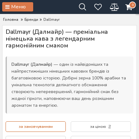
0
Меню
Головна
Бренди
Dallmayr
Dallmayr (Далмайр) — преміальна
німецька кава з легендарним
гармонійним смаком
Dallmayr (Далмайр)
— один із найвідоміших та
найпрестижніших німецьких кавових брендів із
багатовіковою історією. Добірні зерна 100% арабіки та
унікальна технологія делікатного обсмаження
створюють неперевершений, гармонійний смак без
жодної гіркоти, наповнюючи ваш день розкішним
ароматом та енергією.
за замовчуванням
за ціною