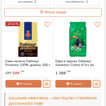
за назвою
за рейтингом
Фільтр товарів
-20.32 %
Кава мелена Dallmayr
Кава в зернах Dallmayr
Prodomo 100% арабіка, 500 г
Selektion Crema d’Oro do
Brasil, 1кг
Артикул:
AS-00741
грн
грн
549
1 288
689
Артикул:
AS-00740
В кошик
В кошик
DALLMAYR НІМЕЧЧИНА — МИСТЕЦТВО СТВОРЕННЯ
ДОСКОНАЛОЇ КАВИ