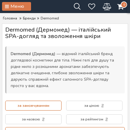
0
Меню
Головна
Бренди
Dermomed
Dermomed (Дермомед) — італійський
SPA-догляд та зволоження шкіри
Dermomed (Дермомед)
— відомий італійський бренд
доглядової косметики для тіла. Ніжні гелі для душу та
рідке мило з розкішними ароматами забезпечують
делікатне очищення, глибоке зволоження шкіри та
дарують справжній ефект салонного SPA-догляду
просто у вас вдома.
за замовчуванням
за ціною
за назвою
за рейтингом