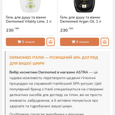
Гель для душу та ванни
Гель для душу та ванни
Dermomed Vitality Lime, 1 л
Dermomed Argan Oil, 1 л
Артикул:
AS-00309
Артикул:
AS-00308
грн
грн
230
230
В кошик
В кошик
DERMOMED ІТАЛІЯ — РОЗКІШНИЙ SPA-ДОГЛЯД
ДЛЯ ВАШОЇ ШКІРИ
Вибір косметики Dermomed в магазині ASTRA
— це
чудова можливість перетворити щоденні гігієнічні
процедури на справжній італійський SPA-ритуал. Цей
популярний бренд з Італії спеціалізується на створенні
делікатних засобів для догляду за тілом, які не просто
змивають забруднення, а й активно піклуються про
здоров'я та гідробаланс вашої шкіри.
Особливою гордістю виробника є вишукані