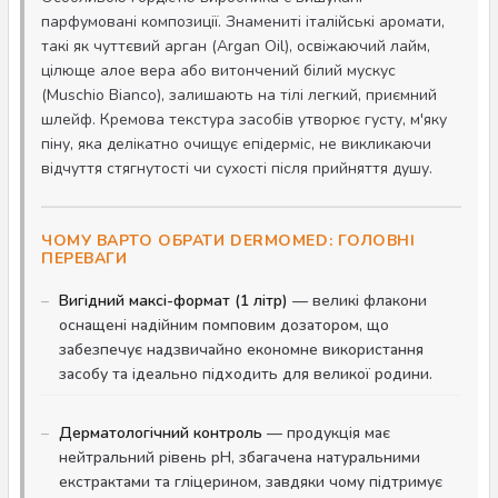
парфумовані композиції. Знамениті італійські аромати,
такі як чуттєвий арган (Argan Oil), освіжаючий лайм,
цілюще алое вера або витончений білий мускус
(Muschio Bianco), залишають на тілі легкий, приємний
шлейф. Кремова текстура засобів утворює густу, м'яку
піну, яка делікатно очищує епідерміс, не викликаючи
відчуття стягнутості чи сухості після прийняття душу.
ЧОМУ ВАРТО ОБРАТИ DERMOMED: ГОЛОВНІ
ПЕРЕВАГИ
Вигідний максі-формат (1 літр)
— великі флакони
оснащені надійним помповим дозатором, що
забезпечує надзвичайно економне використання
засобу та ідеально підходить для великої родини.
Дерматологічний контроль
— продукція має
нейтральний рівень pH, збагачена натуральними
екстрактами та гліцерином, завдяки чому підтримує