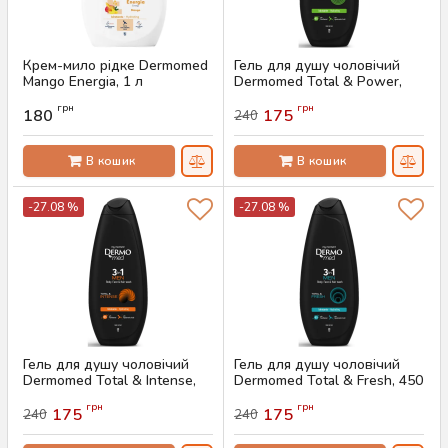
Крем-мило рідке Dermomed
Гель для душу чоловічий
Mango Energia, 1 л
Dermomed Total & Power,
450 мл
Артикул:
AS-00790
грн
грн
180
175
240
Артикул:
AS-00789
В кошик
В кошик
-27.08 %
-27.08 %
Гель для душу чоловічий
Гель для душу чоловічий
Dermomed Total & Intense,
Dermomed Total & Fresh, 450
450 мл
мл
грн
грн
175
175
240
240
Артикул:
AS-00788
Артикул:
AS-00787