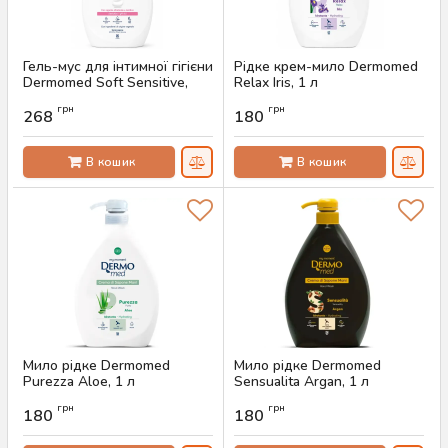
Гель-мус для інтимної гігієни
Рідке крем-мило Dermomed
Dermomed Soft Sensitive,
Relax Iris, 1 л
600 мл
Артикул:
AS-00704
грн
грн
268
180
Артикул:
AS-00784
В кошик
В кошик
Мило рідке Dermomed
Мило рідке Dermomed
Purezza Aloe, 1 л
Sensualita Argan, 1 л
Артикул:
AS-00590
Артикул:
AS-00589
грн
грн
180
180