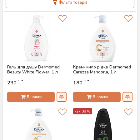
Фільтр товарів
Гель для душу Dermomed
Крем-мило рідке Dermomed
Beauty White Flower, 1 л
Carezza Mandorla, 1 л
Артикул:
AS-00840
Артикул:
AS-00791
грн
грн
230
180
В кошик
В кошик
-27.08 %