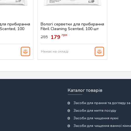
 для прибирання
Вологі серветки для прибирання
 Scented, 100
Fibril Cleaning Scented, 100 шт
Артикул:
AS-00689
грн
179
255
Немає на складі
Каталог товарів
Засоби для прання та догляду за
Засоби для миття посуду
Засоби для чищення кухні
Засоби для чищення ванної кімн