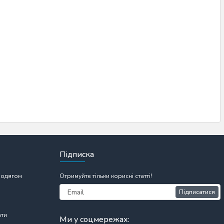
Підписка
 одягом
Отримуйте тільки корисні статті!
Підписатися
ати
Ми у соцмережах: