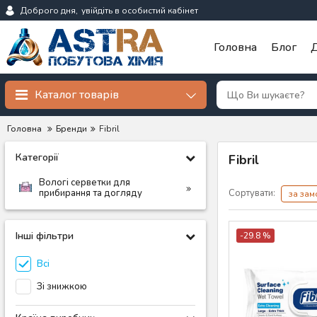
Доброго дня,
увійдіть в особистий кабінет
Головна
Блог
Д
Каталог товарів
Головна
Бренди
Fibril
Категорії
Fibril
Вологі серветки для
прибирання та догляду
Сортувати:
за за
Інші фільтри
-29.8 %
Всі
Зі знижкою