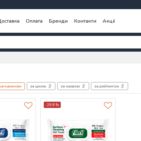
оставка
Оплата
Бренди
Контакти
Акції
мовчуванням
за ціною
за назвою
за рейтингом
-29.8 %