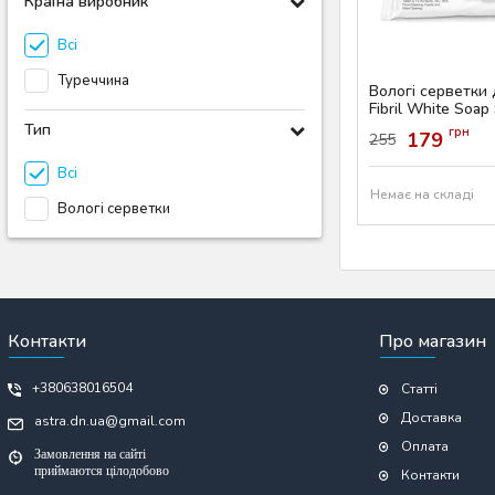
Країна виробник
Всі
Туреччина
Вологі серветки
Fibril White Soap
шт
Тип
грн
179
255
Артикул:
AS-00796
Всі
Немає на складі
Вологі серветки
Контакти
Про магазин
+380638016504
Статті
Доставка
astra.dn.ua@gmail.com
Оплата
Замовлення на сайті
приймаются цілодобово
Контакти