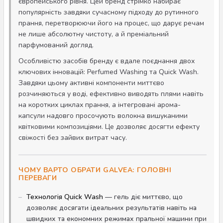
європейського рівня. Цей бренд стрімко набирає
популярність завдяки сучасному підходу до рутинного
прання, перетворюючи його на процес, що дарує речам
не лише абсолютну чистоту, а й преміальний
парфумований догляд.
Особливістю засобів бренду є вдале поєднання двох
ключових інновацій: Perfumed Washing та Quick Wash.
Завдяки цьому активні компоненти миттєво
розчиняються у воді, ефективно виводять плями навіть
на коротких циклах прання, а інтегровані арома-
капсули надовго просочують волокна вишуканими
квітковими композиціями. Це дозволяє досягти ефекту
свіжості без зайвих витрат часу.
ЧОМУ ВАРТО ОБРАТИ GALVEA: ГОЛОВНІ
ПЕРЕВАГИ
Технологія Quick Wash
— гель діє миттєво, що
дозволяє досягати ідеальних результатів навіть на
швидких та економних режимах пральної машини при