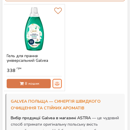
Гель для прання
універсальний Galvea
Universal Quick Wash, 1.52 л
грн
(38 прань)
338
Артикул:
AS-00531
В кошик
GALVEA ПОЛЬЩА — СИНЕРГІЯ ШВИДКОГО
ОЧИЩЕННЯ ТА СТІЙКИХ АРОМАТІВ
Вибір продукції Galvea в магазині ASTRA
— це чудовий
спосіб отримати оригінальну польську якість