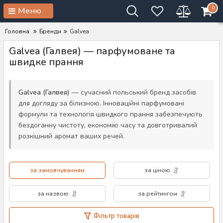
0
Меню
Головна
Бренди
Galvea
Galvea (Галвея) — парфумоване та
швидке прання
Galvea (Галвея)
— сучасний польський бренд засобів
для догляду за білизною. Інноваційні парфумовані
формули та технологія швидкого прання забезпечують
бездоганну чистоту, економію часу та довготривалий
розкішний аромат ваших речей.
за замовчуванням
за ціною
за назвою
за рейтингом
Фільтр товарів