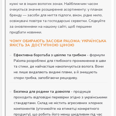
кухні чи в інших вологих зонах. Найближчим часом
очікується значне розширення асортименту: у планах
бренду — засоби для миття підлоги, вікон, рідке мило,
освіжувачі повітря та господарські серветки. Слідкуйте
за оновленнями на нашому сайті, щоб першими
придбати новинки.
ЧОМУ ОБИРАЮТЬ ЗАСОБИ PALOMA: УКРАЇНСЬКА
ЯКІСТЬ ЗА ДОСТУПНОЮ ЦІНОЮ
Ефективна боротьба з цвіллю та грибком
- формули
Paloma розроблені для глибокого проникнення в шви
та стики, де найчастіше накопичується волога. Вони
не лише видаляють видимі плями, а й знищують
спори грибка, запобігаючи рецидиву.
Безпека для родини та довкілля
- продукція
проходить відповідні перевірки згідно з українськими
стандартами. Склад не містить агресивних хлорних
компонентів (уточнюйте на етикетці конкретного
продукту), що робить його менш шкідливим під час