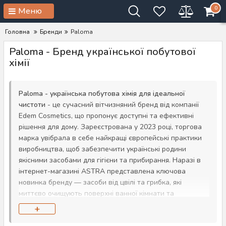
0
Меню
Головна
Бренди
Paloma
Paloma - Бренд української побутової
хімії
Paloma - українська побутова хімія для ідеальної
чистоти
- це сучасний вітчизняний бренд від компанії
Edem Cosmetics, що пропонує доступні та ефективні
рішення для дому. Зареєстрована у 2023 році, торгова
марка увібрала в себе найкращі європейські практики
виробництва, щоб забезпечити українські родини
якісними засобами для гігієни та прибирання. Наразі в
інтернет-магазині ASTRA представлена ключова
новинка бренду — засоби від цвілі та грибка, які
миттєво очищують поверхні ванної кімнати та
запобігають їх повторній появі. Це ваш надійний
+
український продукт за вигідною ціною з доставкою по