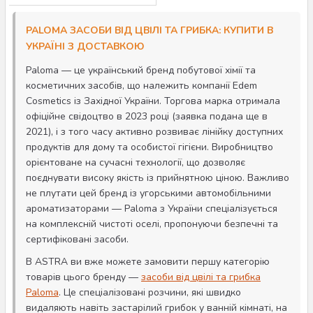
PALOMA ЗАСОБИ ВІД ЦВІЛІ ТА ГРИБКА: КУПИТИ В
УКРАЇНІ З ДОСТАВКОЮ
Paloma — це український бренд побутової хімії та
косметичних засобів, що належить компанії Edem
Cosmetics із Західної України. Торгова марка отримала
офіційне свідоцтво в 2023 році (заявка подана ще в
2021), і з того часу активно розвиває лінійку доступних
продуктів для дому та особистої гігієни. Виробництво
орієнтоване на сучасні технології, що дозволяє
поєднувати високу якість із прийнятною ціною. Важливо
не плутати цей бренд із угорськими автомобільними
ароматизаторами — Paloma з України спеціалізується
на комплексній чистоті оселі, пропонуючи безпечні та
сертифіковані засоби.
В ASTRA ви вже можете замовити першу категорію
товарів цього бренду —
засоби від цвілі та грибка
Paloma
. Це спеціалізовані розчини, які швидко
видаляють навіть застарілий грибок у ванній кімнаті, на