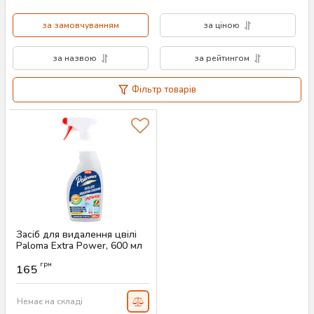
всій Україні.
за замовчуванням
за ціною
за назвою
за рейтингом
Фільтр товарів
Засіб для видалення цвілі
Paloma Extra Power, 600 мл
Артикул:
AS-00523
грн
165
Немає на складі