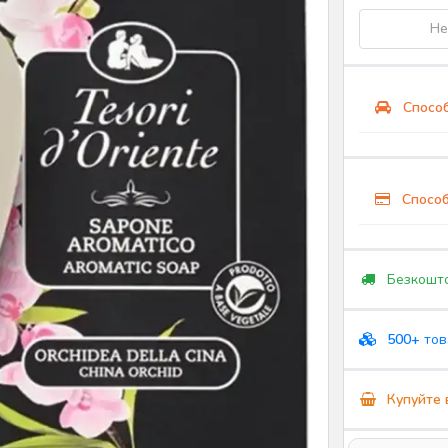
Не
Способ
Способ
Безкошто
500+
тов
Купуйте 