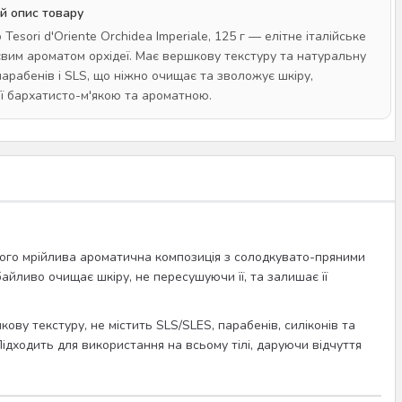
й опис товару
Tesori d'Oriente Orchidea Imperiale, 125 г — елітне італійське
євим ароматом орхідеї. Має вершкову текстуру та натуральну
парабенів і SLS, що ніжно очищає та зволожує шкіру,
ї бархатисто-м'якою та ароматною.
 Його мрійлива ароматична композиція з солодкувато-пряними
байливо очищає шкіру, не пересушуючи її, та залишає її
ову текстуру, не містить SLS/SLES, парабенів, силіконів та
ідходить для використання на всьому тілі, даруючи відчуття