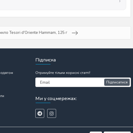
мило Tesori d'Oriente Hammam, 125 г
Підписка
 одягом
Отримуйте тільки корисні статті!
Підписатися
ати
Ми у соцмережах: