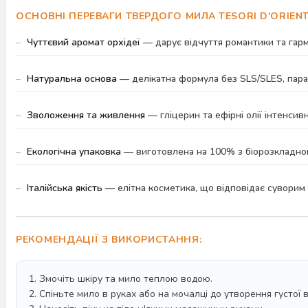
ОСНОВНІ ПЕРЕВАГИ ТВЕРДОГО МИЛА TESORI D'ORIENT
Чуттєвий аромат орхідеї
— дарує відчуття романтики та гармо
Натуральна основа
— делікатна формула без SLS/SLES, параб
Зволоження та живлення
— гліцерин та ефірні олії інтенсив
Екологічна упаковка
— виготовлена на 100% з біорозкладного
Італійська якість
— елітна косметика, що відповідає суворим
РЕКОМЕНДАЦІЇ З ВИКОРИСТАННЯ:
1. Змочіть шкіру та мило теплою водою.
2. Спіньте мило в руках або на мочалці до утворення густої 