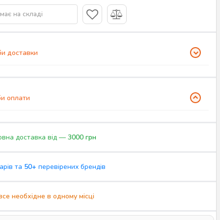
має на складі
и доставки
и оплати
вна доставка від —
3000 грн
арів та
50+
перевірених брендів
все необхідне в одному місці