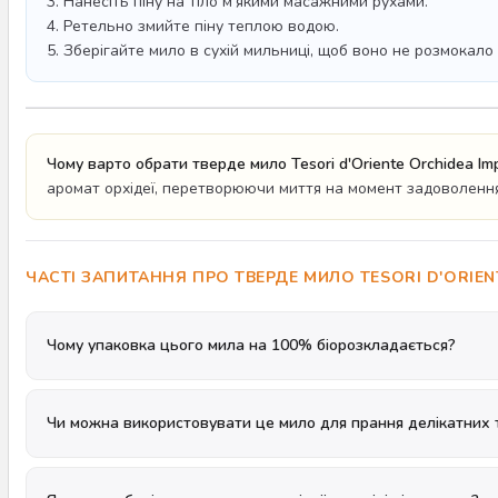
3. Нанесіть піну на тіло м'якими масажними рухами.
4. Ретельно змийте піну теплою водою.
5. Зберігайте мило в сухій мильниці, щоб воно не розмокало
Чому варто обрати тверде мило Tesori d'Oriente Orchidea Imp
аромат орхідеї, перетворюючи миття на момент задоволення
ЧАСТІ ЗАПИТАННЯ ПРО ТВЕРДЕ МИЛО TESORI D'ORIEN
Чому упаковка цього мила на 100% біорозкладається?
Чи можна використовувати це мило для прання делікатних 