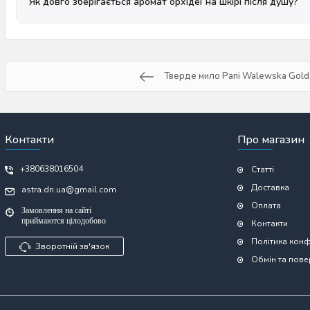
Як довго зберігається аромат орхідеї на шкірі після душу?
Тверде мило Pani Walewska Gold,
Контакти
Про магазин
+380638016504
Статті
Доставка
astra.dn.ua@gmail.com
Оплата
Замовлення на сайті
приймаются цілодобово
Контакти
Політика конф
Зворотній зв'язок
Обмін та пов