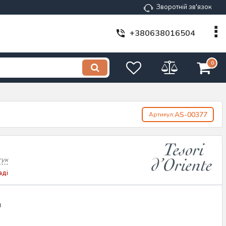
Зворотній зв'язок
+380638016504
0
AS-00377
Артикул:
гук
аді
н