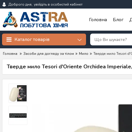
Доброго дня,
увійдіть в особистий кабінет
Головна
Блог
Д
Каталог товарів
Головна
Засоби для догляду за тілом
Мило
Тверде мило Tesori d'O
Тверде мило Tesori d'Oriente Orchidea Imperiale,