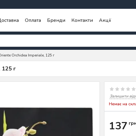
оставка
Оплата
Бренди
Контакти
Акції
riente Orchidea Imperiale, 125 г
 125 г
Залишити від
Немає на скл
137
гр