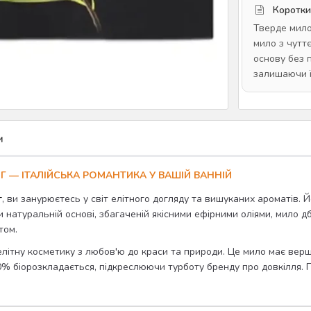
Коротки
Тверде мило 
мило з чутт
основу без 
залишаючи ї
и
5 Г — ІТАЛІЙСЬКА РОМАНТИКА У ВАШІЙ ВАННІЙ
г
, ви занурюєтесь у світ елітного догляду та вишуканих ароматів.
и натуральній основі, збагаченій якісними ефірними оліями, мило д
том.
 елітну косметику з любов'ю до краси та природи. Це мило має вершк
0% біорозкладається, підкреслюючи турботу бренду про довкілля. П