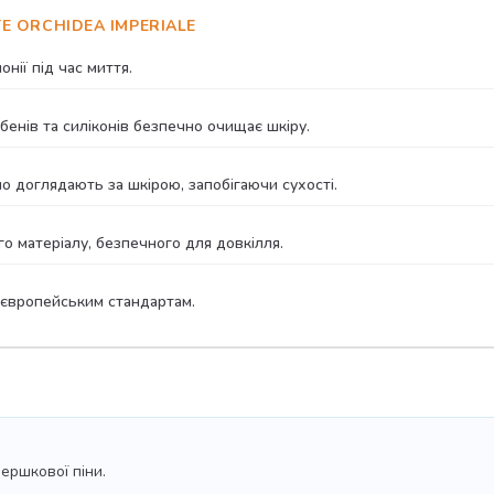
E ORCHIDEA IMPERIALE
нії під час миття.
енів та силіконів безпечно очищає шкіру.
но доглядають за шкірою, запобігаючи сухості.
 матеріалу, безпечного для довкілля.
 європейським стандартам.
вершкової піни.