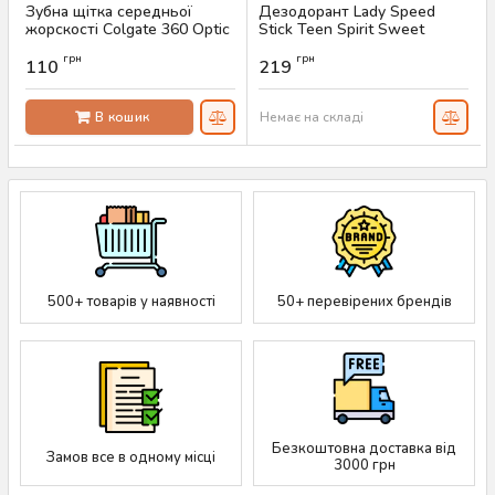
Зубна щітка середньої
Дезодорант Lady Speed
жорскості Colgate 360 Optic
Stick Teen Spirit Sweet
White
Strawberry, 65 г
грн
грн
110
219
Артикул:
AS-00584
Артикул:
AS-00339
В кошик
Немає на складі
500+ товарів у наявності
50+ перевірених брендів
Безкоштовна доставка від
Замов все в одному місці
3000 грн