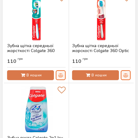
Зубна щітка середньої
Зубна щітка середньої
жорсткості Colgate 360
жорскості Colgate 360 Optic
Whole Mouth Clean, 1 шт
White
грн
грн
110
110
Артикул:
AS-00585
Артикул:
AS-00584
В кошик
В кошик
Зубна паста Colgate 2в1 Icy