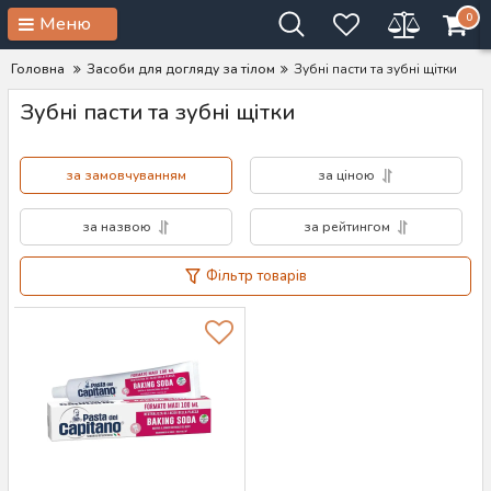
0
Меню
Головна
Засоби для догляду за тілом
Зубні пасти та зубні щітки
Зубні пасти та зубні щітки
за замовчуванням
за ціною
за назвою
за рейтингом
Фільтр товарів