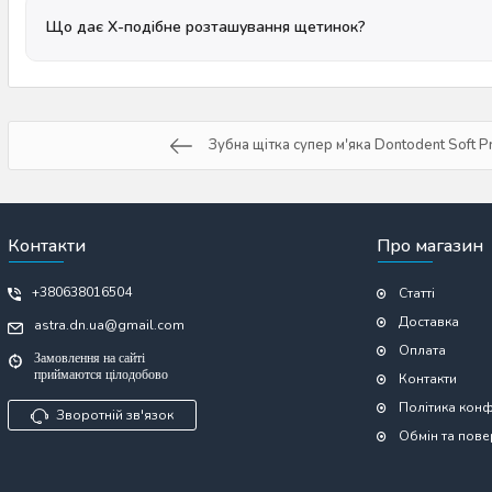
Що дає Х-подібне розташування щетинок?
Зубна щітка супер м'яка Dontodent Soft Pr
Контакти
Про магазин
+380638016504
Статті
Доставка
astra.dn.ua@gmail.com
Оплата
Замовлення на сайті
приймаются цілодобово
Контакти
Політика конф
Зворотній зв'язок
Обмін та пов