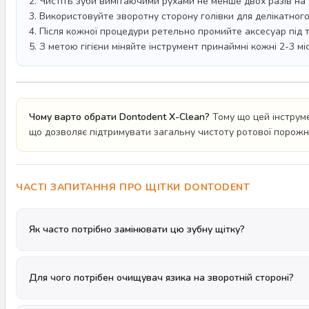
2. Чистіть зуби вимітаючими рухами не менше двох разів на д
3. Використовуйте зворотну сторону голівки для делікатног
4. Після кожної процедури ретельно промийте аксесуар під
5. З метою гігієни міняйте інструмент принаймні кожні 2-3 
Чому варто обрати Dontodent X-Clean?
Тому що цей інструме
що дозволяє підтримувати загальну чистоту ротової порожн
ЧАСТІ ЗАПИТАННЯ ПРО ЩІТКИ DONTODENT
Як часто потрібно замінювати цю зубну щітку?
Для чого потрібен очищувач язика на зворотній стороні?