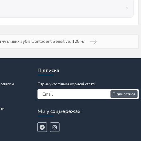
 чутливих зубів Dontodent Sensitive, 125 мл
Підписка
 одягом
Отримуйте тільки корисні статті!
Підписатися
ати
Ми у соцмережах: