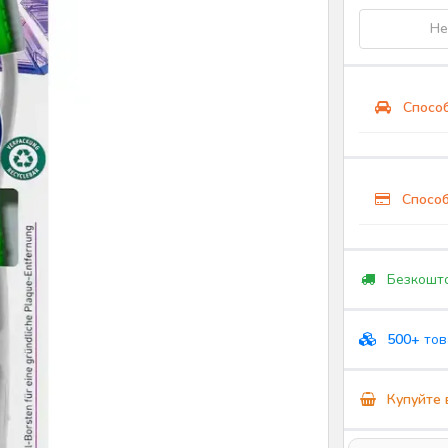
Не
Способ
Способ
Безкошто
500+
тов
Купуйте 