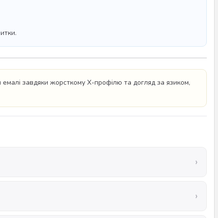
итки.
я емалі завдяки жорсткому Х-профілю та догляд за язиком,