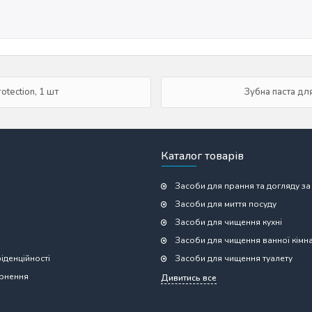
otection, 1 шт
Зубна паста для
Каталог товарів
Засоби для прання та догляду за
Засоби для миття посуду
Засоби для чищення кухні
Засоби для чищення ванної кімн
іденційності
Засоби для чищення туалету
ернення
Дивитись все