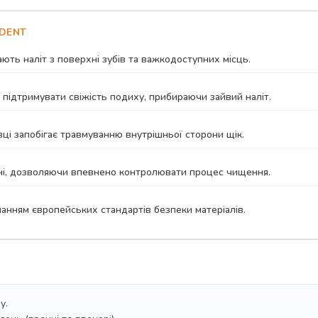
DENT
ь наліт з поверхні зубів та важкодоступних місць.
ідтримувати свіжість подиху, прибираючи зайвий наліт.
вці запобігає травмуванню внутрішньої сторони щік.
ні, дозволяючи впевнено контролювати процес чищення.
анням європейських стандартів безпеки матеріалів.
у.