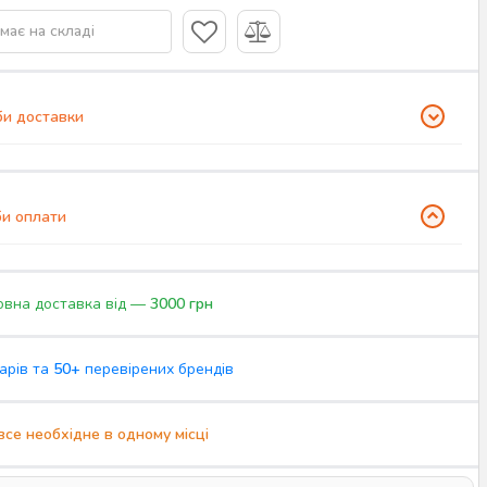
має на складі
и доставки
и оплати
вна доставка від —
3000 грн
арів та
50+
перевірених брендів
все необхідне в одному місці