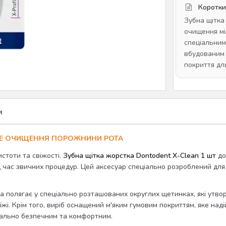
Коротки
Зубна щітка
очищення мі
спеціальним
вбудованим 
покриття дл
и
ЬНЕ ОЧИЩЕННЯ ПОРОЖНИНИ РОТА
стоти та свіжості.
Зубна щітка жорстка Dontodent X-Clean 1 шт
до
ід час звичних процедур. Цей аксесуар спеціально розроблений для
а полягає у спеціально розташованих округлих щетинках, які утво
жі. Крім того, виріб оснащений м'яким гумовим покриттям, яке над
мально безпечним та комфортним.