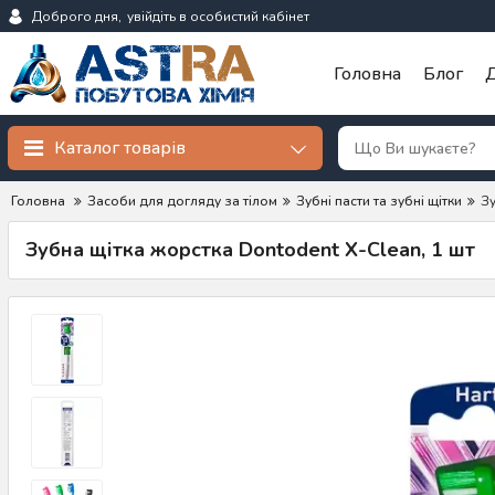
Доброго дня,
увійдіть в особистий кабінет
Головна
Блог
Д
Каталог товарів
Головна
Засоби для догляду за тілом
Зубні пасти та зубні щітки
Зу
Зубна щітка жорстка Dontodent X-Clean, 1 шт