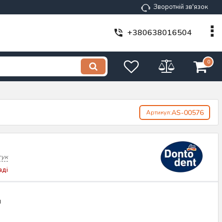
Зворотній зв'язок
+380638016504
0
AS-00576
Артикул:
гук
аді
н