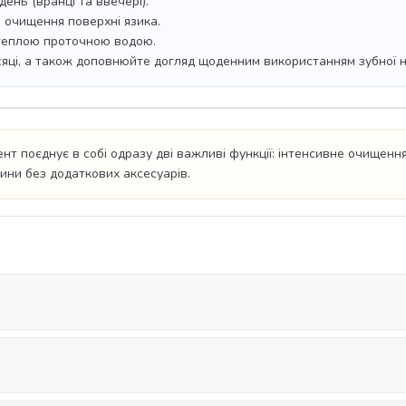
ень (вранці та ввечері).
о очищення поверхні язика.
 теплою проточною водою.
місяці, а також доповнюйте догляд щоденним використанням зубної н
нт поєднує в собі одразу дві важливі функції: інтенсивне очищенн
ини без додаткових аксесуарів.