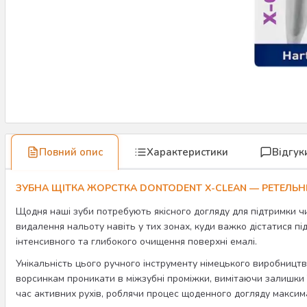
Повний опис
Характеристики
Відгук
ЗУБНА ЩІТКА ЖОРСТКА DONTODENT X-CLEAN — РЕТЕЛ
Щодня наші зуби потребують якісного догляду для підтримки чи
видалення нальоту навіть у тих зонах, куди важко дістатися п
інтенсивного та глибокого очищення поверхні емалі.
Унікальність цього ручного інструменту німецького виробництв
ворсинкам проникати в міжзубні проміжки, вимітаючи залишки ї
час активних рухів, роблячи процес щоденного догляду макси