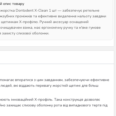
й опис товару
 жорстка Dontodent X-Clean 1 шт — забезпечує ретельне
жзубних проміжків та ефективне видалення нальоту завдяки
 щетинкам Х-профілю. Ручний аксесуар оснащений
очищувачем язика, має ергономічну ручку та м'яке гумове
я захисту слизової оболонки.
помагає впоратися з цим завданням, забезпечуючи ефективне
 людей, які віддають перевагу жорсткій щетині для більш
рюють інноваційний Х-профіль. Така конструкція дозволяє
ійно захищає слизову оболонку рота від випадкового тертя під