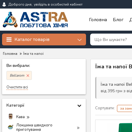
Доброго дня,
увійдіть в особистий кабінет
Головна
Блог
Д
Каталог товарів
Головна
Їжа та напої
Ви вибрали:
Їжа та напої 
Bellarom
Їжа та напої Be
Очистити всі
від 395 грн з ві
Категорії
Сортувати:
за за
Кава
Локшина швидкого
приготування