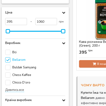
Ціна
-
грн
Кава розчинна Be
Виробник
(Green), 200 г
Артикул:
AS-00768
грн
395
Всі
Bellarom
В кош
Buldak Samyang
Chess Kaffee
Chicco D’oro
ЧОМУ ВАРТО 
Дивитись все
Купити Їжа та н
Bellarom
давно 
Країна виробник
ефективно вирі