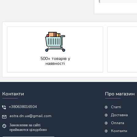
500+ товарів у
наявності
Контакти
Про магазин
+380638016504
Статті
Доставка
astra.dn.ua@gmail.com
Оплата
Замовлення на сайті
приймаются цілодобово
Контакти