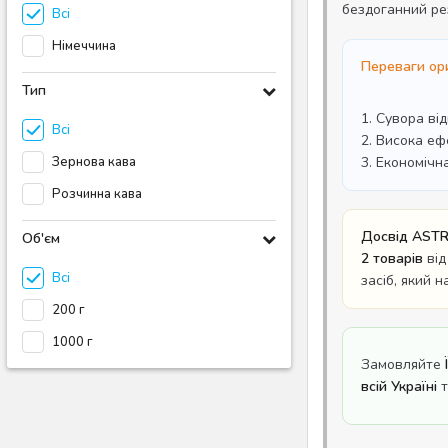
бездоганний ре
Всі
Німеччина
Переваги ори
Тип
1. Сувора ві
Всі
2. Висока еф
Зернова кава
3. Економічн
Розчинна кава
Досвід ASTR
Об'єм
2 товарів
від
Всі
засіб, який 
200 г
1000 г
Замовляйте
всій Україні
т