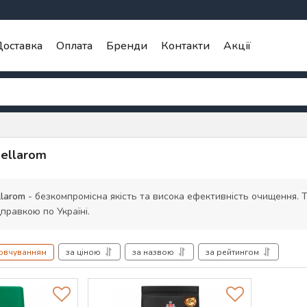
оставка
Оплата
Бренди
Контакти
Акції
Bellarom
llarom
- безкомпромісна якість та висока ефективність очищення. Ті
дправкою по Україні.
мовчуванням
за ціною
за назвою
за рейтингом