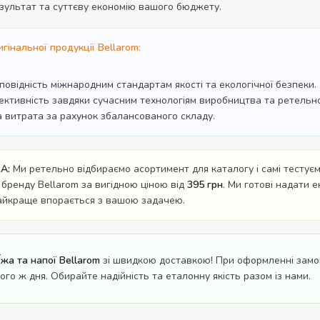
зультат та суттєву економію вашого бюджету.
гінальної продукції Bellarom:
дповідність міжнародним стандартам якості та екологічної безпеки.
ективність завдяки сучасним технологіям виробництва та ретельном
а витрата за рахунок збалансованого складу.
A:
Ми ретельно відбираємо асортимент для каталогу і самі тестуємо
 бренду Bellarom за вигідною ціною від
395 грн
. Ми готові надати 
найкраще впорається з вашою задачею.
Їжа та напої Bellarom
зі швидкою доставкою! При оформленні замо
ого ж дня. Обирайте надійність та еталонну якість разом із нами.