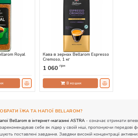
llarom Royal
Кава в зернах Bellarom Espresso
Cremoso, 1 кг
Артикул:
AS-00767
грн
1 060
ик
В кошик
ОБРАТИ ЇЖА ТА НАПОЇ BELLAROM?
апої Bellarom в інтернет-магазині ASTRA
- означає отримати впевн
зарекомендував себе як лідер у своїй ніші, пропонуючи передові 
шують поставлені завдання. Завдяки високій концентрації активни