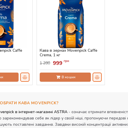
npick Caffe
Кава в зернах Movenpick Caffe
Crema, 1 кг
Артикул:
AS-00735
грн
999
1 280
ик
В кошик
ОБРАТИ КАВА MOVENPICK?
venpick в інтернет-магазині ASTRA
- означає отримати впевненість
 зарекомендував себе як лідер у своїй ніші, пропонуючи передові
шують поставлені завдання. Завдяки високій концентрації активни