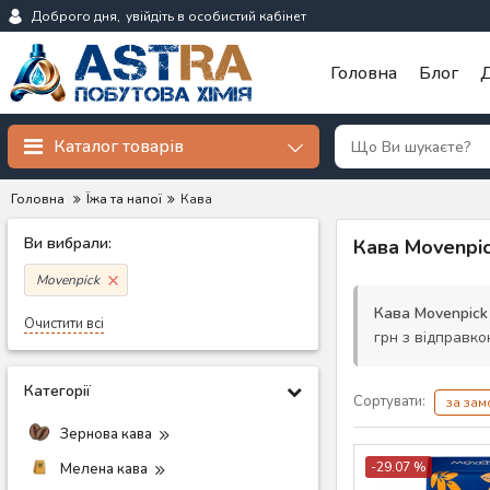
Доброго дня,
увійдіть в особистий кабінет
Головна
Блог
Д
Каталог товарів
Головна
Їжа та напої
Кава
Ви вибрали:
Кава Movenpi
Movenpick
Кава Movenpick
Очистити всі
грн з відправко
Категорії
Сортувати:
за за
Зернова кава
-29.07 %
Мелена кава