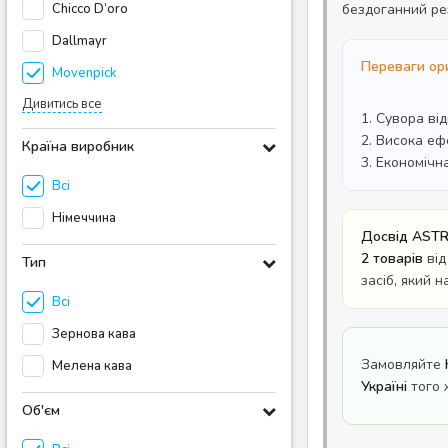
Chicco D’oro
бездоганний ре
Dallmayr
Переваги ори
Movenpick
Дивитись все
1. Сувора ві
2. Висока еф
Країна виробник
3. Економічн
Всі
Німеччина
Досвід ASTR
2 товарів
від
Тип
засіб, який 
Всі
Зернова кава
Замовляйте
Мелена кава
Україні
того 
Об'єм