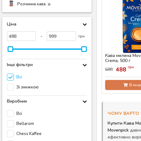
Розчинна кава
Ціна
-
грн
Кава мелена Move
Crema, 500 г
Інші фільтри
Артикул:
AS-00736
грн
488
688
Всі
В кош
Зі знижкою
Виробник
ЧОМУ ВАРТО 
Всі
Купити Кава Mo
Bellarom
Movenpick
давно
Chess Kaffee
ефективно вирі