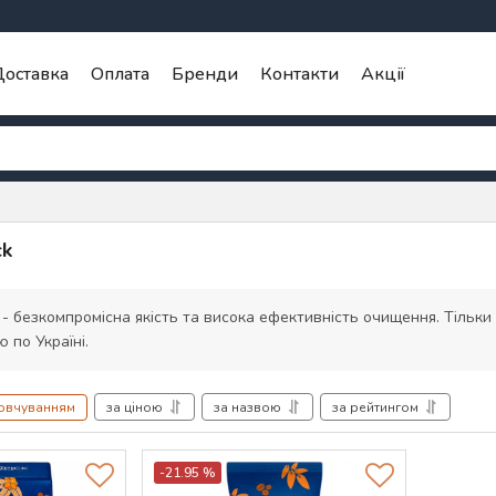
оставка
Оплата
Бренди
Контакти
Акції
ck
- безкомпромісна якість та висока ефективність очищення. Тільки о
ю по Україні.
мовчуванням
за ціною
за назвою
за рейтингом
-21.95 %