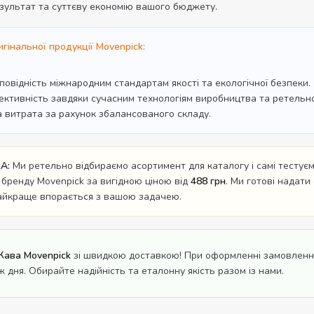
зультат та суттєву економію вашого бюджету.
гінальної продукції Movenpick:
дповідність міжнародним стандартам якості та екологічної безпеки.
ективність завдяки сучасним технологіям виробництва та ретельном
а витрата за рахунок збалансованого складу.
A:
Ми ретельно відбираємо асортимент для каталогу і самі тестуємо
 бренду Movenpick за вигідною ціною від
488 грн
. Ми готові надати
найкраще впорається з вашою задачею.
Кава Movenpick
зі швидкою доставкою! При оформленні замовлення
ж дня. Обирайте надійність та еталонну якість разом із нами.