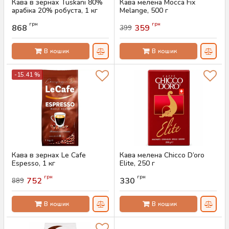
Кава в зернах Tuskani 80%
Кава мелена Mocca Fix
арабіка 20% робуста, 1 кг
Melange, 500 г
Артикул:
AS-00739
Артикул:
AS-00828
грн
грн
868
359
399
В кошик
В кошик
-15.41 %
Кава в зернах Le Cafe
Кава мелена Chicco D’oro
Espesso, 1 кг
Elite, 250 г
Артикул:
AS-00733
Артикул:
AS-00752
грн
грн
752
330
889
В кошик
В кошик