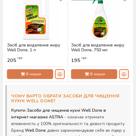
Засіб для видалення жиру
Засіб для видалення жиру
Well Done, 1 л
Well Done, 750 мл
Артикул:
AS-00603
Артикул:
AS-00047
грн
грн
205
195
В кошик
В кошик
ЧОМУ ВАРТО ОБРАТИ ЗАСОБИ ДЛЯ ЧИЩЕННЯ
КУХНІ WELL DONE?
Купити Засоби для чищення кухні Well Done в
інтернет-магазині ASTRA
- означає отримати
впевненість у 100% оригінальності та дієвості продукту.
Бренд
Well Done
давно зарекомендував себе як лідер у