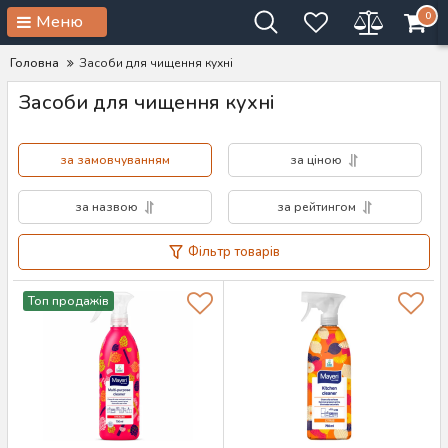
0
Меню
Головна
Засоби для чищення кухні
Засоби для чищення кухні
за замовчуванням
за ціною
за назвою
за рейтингом
Фільтр товарів
Топ продажів