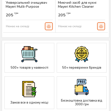
Універсальний очищувач
Миючий засіб для кухні
Mayeri Multi-Purpose
Mayeri Kitchen Cleaner
Cleaner, 750 мл
Цитрус, 750 мл
грн
грн
205
205
Артикул:
AS-00055
Артикул:
AS-00053
Немає на складі
Немає на складі
500+ товарів у наявності
50+ перевірених брендів
Безкоштовна доставка від
Замов все в одному місці
3000 грн