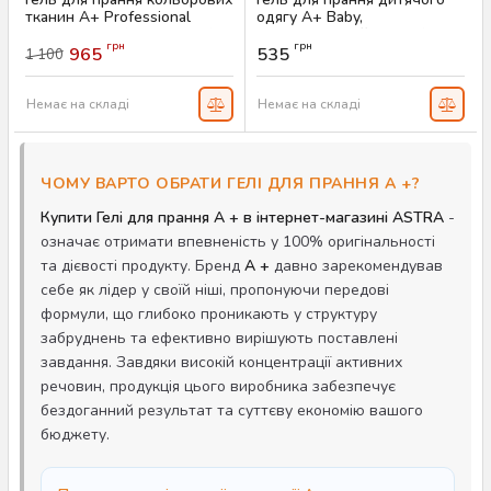
тканин A+ Professional
одягу A+ Baby,
Colour 4.62 л (102 прання)
гіпоалергенний 2.46 л (56
грн
грн
прань)
965
535
1 100
Артикул:
AS-00444
Артикул:
AS-00001
Немає на складі
Немає на складі
ЧОМУ ВАРТО ОБРАТИ ГЕЛІ ДЛЯ ПРАННЯ A +?
Купити Гелі для прання A + в інтернет-магазині ASTRA
-
означає отримати впевненість у 100% оригінальності
та дієвості продукту. Бренд
A +
давно зарекомендував
себе як лідер у своїй ніші, пропонуючи передові
формули, що глибоко проникають у структуру
забруднень та ефективно вирішують поставлені
завдання. Завдяки високій концентрації активних
речовин, продукція цього виробника забезпечує
бездоганний результат та суттєву економію вашого
бюджету.