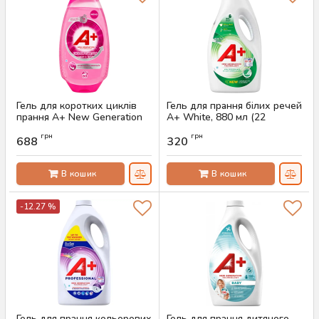
Гель для коротких циклів
Гель для прання білих речей
прання A+ New Generation
A+ White, 880 мл (22
Technology захист від
прання)
грн
грн
катишків та відновлення
688
320
Артикул:
AS-00534
тканин, 1.575 л (60 прань)
Артикул:
AS-00841
В кошик
В кошик
-12.27 %
Гель для прання кольорових
Гель для прання дитячого