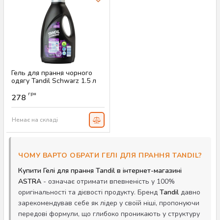
Гель для прання чорного
одягу Tandil Schwarz 1.5 л
(37 прань)
грн
278
Артикул:
AS-00451
Немає на складі
ЧОМУ ВАРТО ОБРАТИ ГЕЛІ ДЛЯ ПРАННЯ TANDIL?
Купити Гелі для прання Tandil в інтернет-магазині
ASTRA
- означає отримати впевненість у 100%
оригінальності та дієвості продукту. Бренд
Tandil
давно
зарекомендував себе як лідер у своїй ніші, пропонуючи
передові формули, що глибоко проникають у структуру