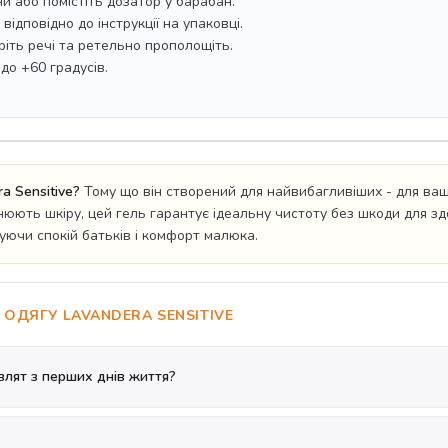
ни або помістіть дозатор у барабан.
ідповідно до інструкції на упаковці.
еріть речі та ретельно прополощіть.
до +60 градусів.
a Sensitive?
Тому що він створений для найвибагливіших - для ваши
ють шкіру, цей гель гарантує ідеальну чистоту без шкоди для здоро
уючи спокій батьків і комфорт малюка.
ОДЯГУ LAVANDERA SENSITIVE
влят з перших днів життя?