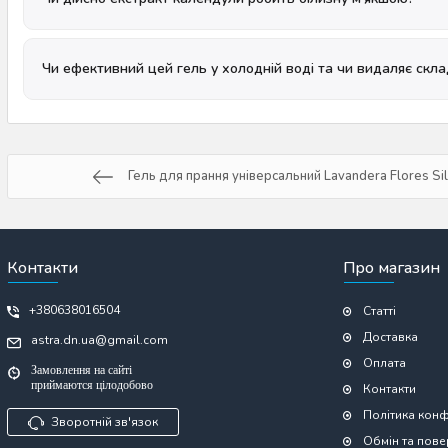
Чи ефективний цей гель у холодній воді та чи видаляє скла
Гель для прання універсальний Lavandera Flores Sil
Контакти
Про магазин
+380638016504
Статті
Доставка
astra.dn.ua@gmail.com
Оплата
Замовлення на сайті
приймаются цілодобово
Контакти
Політика конф
Зворотній зв'язок
Обмін та пов