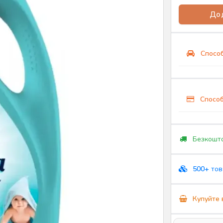
Дод
Способ
Способ
Безкошто
500+
тов
Купуйте 