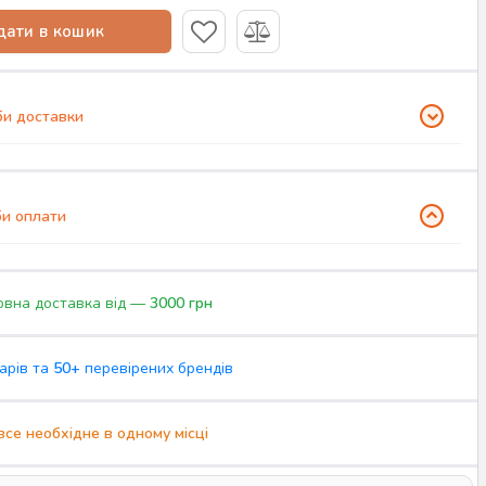
ати в кошик
и доставки
и оплати
вна доставка від —
3000 грн
арів та
50+
перевірених брендів
все необхідне в одному місці