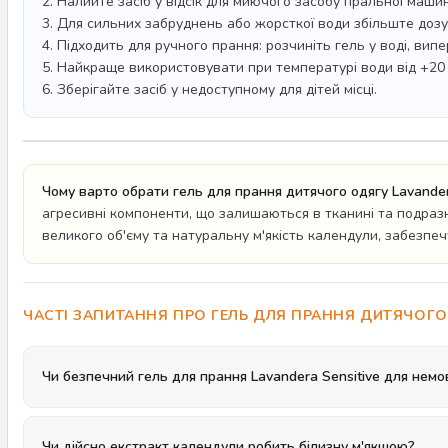
2. Налийте засіб у відсік для миючого засобу пральної маши
3. Для сильних забруднень або жорсткої води збільште дозу в
4. Підходить для ручного прання: розчиніть гель у воді, вип
5. Найкраще використовувати при температурі води від +20 
6. Зберігайте засіб у недоступному для дітей місці.
Чому варто обрати гель для прання дитячого одягу Lavander
агресивні компоненти, що залишаються в тканині та подразню
великого об'єму та натуральну м'якість календули, забезпеч
ЧАСТІ ЗАПИТАННЯ ПРО ГЕЛЬ ДЛЯ ПРАННЯ ДИТЯЧОГО 
Чи безпечний гель для прання Lavandera Sensitive для немо
Чи дійсно екстракт календули робить білизну м'якшою?