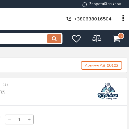
Зворотній зв'язок
+380638016504
0
AS-00102
Артикул:
(
1
)
гук
н
−
+