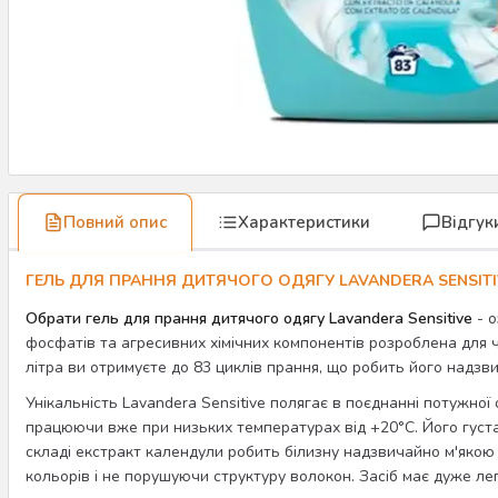
Повний опис
Характеристики
Відгук
ГЕЛЬ ДЛЯ ПРАННЯ ДИТЯЧОГО ОДЯГУ LAVANDERA SENSITIV
Обрати гель для прання дитячого одягу Lavandera Sensitive
- о
фосфатів та агресивних хімічних компонентів розроблена для ч
літра ви отримуєте до 83 циклів прання, що робить його надзв
Унікальність Lavandera Sensitive полягає в поєднанні потужної 
працюючи вже при низьких температурах від +20°C. Його густа 
складі екстракт календули робить білизну надзвичайно м'якою т
кольорів і не порушуючи структуру волокон. Засіб має дуже ле