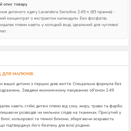
й опис товару
ння дитячого одягу Lavandera Sensitive 2.49 л (83 прання) -
ний концентрат з екстрактом календули. Без фосфатів,
идаляє плями навіть у холодній воді, ідеальний для чутливої
лят.
Д ДЛЯ МАЛЮКІВ.
и вашої дитини з перших днів життя. Спеціальна формула без
 подразнень. Завдяки економічному пакуванню об'ємом 2.49
ляє навіть стійкі дитячі плями від соку, жиру, трави та фарби,
лишаючи розводів чи мильних слідів на тканинах. Присутній у
ілої, кольорової та темної білизни, зберігаючи яскравість
що підтверджує його безпеку для всієї родини.