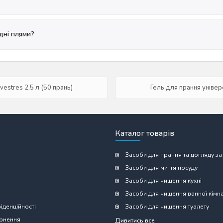
дні плями?
vestres 2.5 л (50 прань)
Гель для прання універ
Каталог товарів
Засоби для прання та догляду за
Засоби для миття посуду
Засоби для чищення кухні
Засоби для чищення ванної кімн
іденційності
Засоби для чищення туалету
ернення
Дивитись все