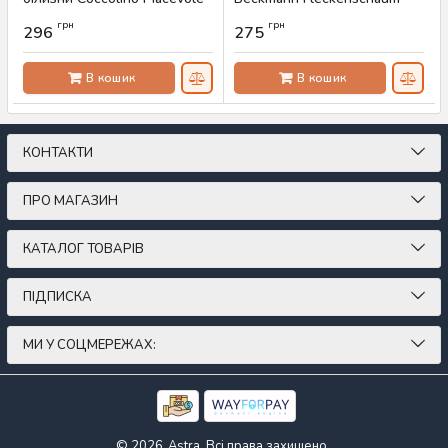
Freschezza, 342 г
Oxi Power, 500 мл
грн
грн
296
275
Артикул:
AS-00261
Артикул:
AS-00202
В кошик
В кошик
КОНТАКТИ
ПРО МАГАЗИН
КАТАЛОГ ТОВАРІВ
ПІДПИСКА
МИ У СОЦМЕРЕЖАХ:
© 2026
Astra. Всі права захищено