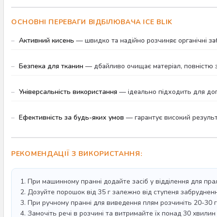
ОСНОВНІ ПЕРЕВАГИ ВІДБІЛЮВАЧА ICE BLIK
Активний кисень
— швидко та надійно розчиняє органічні заб
Безпека для тканин
— дбайливо очищає матеріал, повністю зб
Універсальність використання
— ідеально підходить для дог
Ефективність за будь-яких умов
— гарантує високий результат
РЕКОМЕНДАЦІЇ З ВИКОРИСТАННЯ:
1. При машинному пранні додайте засіб у відділення для пр
2. Дозуйте порошок від 35 г залежно від ступеня забрудненн
3. При ручному пранні для виведення плям розчиніть 20-30 г
4. Замочіть речі в розчині та витримайте їх понад 30 хвили