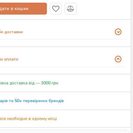
ати в кошик
и доставки
и оплати
вна доставка від —
3000 грн
арів та
50+
перевірених брендів
все необхідне в одному місці