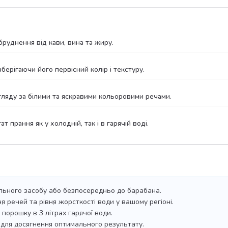
руднення від кави, вина та жиру.
ерігаючи його первісний колір і текстуру.
ляду за білими та яскравими кольоровими речами.
 прання як у холодній, так і в гарячій воді.
ального засобу або безпосередньо до барабана.
я речей та рівня жорсткості води у вашому регіоні.
 порошку в 3 літрах гарячої води.
н для досягнення оптимального результату.