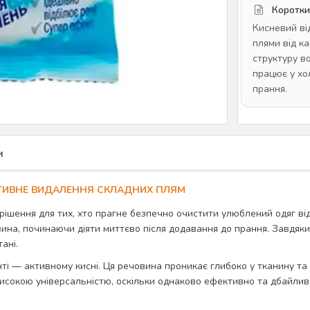
Коротки
Кисневий ві
плями від к
структуру в
працює у хо
прання.
и
ЕКТИВНЕ ВИДАЛЕННЯ СКЛАДНИХ ПЛЯМ
рішення для тих, хто прагне безпечно очистити улюблений одяг ві
 вина, починаючи діяти миттєво після додавання до прання. Завдя
ані.
нті — активному кисні. Ця речовина проникає глибоко у тканину та
исокою універсальністю, оскільки однаково ефективно та дбайливо 