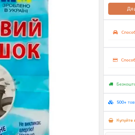
Дод
Способ
Способ
Безкошто
500+
тов
Купуйте 