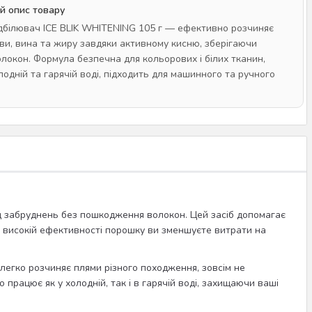
й опис товару
дбілювач ICE BLIK WHITENING 105 г — ефективно розчиняє
ави, вина та жиру завдяки активному кисню, зберігаючи
олокон. Формула безпечна для кольорових і білих тканин,
лодній та гарячій воді, підходить для машинного та ручного
д забруднень без пошкодження волокон. Цей засіб допомагає
ки високій ефективності порошку ви зменшуєте витрати на
 легко розчиняє плями різного походження, зовсім не
працює як у холодній, так і в гарячій воді, захищаючи ваші