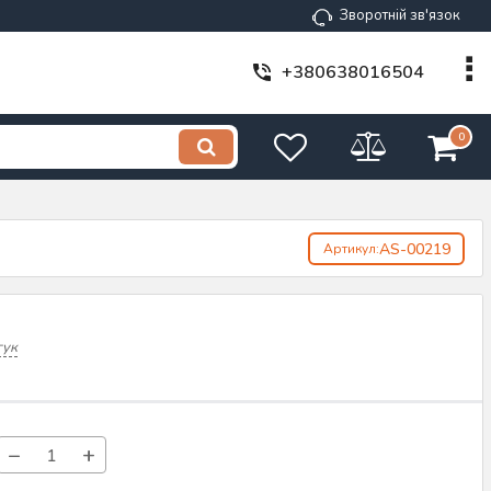
Зворотній зв'язок
+380638016504
0
AS-00219
Артикул:
гук
−
+