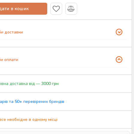
ати в кошик
и доставки
и оплати
вна доставка від —
3000 грн
арів та
50+
перевірених брендів
все необхідне в одному місці