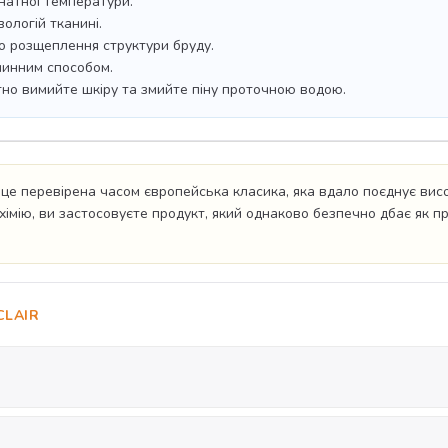
мнатної температури.
ологій тканині.
го розщеплення структури бруду.
шинним способом.
ратно вимийте шкіру та змийте піну проточною водою.
це перевірена часом європейська класика, яка вдало поєднує вис
хімію, ви застосовуєте продукт, який однаково безпечно дбає як п
CLAIR