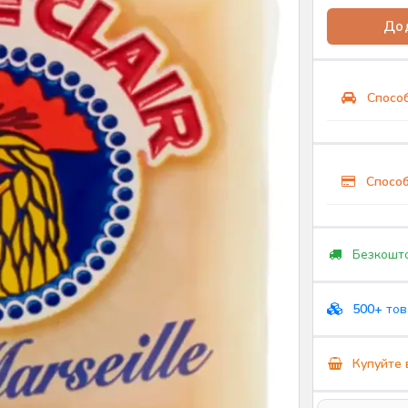
Дод
Способ
Способ
Безкошто
500+
тов
Купуйте 