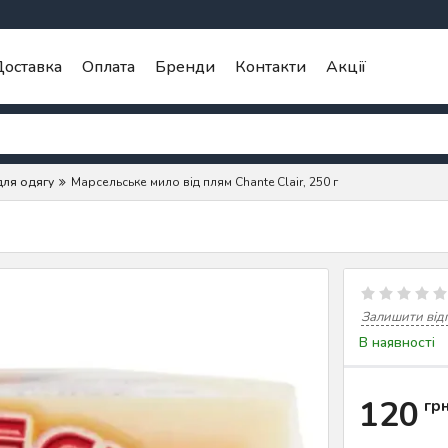
оставка
Оплата
Бренди
Контакти
Акції
для одягу
Марсельське мило від плям Chante Clair, 250 г
Залишити від
В наявності
120
гр