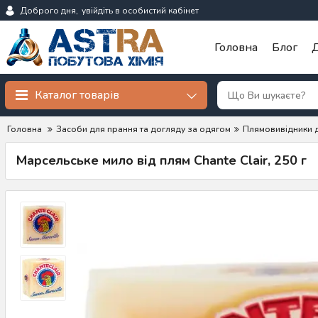
Доброго дня,
увійдіть в особистий кабінет
Головна
Блог
Д
Каталог товарів
Головна
Засоби для прання та догляду за одягом
Плямовивідники 
Марсельське мило від плям Chante Clair, 250 г