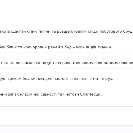
ко видаляти стійкі плями та розщеплювати сліди побутового бруд
и білих та кольорових речей з будь-яких видів тканин.
ься, не розкисає від води та сприяє тривалому економному викор
т цілком безпечним для частого гігієнічного миття рук.
ий запах класичної свіжості та чистоти Chanteclair.