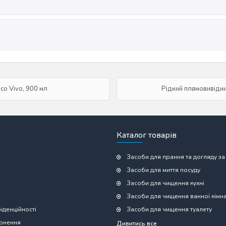
co Vivo, 900 мл
Рідкий плямовивідник
Каталог товарів
Засоби для прання та догляду за
Засоби для миття посуду
Засоби для чищення кухні
Засоби для чищення ванної кімн
іденційності
Засоби для чищення туалету
ернення
Дивитись все