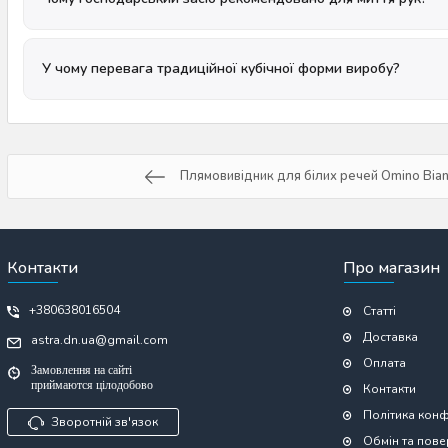
У чому перевага традиційної кубічної форми виробу?
Плямовивідник для білих речей Omino Bian
Контакти
Про магазин
+380638016504
Статті
Доставка
astra.dn.ua@gmail.com
Оплата
Замовлення на сайті
приймаются цілодобово
Контакти
Політика конф
Зворотній зв'язок
Обмін та пов