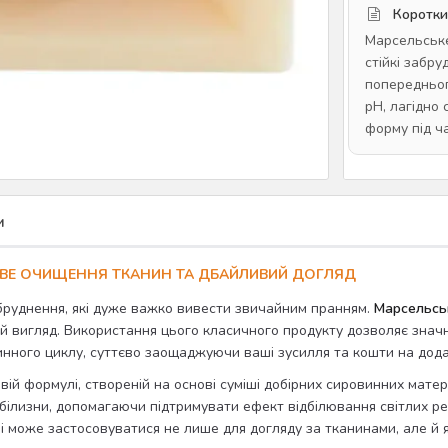
Коротки
Марсельське
стійкі забру
попередньог
pH, лагідно 
форму під ч
и
ДІЄВЕ ОЧИЩЕННЯ ТКАНИН ТА ДБАЙЛИВИЙ ДОГЛЯД
бруднення, які дуже важко вивести звичайним пранням.
Марсельськ
 вигляд. Використання цього класичного продукту дозволяє значн
ного циклу, суттєво заощаджуючи ваші зусилля та кошти на додат
вій формулі, створеній на основі суміші добірних сировинних матер
ої білизни, допомагаючи підтримувати ефект відбілювання світлих 
 може застосовуватися не лише для догляду за тканинами, але й як 