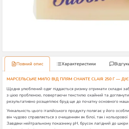
Повний опис
Характеристики
Відгук
МАРСЕЛЬСЬКЕ МИЛО ВІД ПЛЯМ CHANTE CLAIR 250 Г — 
Щодня улюблений одяг піддається ризику отримати складні за
з цією проблемою, повертаючи текстилю охайний та доглянутий
результативно розщеплює бруд ще до початку основного машин
Унікальність цього італійського продукту полягає у його особли
він чудово справляється з очищенням як білої, так і кольоров
Завдяки нейтральному показнику pH, брусок лагідний до шкіри і