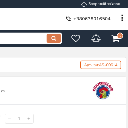
Зворотній зв'язок
+380638016504
0
AS-00614
Артикул:
гук
н
−
+