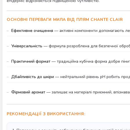
епідерміс відрізняється підвищеною чутливістю.
ОСНОВНІ ПЕРЕВАГИ МИЛА ВІД ПЛЯМ CHANTE CLAIR
Ефективне очищення
— активні компоненти допомагають лег
Універсальність
— формула розроблена для безпечної обробк
Практичний формат
— традиційна кубічна форма добре пінит
Дбайливість до шкіри
— нейтральний рівень pH робить продук
Фірмовий аромат
— залишає на матеріалі приємний, впізнаван
РЕКОМЕНДАЦІЇ З ВИКОРИСТАННЯ: