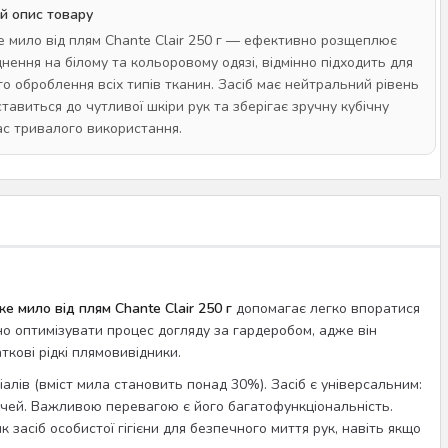
й опис товару
 мило від плям Chante Clair 250 г — ефективно розщеплює
днення на білому та кольоровому одязі, відмінно підходить для
о оброблення всіх типів тканин. Засіб має нейтральний рівень
ставиться до чутливої шкіри рук та зберігає зручну кубічну
ас тривалого використання.
е мило від плям Chante Clair 250 г
допомагає легко впоратися
о оптимізувати процес догляду за гардеробом, адже він
кові рідкі плямовивідники.
іалів (вміст мила становить понад 30%). Засіб є універсальним:
речей. Важливою перевагою є його багатофункціональність.
засіб особистої гігієни для безпечного миття рук, навіть якщо