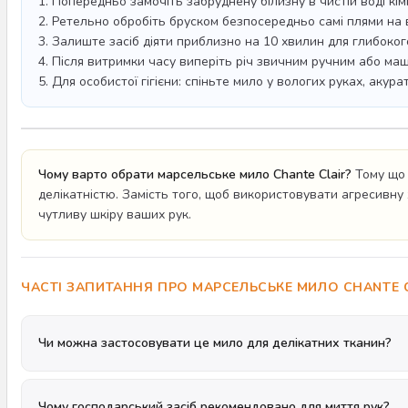
1. Попередньо замочіть забруднену білизну в чистій воді кі
2. Ретельно обробіть бруском безпосередньо самі плями на в
3. Залиште засіб діяти приблизно на 10 хвилин для глибоко
4. Після витримки часу виперіть річ звичним ручним або ма
5. Для особистої гігієни: спіньте мило у вологих руках, аку
Чому варто обрати марсельське мило Chante Clair?
Тому що 
делікатністю. Замість того, щоб використовувати агресивну 
чутливу шкіру ваших рук.
ЧАСТІ ЗАПИТАННЯ ПРО МАРСЕЛЬСЬКЕ МИЛО CHANTE 
Чи можна застосовувати це мило для делікатних тканин?
Чому господарський засіб рекомендовано для миття рук?