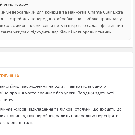
й опис товару
к універсальний для комірців та манжетів Chante Clair Extra
мл — спрей для попередньої обробки, що глибоко проникає у
видаляє жирні плями, сліди поту й шкірного сала. Ефективний
 температурах, підходить для білих і кольорових тканин.
ТРІБНІША
айстійкіші забруднення на одязі. Навіть після одного
чайне прання часто залишає без уваги. Завдяки здатності
анину.
зчиняє жирові відкладення та білкові сполуки, що входять до
ових тканин, однак виробник радить попередньо перевіряти
товлено в Італії.