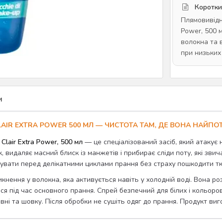
Коротки
Плямовивідни
Power, 500 
волокна та 
при низьких
и
AIR EXTRA POWER 500 МЛ — ЧИСТОТА ТАМ, ДЕ ВОНА НАЙПО
lair Extra Power, 500 мл
— це спеціалізований засіб, який атакує н
, видаляє масний блиск із манжетів і прибирає сліди поту, які зви
увати перед делікатними циклами прання без страху пошкодити тк
нення у волокна, яка активується навіть у холодній воді. Вона ро
ься під час основного прання. Спрей безпечний для білих і кольор
вні та шовку. Після обробки не сушіть одяг до прання. Продукт виго