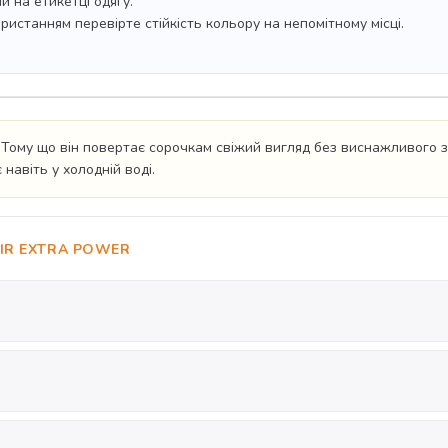
й на етикетці одягу.
истанням перевірте стійкість кольору на непомітному місці.
Тому що він повертає сорочкам свіжий вигляд без виснажливого за
 навіть у холодній воді.
IR EXTRA POWER