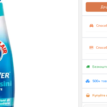
Дод
Способ
Способ
Безкошто
500+
тов
Купуйте 