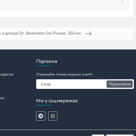
 з щіткою Dr. Beckmann Oxi-Power, 250 мл
Підписка
 одягом
Отримуйте тільки корисні статті!
Підписатися
ати
Ми у соцмережах: