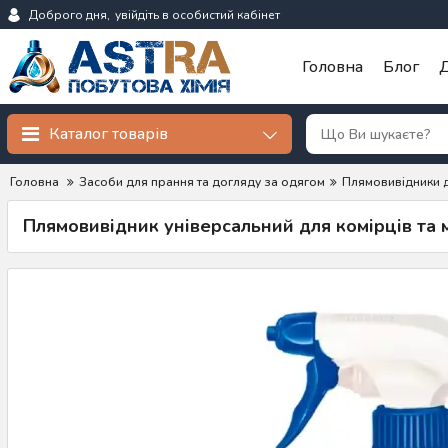
Доброго дня,
увійдіть в особистий кабінет
Головна
Блог
Д
Каталог товарів
Головна
Засоби для прання та догляду за одягом
Плямовивідники 
Плямовивідник універсальний для комірців та м