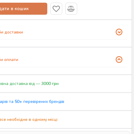
ати в кошик
и доставки
и оплати
вна доставка від —
3000 грн
арів та
50+
перевірених брендів
все необхідне в одному місці