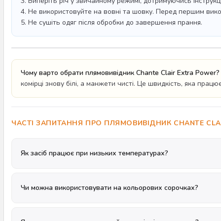
3. Виперіть річ у звичайному режимі, дотримуючись інструкці
4. Не використовуйте на вовні та шовку. Перед першим викор
5. Не сушіть одяг після обробки до завершення прання.
Чому варто обрати плямовивідник Chante Clair Extra Power?
комірці знову білі, а манжети чисті. Це швидкість, яка працює
ЧАСТІ ЗАПИТАННЯ ПРО ПЛЯМОВИВІДНИК CHANTE CLA
Як засіб працює при низьких температурах?
Чи можна використовувати на кольорових сорочках?