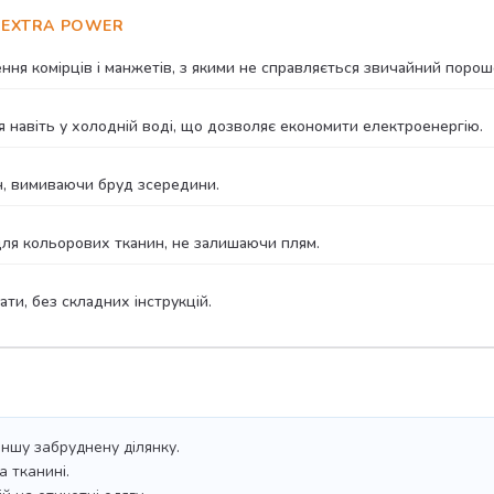
 EXTRA POWER
ня комірців і манжетів, з якими не справляється звичайний порош
 навіть у холодній воді, що дозволяє економити електроенергію.
, вимиваючи бруд зсередини.
 для кольорових тканин, не залишаючи плям.
ти, без складних інструкцій.
іншу забруднену ділянку.
а тканині.