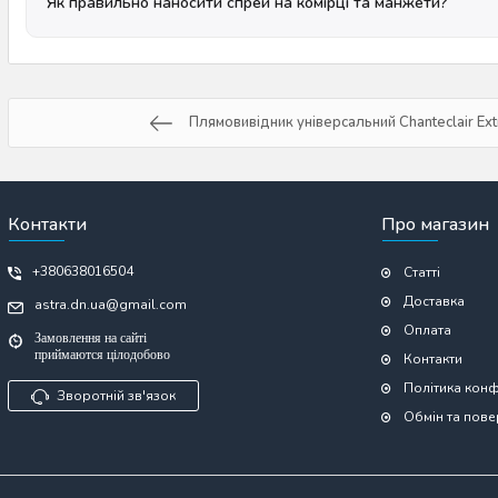
Як правильно наносити спрей на комірці та манжети?
Плямовивідник універсальний Chanteclair Ex
Контакти
Про магазин
+380638016504
Статті
Доставка
astra.dn.ua@gmail.com
Оплата
Замовлення на сайті
приймаются цілодобово
Контакти
Політика конф
Зворотній зв'язок
Обмін та пов