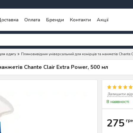
оставка
Оплата
Бренди
Контакти
Акції
для одягу
Плямовивідник універсальний для комірців та манжетів Chante Cl
анжетів Chante Clair Extra Power, 500 мл
Залишити від
В наявності
275
гр