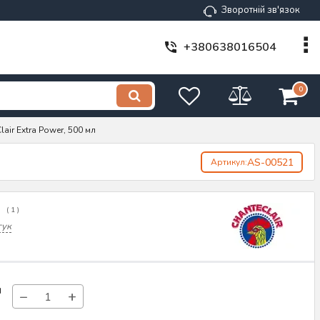
Зворотній зв'язок
+380638016504
0
air Extra Power, 500 мл
AS-00521
Артикул:
(
1
)
гук
н
−
+