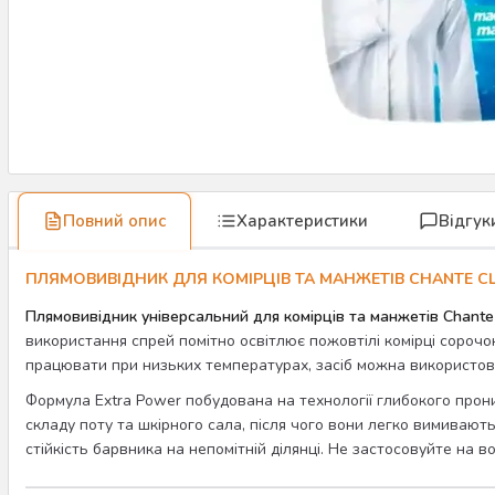
Повний опис
Характеристики
Відгук
ПЛЯМОВИВІДНИК ДЛЯ КОМІРЦІВ ТА МАНЖЕТІВ CHANTE CL
Плямовивідник універсальний для комірців та манжетів Chante C
використання спрей помітно освітлює пожовтілі комірці сорочок
працювати при низьких температурах, засіб можна використов
Формула Extra Power побудована на технології глибокого проник
складу поту та шкірного сала, після чого вони легко вимивают
стійкість барвника на непомітній ділянці. Не застосовуйте на во