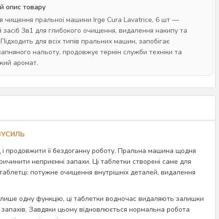
й опис товару
я чищення пральної машини Irge Cura Lavatrice, 6 шт —
 засіб 3в1 для глибокого очищення, видалення накипу та
 Підходить для всіх типів пральних машин, запобігає
апняного нальоту, продовжує термін служби техніки та
жий аромат.
ЗУСИЛЬ
 і продовжити її бездоганну роботу. Пральна машина щодня
ричинити неприємні запахи. Ці таблетки створені саме для
ій таблетці: потужне очищення внутрішніх деталей, видалення
ють лише одну функцію, ці таблетки водночас видаляють залишки
 запахів. Завдяки цьому відновлюється нормальна робота