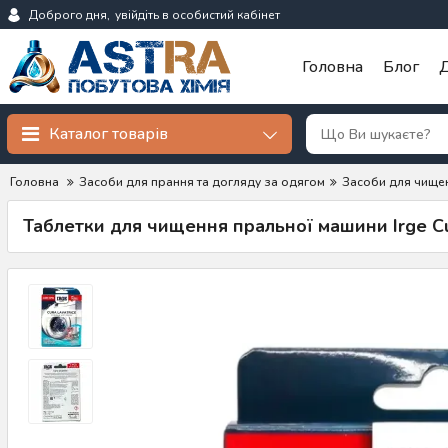
Доброго дня,
увійдіть в особистий кабінет
Головна
Блог
Д
Каталог товарів
Головна
Засоби для прання та догляду за одягом
Засоби для чище
Таблетки для чищення пральної машини Irge Cur