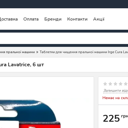
оставка
Оплата
Бренди
Контакти
Акції
ння пральної машини
Таблетки для чищення пральної машини Irge Cura Lava
a Lavatrice, 6 шт
Залишити від
Немає на скл
225
гр