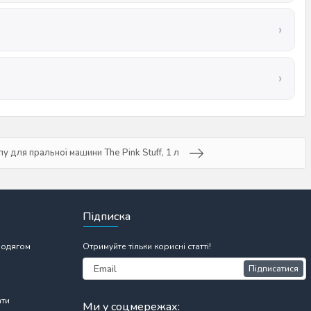
пу для пральної машини The Pink Stuff, 1 л
Підписка
 одягом
Отримуйте тільки корисні статті!
Підписатися
ати
Ми у соцмережах: