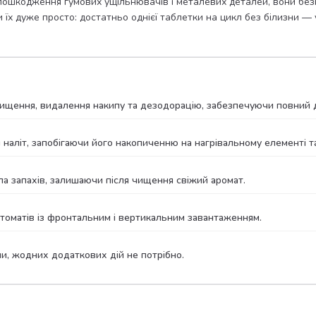
пошкодження гумових ущільнювачів і металевих деталей, вони без
 дуже просто: достатньо однієї таблетки на цикл без білизни — у
чищення, видалення накипу та дезодорацію, забезпечуючи повний
аліт, запобігаючи його накопиченню на нагрівальному елементі т
 запахів, залишаючи після чищення свіжий аромат.
томатів із фронтальним і вертикальним завантаженням.
и, жодних додаткових дій не потрібно.