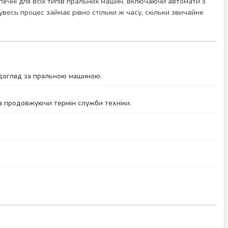
печні для всіх типів пральних машин, включаючи автомати з
весь процес займає рівно стільки ж часу, скільки звичайне
 догляд за пральною машиною.
а продовжуючи термін служби техніки.