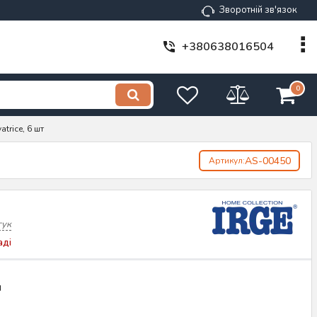
Зворотній зв'язок
+380638016504
0
trice, 6 шт
AS-00450
Артикул:
гук
аді
н