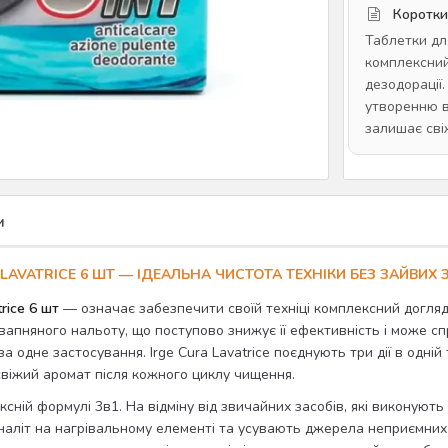
Коротки
Таблетки дл
комплексний
дезодорації.
утворенню в
залишає сві
и
AVATRICE 6 ШТ — ІДЕАЛЬНА ЧИСТОТА ТЕХНІКИ БЕЗ ЗАЙВИХ 
rice 6 шт
— означає забезпечити своїй техніці комплексний догляд
вапняного нальоту, що поступово знижує її ефективність і може сп
за одне застосування. Irge Cura Lavatrice поєднують три дії в одн
свіжий аромат після кожного циклу чищення.
плексній формулі 3в1. На відміну від звичайних засобів, які викону
наліт на нагрівальному елементі та усувають джерела неприємних