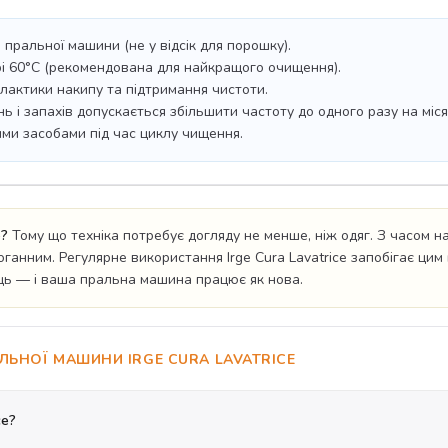
н пральної машини (не у відсік для порошку).
рі 60°C (рекомендована для найкращого очищення).
ілактики накипу та підтримання чистоти.
 і запахів допускається збільшити частоту до одного разу на міся
ими засобами під час циклу чищення.
e?
Тому що техніка потребує догляду не менше, ніж одяг. З часом 
оганним. Регулярне використання Irge Cura Lavatrice запобігає ци
сяць — і ваша пральна машина працює як нова.
ЛЬНОЇ МАШИНИ IRGE CURA LAVATRICE
ce?