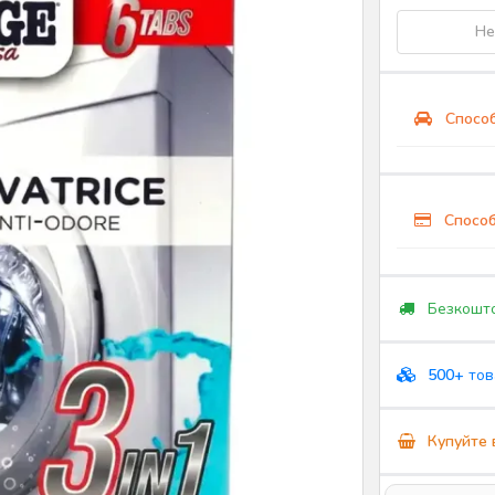
Не
Способ
Способ
Безкошто
500+
тов
Купуйте 