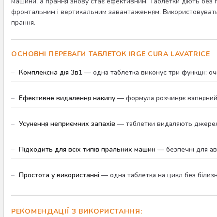
машини, а прання знову стає ефективним. Таблетки діють без 
фронтальним і вертикальним завантаженням. Використовувати їх
прання.
ОСНОВНІ ПЕРЕВАГИ ТАБЛЕТОК IRGE CURA LAVATRICE
Комплексна дія 3в1
— одна таблетка виконує три функції: о
Ефективне видалення накипу
— формула розчиняє вапняний н
Усунення неприємних запахів
— таблетки видаляють джерела
Підходить для всіх типів пральних машин
— безпечні для ав
Простота у використанні
— одна таблетка на цикл без білизн
РЕКОМЕНДАЦІЇ З ВИКОРИСТАННЯ: