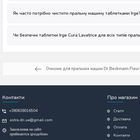
Як часто потрібно чистити пральну машину таблетками Irge
Чи безпечні таблетки Irge Cura Lavatrice для всіх типів пра
Очисник для пральних машин Dr.Beckmann Fleur 
Контакти
Про магазин
+380638016504
Статті
Доставка
astra.dn.ua@gmail.com
Оплата
Замовлення на сайті
приймаются цілодобово
Контакти