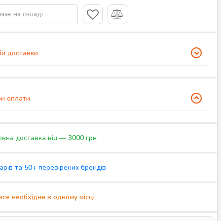
має на складі
и доставки
и оплати
вна доставка від —
3000 грн
арів та
50+
перевірених брендів
все необхідне в одному місці