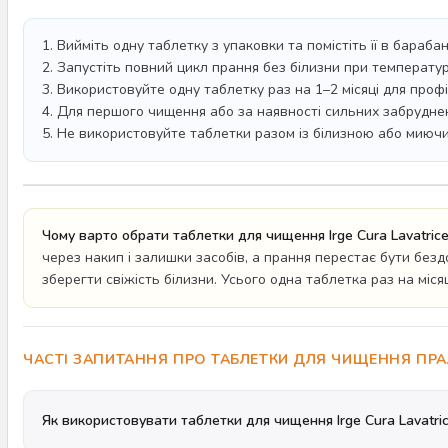
1. Вийміть одну таблетку з упаковки та помістіть її в бараба
2. Запустіть повний цикл прання без білизни при температу
3. Використовуйте одну таблетку раз на 1–2 місяці для проф
4. Для першого чищення або за наявності сильних забруднень
5. Не використовуйте таблетки разом із білизною або миюч
Чому варто обрати таблетки для чищення Irge Cura Lavatric
через накип і залишки засобів, а прання перестає бути безд
зберегти свіжість білизни. Усього одна таблетка раз на мі
ЧАСТІ ЗАПИТАННЯ ПРО ТАБЛЕТКИ ДЛЯ ЧИЩЕННЯ ПРА
Як використовувати таблетки для чищення Irge Cura Lavatri