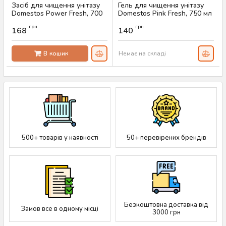
Засіб для чищення унітазу
Гель для чищення унітазу
Domestos Power Fresh, 700
Domestos Pink Fresh, 750 мл
мл
Артикул:
AS-00251
грн
грн
168
140
Артикул:
AS-00602
В кошик
Немає на складі
500+ товарів у наявності
50+ перевірених брендів
Безкоштовна доставка від
Замов все в одному місці
3000 грн