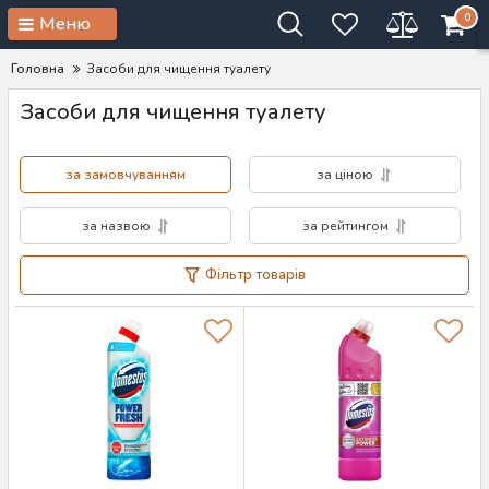
0
Меню
Головна
Засоби для чищення туалету
Засоби для чищення туалету
за замовчуванням
за ціною
за назвою
за рейтингом
Фільтр товарів