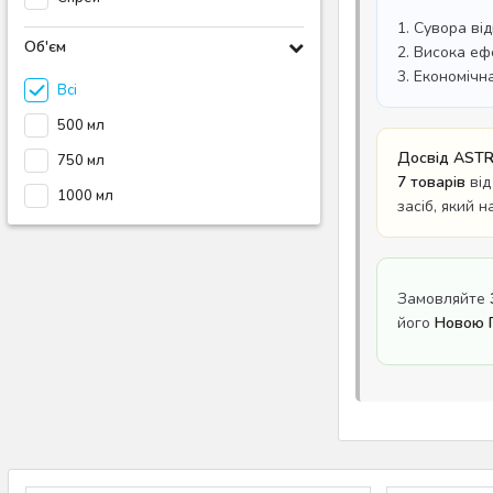
1. Сувора ві
Об'єм
2. Висока еф
3. Економічн
Всі
500 мл
Досвід ASTR
750 мл
7 товарів
від
1000 мл
засіб, який 
Замовляйте
його
Новою П