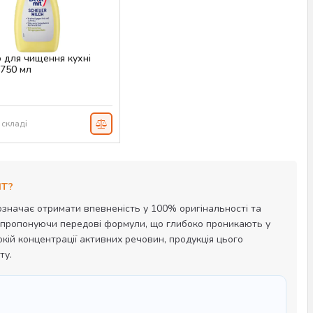
 для чищення кухні
 750 мл
AS-00009
н
 складі
IT?
означає отримати впевненість у 100% оригінальності та
і, пропонуючи передові формули, що глибоко проникають у
ій концентрації активних речовин, продукція цього
ту.