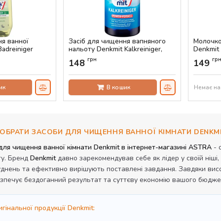
ня ванної
Засіб для чищення вапняного
Молочко
adreiniger
нальоту Denkmit Kalkreiniger,
Denkmit
500 мл
Артикул:
грн
гр
148
149
Артикул:
AS-00066
ик
В кошик
Немає на
ОБРАТИ ЗАСОБИ ДЛЯ ЧИЩЕННЯ ВАННОЇ КІМНАТИ DENKM
для чищення ванної кімнати Denkmit в інтернет-магазині ASTRA
- 
ту. Бренд
Denkmit
давно зарекомендував себе як лідер у своїй ніш
уднень та ефективно вирішують поставлені завдання. Завдяки висок
зпечує бездоганний результат та суттєву економію вашого бюдже
гінальної продукції Denkmit: