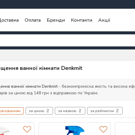
оставка
Оплата
Бренди
Контакти
Акції
ищення ванної кімнати Denkmit
ення ванної кімнати Denkmit
- безкомпромісна якість та висока еф
арів за ціною від 148 грн з відправкою по Україні.
мовчуванням
за ціною
за назвою
за рейтингом