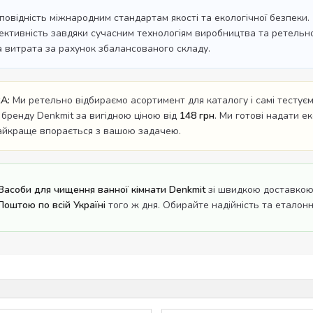
дповідність міжнародним стандартам якості та екологічної безпеки.
ективність завдяки сучасним технологіям виробництва та ретельном
а витрата за рахунок збалансованого складу.
A:
Ми ретельно відбираємо асортимент для каталогу і самі тестуємо
 бренду Denkmit за вигідною ціною від
148 грн
. Ми готові надати е
найкраще впорається з вашою задачею.
Засоби для чищення ванної кімнати Denkmit
зі швидкою доставкою
оштою по всій Україні
того ж дня. Обирайте надійність та еталонну