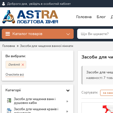
Доброго дня,
увійдіть в особистий кабінет
Головна
Блог
Д
Каталог товарів
Головна
Засоби для чищення ванної кімнати
Ви вибрали:
Засоби для ч
Denkmit
Засоби для чищ
Очистити всі
наявності 7 тов
Категорії
Сортувати:
за за
Засоби для чищення ванн і
душових кабін
Засоби для чищення кранів і