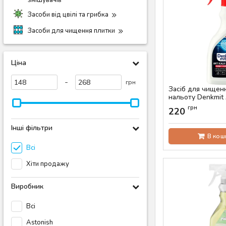
змішувачів
Засоби від цвілі та грибка
Засоби для чищення плитки
Ціна
-
грн
Засіб для чищен
нальоту Denkmit 
Power, 750 мл
грн
220
Артикул:
AS-00776
Інші фільтри
В кош
Всі
Хіти продажу
Виробник
Всі
Astonish