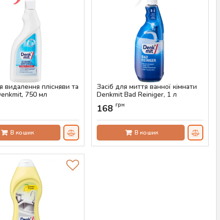
я видалення плісняви та
Засіб для миття ванної кімнати
enkmit, 750 мл
Denkmit Bad Reiniger, 1 л
AS-00552
Артикул:
AS-00365
н
грн
168
В кошик
В кошик