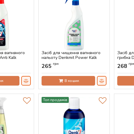
ня вапняного
Засіб для чищення вапняного
Засіб дл
Anti Kalk
нальоту Denkmit Power Kalk
грибка D
Reiniger, 750 мл
Артикул:
грн
гр
265
268
Артикул:
AS-00771
ик
В кошик
Топ продажів