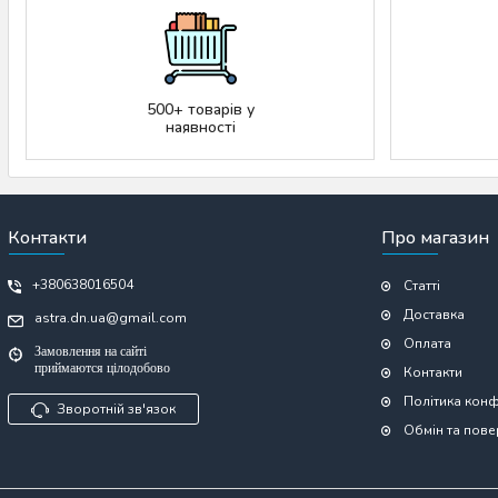
500+ товарів у
наявності
Контакти
Про магазин
+380638016504
Статті
Доставка
astra.dn.ua@gmail.com
Оплата
Замовлення на сайті
приймаются цілодобово
Контакти
Політика конф
Зворотній зв'язок
Обмін та пов