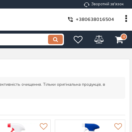
Зворотній зв'язок
+380638016504
0
ективність очищення. Тільки оригінальна продукція, в