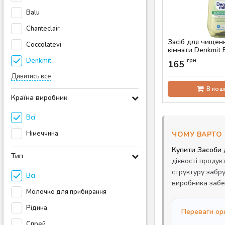
Balu
Chanteclair
Засіб для чищен
Coccolatevi
кімнати Denkmit B
Nature, 750 мл
Denkmit
грн
165
Артикул:
AS-00070
Дивитись все
В кош
Країна виробник
Всі
Німеччина
ЧОМУ ВАРТО 
Купити Засоби 
Тип
дієвості продук
структуру забр
Всі
виробника забе
Молочко для прибирання
Рідина
Переваги ори
Спрей