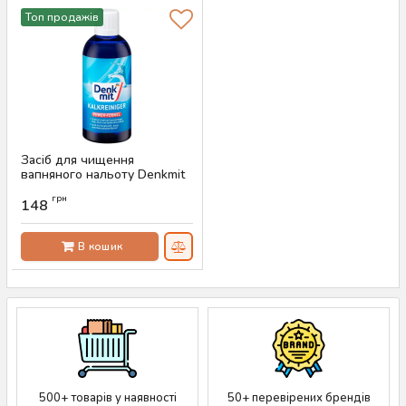
Топ продажів
Засіб для чищення
вапняного нальоту Denkmit
Kalkreiniger, 500 мл
грн
148
Артикул:
AS-00066
В кошик
500+ товарів у наявності
50+ перевірених брендів