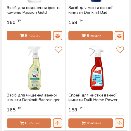
Засіб для видалення іржі та
Засіб для миття ванної
каменю Passion Gold
кімнати Denkmit Bad
Kalkloser, 750 мл
Reiniger, 1 л
грн
грн
160
168
Артикул:
AS-00409
Артикул:
AS-00365
В кошик
В кошик
Засіб для чищення ванної
Спрей для чистки ванної
кімнати Denkmit Badreiniger
кімнати Dalli Home Power
Nature, 750 мл
Cleaner Bathroom, 750ml
грн
грн
165
158
Артикул:
AS-00070
Артикул:
AS-00067
В кошик
В кошик